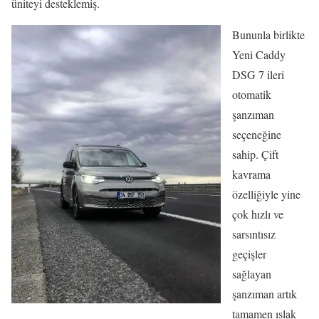
üniteyi desteklemiş.
Bununla birlikte
Yeni Caddy
DSG 7 ileri
otomatik
şanzıman
seçeneğine
sahip. Çift
kavrama
özelliğiyle yine
çok hızlı ve
sarsıntısız
geçişler
sağlayan
şanzıman artık
tamamen ıslak