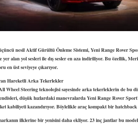
üçüncü nesil Aktif Gürültü Önleme Sistemi, Yeni Range Rover Spor
e yer alan yol sesleri ile dış sesler en aza indiriliyor. Bu özellik, M
oru en üst seviyeye çıkarıyor.
ran Hareketli Arka Tekerlekler
ll Wheel Steering teknolojisi sayesinde arka tekerleklerin de bu 
disleri, düşük hızlardaki manevralarda Yeni Range Rover Sport’u
ket kabiliyeti kazandırıyor. Böylelikle araç kompakt bir hatchback 
rkanın ilklerine bir yenisini daha ekliyor. 23 inç jantlar bu mode