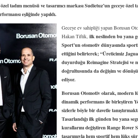
 özel tadım menüsü ve tasarımcı markası Sudietuz’un geceye özel ta
rformansı eşliğinde yapıldı.
Geceye ev sahipliği yapan Borusan Ot
ilk neslinden bu yana 
Hakan Tiftik,
Sport’un otomotiv dünyasında sport
ettiğini belirterek; “Üreticimiz Jag
duyurduğu Reimagine Stratejisi ve 
doğrultusunda da değişim ve dönü
ediyor.
Borusan Otomotiv olarak, modern lük
dinamik performans ile birleştiren 
sizlerle böyle bir davetle tanıştırm
Tasarlandığı ilk günden bu yana se
kurallarını değiştiren Range Rover 
tasarımıyla hem sportif hem lüks sürü