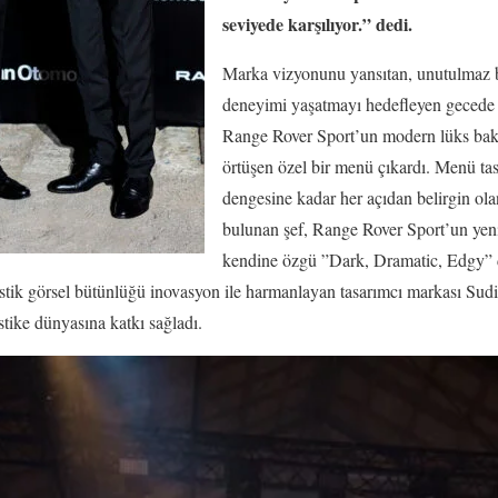
seviyede karşılıyor.” dedi.
Marka vizyonunu yansıtan, unutulmaz b
deneyimi yaşatmayı hedefleyen gecede 
Range Rover Sport’un modern lüks bakı
örtüşen özel bir menü çıkardı. Menü ta
dengesine kadar her açıdan belirgin olan
bulunan şef, Range Rover Sport’un yeni
kendine özgü ”Dark, Dramatic, Edgy” d
stik görsel bütünlüğü inovasyon ile harmanlayan tasarımcı markası Sud
stike dünyasına katkı sağladı.