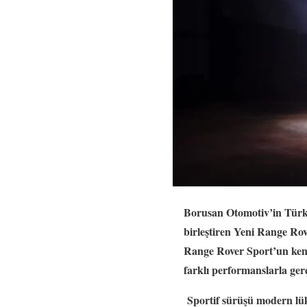
Borusan Otomotiv’in Türki
birleştiren Yeni Range Ro
Range Rover Sport’un kend
farklı performanslarla gerç
Sportif sürüşü modern lük