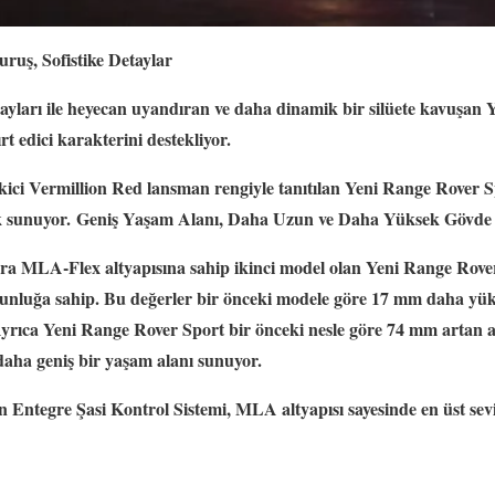
ruş, Sofistike Detaylar
etayları ile heyecan uyandıran ve daha dinamik bir silüete kavuşan
t edici karakterini destekliyor.
kici Vermillion Red lansman rengiyle tanıtılan Yeni Range Rover Sp
ak sunuyor.
Geniş Yaşam Alanı, Daha Uzun ve Daha Yüksek Gövde B
ra MLA-Flex altyapısına sahip ikinci model olan Yeni Range Rove
zunluğa sahip. Bu değerler bir önceki modele göre 17 mm daha y
Ayrıca Yeni Range Rover Sport bir önceki nesle göre 74 mm artan a
daha geniş bir yaşam alanı sunuyor.
 Entegre Şasi Kontrol Sistemi, MLA altyapısı sayesinde en üst se