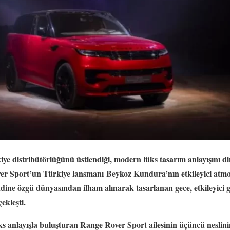
ye distribütörlüğünü üstlendiği, modern lüks tasarım anlayışını d
ver Sport’un Türkiye lansmanı
Beykoz Kundura’nın etkileyici atmos
ine özgü dünyasından ilham alınarak tasarlanan gece, etkileyici 
ekleşti.
s anlayışla buluşturan Range Rover Sport ailesinin üçüncü neslinin