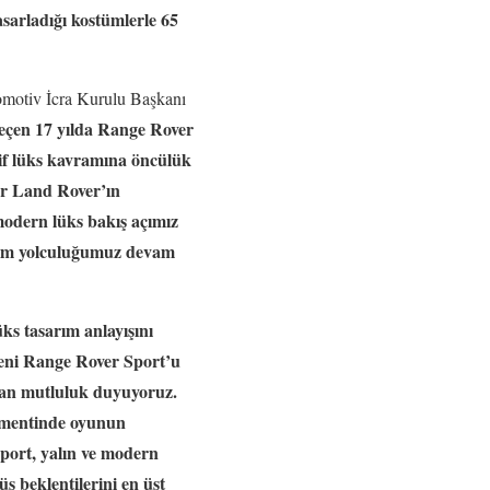
sarladığı kostümlerle 65
omotiv İcra Kurulu Başkanı
geçen 17 yılda Range Rover
if lüks kavramına öncülük
uar Land Rover’ın
modern lüks bakış açımız
şüm yolculuğumuz devam
s tasarım anlayışını
Yeni Range Rover Sport’u
aktan mutluluk duyuyoruz.
gmentinde oyunun
Sport, yalın ve modern
ş beklentilerini en üst