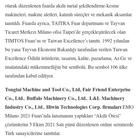
olarak düzenlenen fuarda akıllı metal şekillendirme-kesme
makineleri, makine aletleri, katımlı süreçler ve mekanik aksamlar
tanıtıldı. Fuarda ayrıca, TAITRA Fuar departmanı ve Tayvan
Ticaret Merkezi Milano ofisi Taipei’de gerçekleştirilecek olan
TIMTOS Fuarı’nı ve Taiwan Excellence’ı tanıttı. 1992 yılından
bu yana Tayvan Ekonomi Bakanlığı tarafından verilen Taiwan
Excellence Ödülü ürünlerin, tasarım, kalite, pazarlama, Ar-Ge ve
imalatındaki mükemmelliğin bir sembolü. Bu sembol 106 ülke
tarafından kabul ediliyor.
Tongtai Machine and Tool Co., Ltd,
Fair Friend Enterprise
Co., Ltd.
Buffalo Machinery Co., Ltd.
L&L Machinery
,
,
Industry Co., Ltd.
Hiwin Technologies Corp. firmaları
,
EMO
Milano 2021 Fuarı’nda lansmanını yaptıkları “Akıllı Ötesi”
çözümlerini 5 Ekim 2021 Salı günü düzenlenen online seminerde
Türk sanayicilerine tanıttılar.