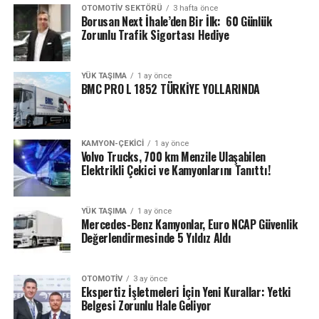
OTOMOTIV SEKTÖRÜ
3 hafta önce
Borusan Next İhale’den Bir İlk: 60 Günlük
Zorunlu Trafik Sigortası Hediye
YÜK TAŞIMA
1 ay önce
BMC PRO L 1852 TÜRKİYE YOLLARINDA
KAMYON-ÇEKICI
1 ay önce
Volvo Trucks, 700 km Menzile Ulaşabilen
Elektrikli Çekici ve Kamyonlarını Tanıttı!
YÜK TAŞIMA
1 ay önce
Mercedes-Benz Kamyonlar, Euro NCAP Güvenlik
Değerlendirmesinde 5 Yıldız Aldı
OTOMOTIV
3 ay önce
Ekspertiz İşletmeleri İçin Yeni Kurallar: Yetki
Belgesi Zorunlu Hale Geliyor