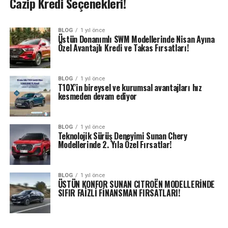
Cazip Kredi Seçenekleri!
BLOG
1 yıl önce
Üstün Donanımlı SWM Modellerinde Nisan Ayına
Özel Avantajlı Kredi ve Takas Fırsatları!
BLOG
1 yıl önce
T10X’in bireysel ve kurumsal avantajları hız
kesmeden devam ediyor
BLOG
1 yıl önce
Teknolojik Sürüş Deneyimi Sunan Chery
Modellerinde 2. Yıla Özel Fırsatlar!
BLOG
1 yıl önce
ÜSTÜN KONFOR SUNAN CITROËN MODELLERİNDE
SIFIR FAİZLİ FİNANSMAN FIRSATLARI!