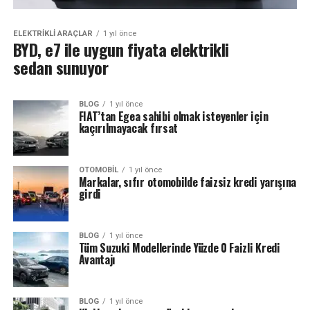
ELEKTRIKLI ARAÇLAR
1 yıl önce
BYD, e7 ile uygun fiyata elektrikli
sedan sunuyor
BLOG
1 yıl önce
FIAT’tan Egea sahibi olmak isteyenler için
kaçırılmayacak fırsat
OTOMOBIL
1 yıl önce
Markalar, sıfır otomobilde faizsiz kredi yarışına
girdi
BLOG
1 yıl önce
Tüm Suzuki Modellerinde Yüzde 0 Faizli Kredi
Avantajı
BLOG
1 yıl önce