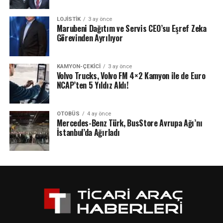
LOJISTIK
3 ay önce
Marubeni Dağıtım ve Servis CEO’su Eşref Zeka
Görevinden Ayrılıyor
KAMYON-ÇEKICI
3 ay önce
Volvo Trucks, Volvo FM 4×2 Kamyon ile de Euro
NCAP’ten 5 Yıldız Aldı!
OTOBÜS
4 ay önce
Mercedes-Benz Türk, BusStore Avrupa Ağı’nı
İstanbul’da Ağırladı