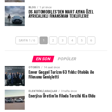
BLOG
1 yıl önce
DS AUTOMOBILES’DEN MART AYINA ÖZEL
AYRICALIKLI FİNANSMAN TEKLİFLERİ!
SAYFA 1 / 6
1
2
3
4
5
6
EN SON
POPÜLER
OTOBÜS
14 saat önce
Enver Geçgel Turizm 63 Yıldız Otobüs ile
Filosunu Genişletti
ELEKTRIKLI ARAÇLAR
3 hafta önce
Enerjisa Üretim’in Filoda Tercihi Kia Oldu