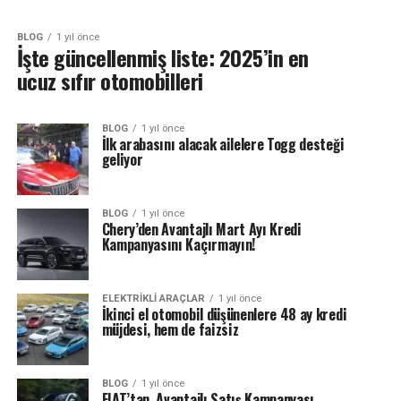
BLOG
1 yıl önce
İşte güncellenmiş liste: 2025’in en
ucuz sıfır otomobilleri
BLOG
1 yıl önce
İlk arabasını alacak ailelere Togg desteği
geliyor
BLOG
1 yıl önce
Chery’den Avantajlı Mart Ayı Kredi
Kampanyasını Kaçırmayın!
ELEKTRIKLI ARAÇLAR
1 yıl önce
İkinci el otomobil düşünenlere 48 ay kredi
müjdesi, hem de faizsiz
BLOG
1 yıl önce
FIAT’tan, Avantajlı Satış Kampanyası