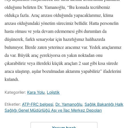
olduğunu belirten Dr. Yamanoğlu, “Bu konuda tecrübemiz
oldukça fazla. Araç arızası olduğunda yapacaklarımız, klima
arızası olduğundaki yönetim sürecimiz bellidir. Hatta personelin
hasta olması ve yola devam edememesi gibi durumları da
düşünerek, farklı senaryolar için hazırlığımız halihazırda
bulunuyor. İllerde zaten yeterince aracımız var. Yedek araçlarımız
da var. Büyük araç gerekiyorsa en yakın noktadan onu
çıkarabiliriz veya illerdeki küçük araçları 2 saat gibi kısa sürede
araca ulaştırıp, aşılar bozulmadan aktarımı yapabiliriz” ifadelerini
kulandı.
Kategoriler:
Kara Yolu
,
Lojistik
Etiketler:
ATP-FRC belgesi
,
Dr. Yamanoğlu
,
Sağlık Bakanlığı Halk
Sağlığı Genel Müdürlüğü Aşı ve İlaç Merkez Depoları
Yorum bırak