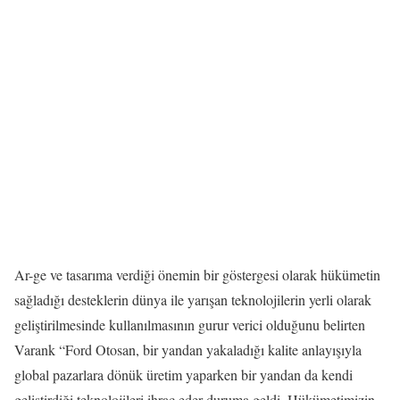
Ar-ge ve tasarıma verdiği önemin bir göstergesi olarak hükümetin
sağladığı desteklerin dünya ile yarışan teknolojilerin yerli olarak
geliştirilmesinde kullanılmasının gurur verici olduğunu belirten
Varank “Ford Otosan, bir yandan yakaladığı kalite anlayışıyla
global pazarlara dönük üretim yaparken bir yandan da kendi
geliştirdiği teknolojileri ihraç eder duruma geldi. Hükümetimizin