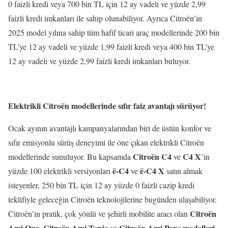
0 faizli kredi veya 700 bin TL için 12 ay vadeli ve yüzde 2,99
faizli kredi imkanları ile sahip olunabiliyor. Ayrıca Citroën’in
2025 model yılına sahip tüm hafif ticari araç modellerinde 200 bin
TL’ye 12 ay vadeli ve yüzde 1,99 faizli kredi veya 400 bin TL’ye
12 ay vadeli ve yüzde 2,99 faizli kredi imkanları buluyor.
Elektrikli
Citroën modellerinde sıfır faiz avantajı sürüyor!
Ocak ayının avantajlı kampanyalarından biri de üstün konfor ve
sıfır emisyonlu sürüş deneyimi ile öne çıkan elektrikli Citroën
Citroën C4
C4 X
modellerinde sunuluyor. Bu kapsamda
ve
’in
ë-C4
ë-C4 X
yüzde 100 elektrikli versiyonları
ve
satın almak
isteyenler, 250 bin TL için 12 ay yüzde 0 faizli cazip kredi
teklifiyle geleceğin Citroën teknolojilerine bugünden ulaşabiliyor.
Citroën
Citroën’in pratik, çok yönlü ve şehirli mobilite aracı olan
Ami One, Citroën Ami Tonic
Citroën Ami Peps modelleri
ve