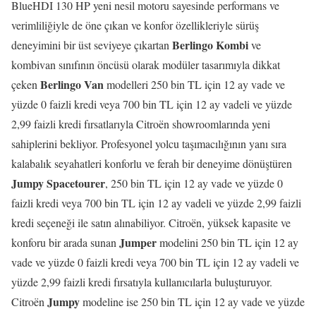
BlueHDI 130 HP yeni nesil motoru sayesinde performans ve
verimliliğiyle de öne çıkan ve konfor özellikleriyle sürüş
Berlingo Kombi
deneyimini bir üst seviyeye çıkartan
ve
kombivan sınıfının öncüsü olarak modüler tasarımıyla dikkat
Berlingo Van
çeken
modelleri 250 bin TL için 12 ay vade ve
yüzde 0 faizli kredi veya 700 bin TL için 12 ay vadeli ve yüzde
2,99 faizli kredi fırsatlarıyla Citroën showroomlarında yeni
sahiplerini bekliyor. Profesyonel yolcu taşımacılığının yanı sıra
kalabalık seyahatleri konforlu ve ferah bir deneyime dönüştüren
Jumpy Spacetourer
, 250 bin TL için 12 ay vade ve yüzde 0
faizli kredi veya 700 bin TL için 12 ay vadeli ve yüzde 2,99 faizli
kredi seçeneği ile satın alınabiliyor. Citroën, yüksek kapasite ve
Jumper
konforu bir arada sunan
modelini 250 bin TL için 12 ay
vade ve yüzde 0 faizli kredi veya 700 bin TL için 12 ay vadeli ve
yüzde 2,99 faizli kredi fırsatıyla kullanıcılarla buluşturuyor.
Jumpy
Citroën
modeline ise 250 bin TL için 12 ay vade ve yüzde