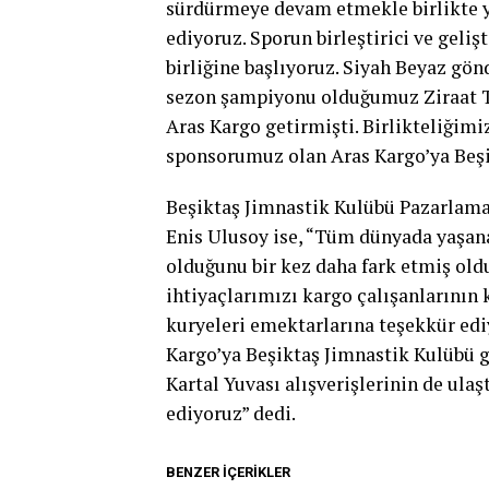
sürdürmeye devam etmekle birlikte 
ediyoruz. Sporun birleştirici ve geliş
birliğine başlıyoruz. Siyah Beyaz gö
sezon şampiyonu olduğumuz Ziraat Tü
Aras Kargo getirmişti. Birlikteliğimi
sponsorumuz olan Aras Kargo’ya Beşik
Beşiktaş Jimnastik Kulübü Pazarlama
Enis Ulusoy ise, “Tüm dünyada yaşa
olduğunu bir kez daha fark etmiş ol
ihtiyaçlarımızı kargo çalışanlarının 
kuryeleri emektarlarına teşekkür ediy
Kargo’ya Beşiktaş Jimnastik Kulübü g
Kartal Yuvası alışverişlerinin de ulaş
ediyoruz” dedi.
BENZER İÇERIKLER