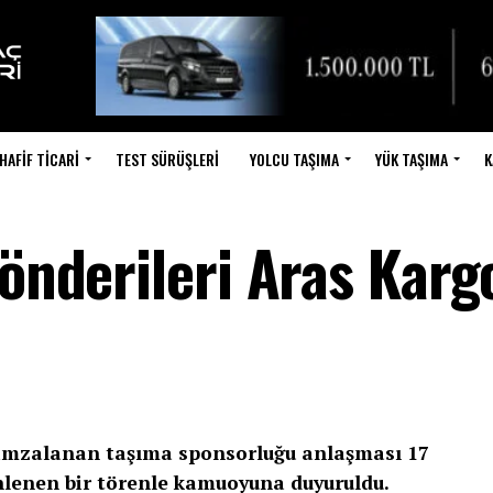
HAFIF TICARI
TEST SÜRÜŞLERI
YOLCU TAŞIMA
YÜK TAŞIMA
K
Gönderileri Aras Karg
 imzalanan taşıma sponsorluğu anlaşması 17
enen bir törenle kamuoyuna duyuruldu.