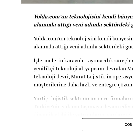
Yolda.com’un teknolojisini kendi bünyes
alanında attığı yeni adımla sektördeki 
Yolda.com’un teknolojisini kendi bünyesin
alanında attığı yeni adımla sektördeki gü
İşletmelerin karayolu taşımacılık süreçler
yenilikçi teknoloji altyapısını devralan Mu
teknoloji devri, Murat Lojistik’in operas
müşterilerine daha hızlı ve entegre çözü
Yurtiçi lojistik sektörünün öncü firmalar
Türkiye’nin yükünü taşımaya devam ediyor.
dinamik ekibi ile yatırımlarını sürdürere
kiralık filomuzla soğuk, donuk, kuru gıda 
CON
tam zamanında prensibine göre ulaştırıyo