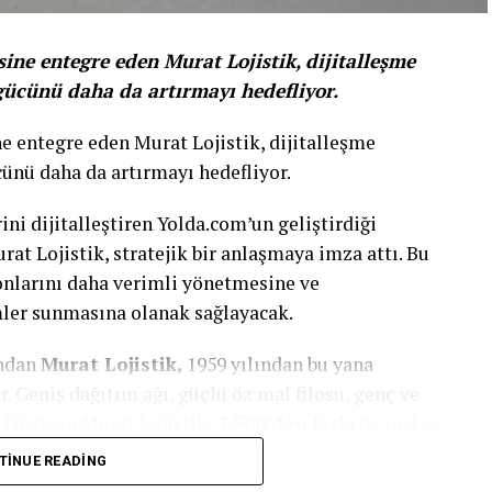
ine entegre eden Murat Lojistik, dijitalleşme
gücünü daha da artırmayı hedefliyor.
e entegre eden Murat Lojistik, dijitalleşme
cünü daha da artırmayı hedefliyor.
ini dijitalleştiren Yolda.com’un geliştirdiği
rat Lojistik, stratejik bir anlaşmaya imza attı. Bu
yonlarını daha verimli yönetmesine ve
mler sunmasına olanak sağlayacak.
ından
Murat Lojistik,
1959 yılından bu yana
 Geniş dağıtım ağı, güçlü öz mal filosu, genç ve
k büyüyen Murat Lojistik,
3.500’den
fazla öz mal ve
ve gıda dışı gönderileri, Türkiye’nin her noktasına
TINUE READING
r.