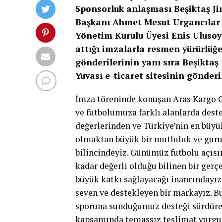
Sponsorluk anlaşması Beşiktaş Ji
Başkanı Ahmet Mesut Urgancılar 
Yönetim Kurulu Üyesi Enis Ulusoy
attığı imzalarla resmen yürürlüğe 
gönderilerinin yanı sıra Beşiktaş 
Yuvası e-ticaret sitesinin gönder
İmza töreninde konuşan Aras Kargo G
ve futbolumuza farklı alanlarda des
değerlerinden ve Türkiye’nin en büyük
olmaktan büyük bir mutluluk ve guru
bilincindeyiz. Günümüz futbolu açıs
kadar değerli olduğu bilinen bir gerç
büyük katkı sağlayacağı inancındayız.
seven ve destekleyen bir markayız. Bu
sporuna sunduğumuz desteği sürdürec
kapsamında temassız teslimat vurgus