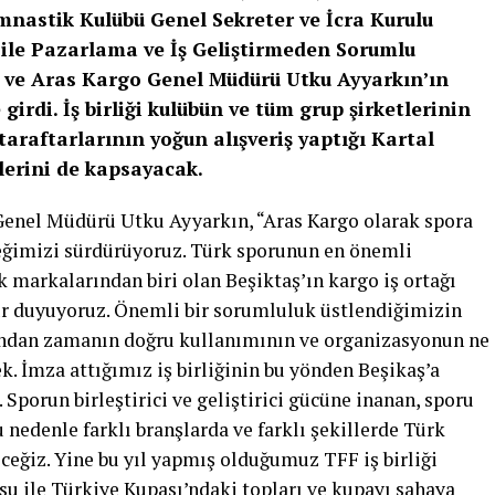
mnastik Kulübü Genel Sekreter ve İcra Kurulu
ile Pazarlama ve İş Geliştirmeden Sorumlu
 ve Aras Kargo Genel Müdürü Utku Ayyarkın’ın
girdi. İş birliği kulübün ve tüm grup şirketlerinin
taraftarlarının yoğun alışveriş yaptığı Kartal
ilerini de kapsayacak.
enel Müdürü Utku Ayyarkın, “Aras Kargo olarak spora
teğimizi sürdürüyoruz. Türk sporunun en önemli
 markalarından biri olan Beşiktaş’ın kargo iş ortağı
r duyuyoruz. Önemli bir sorumluluk üstlendiğimizin
ından zamanın doğru kullanımının ve organizasyonun ne
ek. İmza attığımız iş birliğinin bu yönden Beşikaş’a
 Sporun birleştirici ve geliştirici gücüne inanan, sporu
 nedenle farklı branşlarda ve farklı şekillerde Türk
eğiz. Yine bu yıl yapmış olduğumuz TFF iş birliği
u ile Türkiye Kupası’ndaki topları ve kupayı sahaya