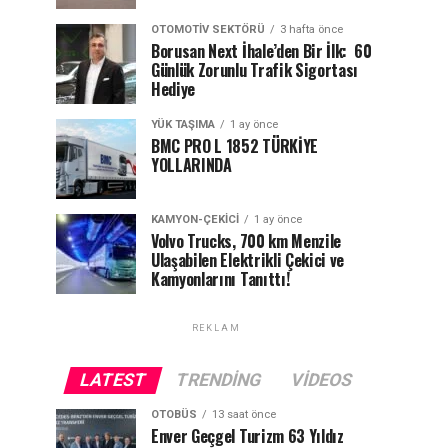
OTOMOTIV SEKTÖRÜ
3 hafta önce
Borusan Next İhale’den Bir İlk: 60
Günlük Zorunlu Trafik Sigortası
Hediye
YÜK TAŞIMA
1 ay önce
BMC PRO L 1852 TÜRKİYE
YOLLARINDA
KAMYON-ÇEKICI
1 ay önce
Volvo Trucks, 700 km Menzile
Ulaşabilen Elektrikli Çekici ve
Kamyonlarını Tanıttı!
REKLAM
LATEST
TRENDING
VIDEOS
OTOBÜS
13 saat önce
Enver Geçgel Turizm 63 Yıldız