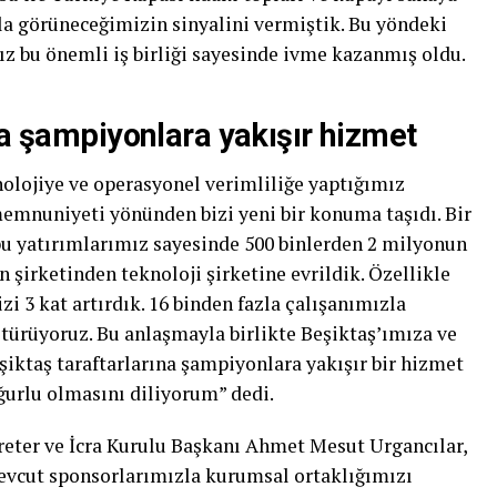
zla görüneceğimizin sinyalini vermiştik. Bu yöndeki
ız bu önemli iş birliği sayesinde ivme kazanmış oldu.
na şampiyonlara yakışır hizmet
nolojiye ve operasyonel verimliliğe yaptığımız
emnuniyeti yönünden bizi yeni bir konuma taşıdı. Bir
bu yatırımlarımız sayesinde 500 binlerden 2 milyonun
n şirketinden teknoloji şirketine evrildik. Özellikle
 3 kat artırdık. 16 binden fazla çalışanımızla
ötürüyoruz. Bu anlaşmayla birlikte Beşiktaş’ımıza ve
şiktaş taraftarlarına şampiyonlara yakışır bir hizmet
 uğurlu olmasını diliyorum” dedi.
reter ve İcra Kurulu Başkanı Ahmet Mesut Urgancılar,
evcut sponsorlarımızla kurumsal ortaklığımızı