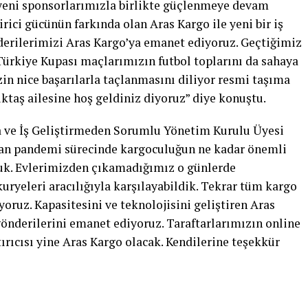
yeni sponsorlarımızla birlikte güçlenmeye devam
tirici gücünün farkında olan Aras Kargo ile yeni bir iş
nderilerimizi Aras Kargo’ya emanet ediyoruz. Geçtiğimiz
rkiye Kupası maçlarımızın futbol toplarını da sahaya
zin nice başarılarla taçlanmasını diliyor resmi taşıma
taş ailesine hoş geldiniz diyoruz” diye konuştu.
 ve İş Geliştirmeden Sorumlu Yönetim Kurulu Üyesi
nan pandemi sürecinde kargoculuğun ne kadar önemli
duk. Evlerimizden çıkamadığımız o günlerde
kuryeleri aracılığıyla karşılayabildik. Tekrar tüm kargo
oruz. Kapasitesini ve teknolojisini geliştiren Aras
önderilerini emanet ediyoruz. Taraftarlarımızın online
tırıcısı yine Aras Kargo olacak. Kendilerine teşekkür