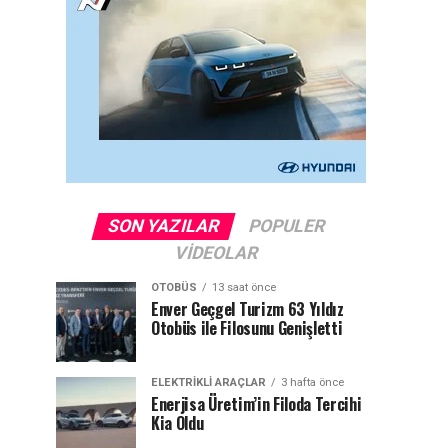
SON YAZILAR
POPULER
VIDEOLAR
OTOBÜS
13 saat önce
Enver Geçgel Turizm 63 Yıldız
Otobüs ile Filosunu Genişletti
ELEKTRIKLI ARAÇLAR
3 hafta önce
Enerjisa Üretim’in Filoda Tercihi
Kia Oldu