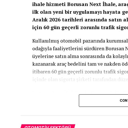
ihale hizmeti Borusan Next İhale, ara
ilk olan yeni bir uygulamayı hayata g
Aralık 2026 tarihleri arasında satın a
için 60 gün geçerli zorunlu trafik sigo
Kullanılmış otomobil pazarında kurumsal
odağıyla faaliyetlerini sürdüren Borusan N
üyelerine satın alma sonrasında da kolayl
kazanarak araç bedelini tam ve nakden öde
itibaren 60 gün geçerli zorunlu trafik sigor
içinde olan sigorta şirketi tarafından düze
Borusan Next İhale’nin kullanıcı odaklı B
satın alma sürecinin ardından doğan ilk i
CON
platformun iş ortakları nezdindeki cazibesi
motosiklet alımlarını kapsayan kampanya, 
ekosisteminde sunduğu deneyimi daha bütü
OTOMOTIV SEKTÖRÜ