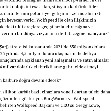
ör teknolojisini esas alan, silisyum karbürde lider
bür ürünlerinin potansiyel gelişimi üzerinde birlikte
çin heyecan verici. Wolfspeed ile olan ilişkimizin
ak elektrikli araçlara geçişi hızlandıracağına ve
 verimli bir dünya vizyonunu ilerleteceğine inanıyoruz”
Şarj) stratejisi kapsamında 2021’de 350 milyon dolara
025 yılında 4,5 milyar dolara ulaşmasını hedefliyor.
onuçlarında açıklanan yeni anlaşmalar ve satın almalar
4 milyar dolarlık elektrikli araç geliri elde etmeyi
um karbüre doğru devam edecek”
n silikon karbür bazlı cihazlara yönelik artan talebi daha
cı çözümleri gösteriyor. BorgWarner ve Wolfspeed
ı belirten Wolfspeed Başkanı ve CEO’su Gregg Lowe,