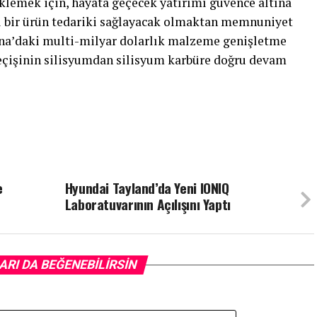
klemek için, hayata geçecek yatırımı güvence altına
lı bir ürün tedariki sağlayacak olmaktan memnuniyet
na’daki multi-milyar dolarlık malzeme genişletme
geçişinin silisyumdan silisyum karbüre doğru devam
e
Hyundai Tayland’da Yeni IONIQ
Laboratuvarının Açılışını Yaptı
ARI DA BEĞENEBILIRSIN