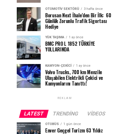
OTOMOTIV SEKTÖRÜ
3 hafta önce
Borusan Next İhale’den Bir İlk: 60
Günlük Zorunlu Trafik Sigortası
Hediye
YÜK TAŞIMA
1 ay önce
BMC PRO L 1852 TÜRKİYE
YOLLARINDA
KAMYON-ÇEKICI
1 ay önce
Volvo Trucks, 700 km Menzile
Ulaşabilen Elektrikli Çekici ve
Kamyonlarını Tanıttı!
REKLAM
LATEST
TRENDING
VIDEOS
OTOBÜS
1 gün önce
Enver Geçgel Turizm 63 Yıldız