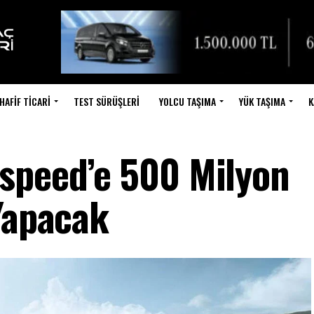
HAFIF TICARI
TEST SÜRÜŞLERI
YOLCU TAŞIMA
YÜK TAŞIMA
K
speed’e 500 Milyon
 Yapacak