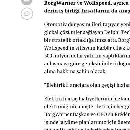
BorgWarner ve Wolfspeed, ayrıca 
derin iş birliği fırsatlarını da ara
Otomotiv dünyasını ileri taşıyan yeni
global çözümler sağlayan Delphi Tec
bir stratejik ortaklığa imza attı. Bo
Wolfspeed’in silisyum karbür cihaz k
500 milyon dolar yatırım yaptıklarını
anlaşmaya göre gereksinimleri doğrul
alma hakkına sahip olacak.
“Elektrikli araçlara olan geçişi hızl
Elektrikli araç faaliyetlerinin hızla
elektroniğinin müşterileri için her
BorgWarner Başkan ve CEO’su Frédéri
işinde büyüme planlarımız için öneme 
güvenilir şekilde tedarik edebilmesi