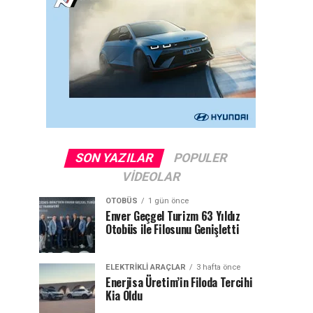
SON YAZILAR
POPULER
VIDEOLAR
OTOBÜS
1 gün önce
Enver Geçgel Turizm 63 Yıldız
Otobüs ile Filosunu Genişletti
ELEKTRIKLI ARAÇLAR
3 hafta önce
Enerjisa Üretim’in Filoda Tercihi
Kia Oldu