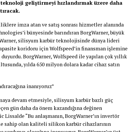
teknoloji geliştirmeyi hızlandırmak üzere daha
ştıracak.
liklere imza atan ve satış sonrası hizmetler alanında
hnologies’i bünyesinde barındıran BorgWarner, büyük
rgWarner, silisyum karbür teknolojisinde dünya lideri
apasite koridoru için Wolfspeed’in finansman işlemine
 duyurdu. BorgWarner, Wolfspeed ile yapılan çok yıllık
tusunda, yılda 650 milyon dolara kadar cihaz satın
andıracağına inanıyoruz”
nmaya devam etmesiyle, silisyum karbür bazlı güç
 geçen gün daha da önem kazandığına değinen
c Lissalde “Bu anlaşmanın, BorgWarner’ın invertör
sahip olan kaliteli silikon karbür cihazlarının
ne yardımcı olacağına inanıyoruz. BorgWarner’ın üst