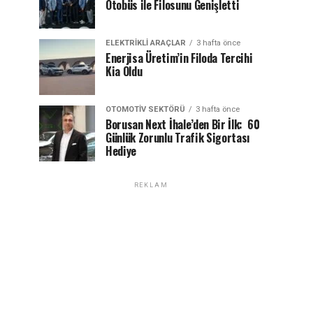
Otobüs ile Filosunu Genişletti
ELEKTRIKLI ARAÇLAR
3 hafta önce
Enerjisa Üretim’in Filoda Tercihi
Kia Oldu
OTOMOTIV SEKTÖRÜ
3 hafta önce
Borusan Next İhale’den Bir İlk: 60
Günlük Zorunlu Trafik Sigortası
Hediye
REKLAM