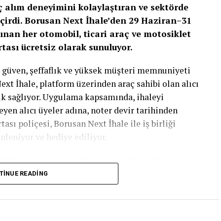
ç alım deneyimini kolaylaştıran ve sektörde
eçirdi. Borusan Next İhale’den
29 Haziran–31
lınan her otomobil, ticari araç ve motosiklet
rtası ücretsiz olarak sunuluyor.
 güven, şeffaflık ve yüksek müşteri memnuniyeti
ext İhale, platform üzerinden araç sahibi olan alıcı
ık sağlıyor. Uygulama kapsamında, ihaleyi
yen alıcı üyeler adına, noter devir tarihinden
tası poliçesi, Borusan Next İhale ile iş birliği
nleniyor ve hediye ediliyor.
2B hizmet anlayışını destekleyen bu uygulama, araç
htiyaçlardan birine pratik bir çözüm sunarken,
TINUE READING
ni de artırıyor. Otomobil, ticari araç ve
Borusan Next İhale’nin ikinci el araç
ncül ve avantajlı hale getirmeyi amaçlıyor.