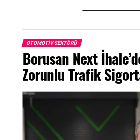
OTOMOTIV SEKTÖRÜ
Borusan Next İhale’d
Zorunlu Trafik Sigor