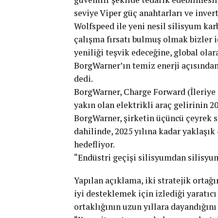
seviye Viper güç anahtarları ve invert
Wolfspeed ile yeni nesil silisyum kar
çalışma fırsatı bulmuş olmak bizler i
yeniliği teşvik edeceğine, global olar
BorgWarner’ın temiz enerji açısından
dedi.
BorgWarner, Charge Forward (İleriye 
yakın olan elektrikli araç gelirinin 2
BorgWarner, şirketin üçüncü çeyrek s
dahilinde, 2025 yılına kadar yaklaşık 
hedefliyor.
“Endüstri geçişi silisyumdan silisy
Yapılan açıklama, iki stratejik ortağı
iyi desteklemek için izlediği yaratı
ortaklığının uzun yıllara dayandığın