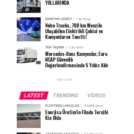
YOLLARINDA
KAMYON-ÇEKICI
1 ay önce
Volvo Trucks, 700 km Menzile
Ulaşabilen Elektrikli Çekici ve
Kamyonlarını Tanıttı!
YÜK TAŞIMA
1 ay önce
Mercedes-Benz Kamyonlar, Euro
NCAP Güvenlik
Değerlendirmesinde 5 Yıldız Aldı
REKLAM
LATEST
TRENDING
VIDEOS
ELEKTRIKLI ARAÇLAR
3 hafta önce
Enerjisa Üretim’in Filoda Tercihi
Kia Oldu