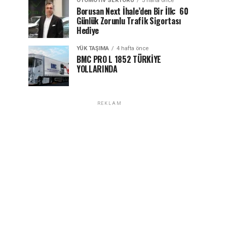
OTOMOTIV SEKTÖRÜ
3 hafta önce
Borusan Next İhale’den Bir İlk: 60
Günlük Zorunlu Trafik Sigortası
Hediye
YÜK TAŞIMA
4 hafta önce
BMC PRO L 1852 TÜRKİYE
YOLLARINDA
REKLAM