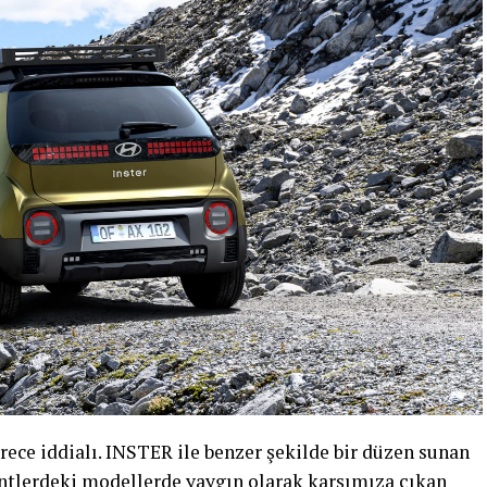
ece iddialı. INSTER ile benzer şekilde bir düzen sunan
tlerdeki modellerde yaygın olarak karşımıza çıkan