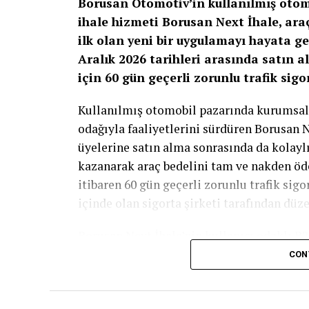
Borusan Otomotiv’in kullanılmış otomo
ihale hizmeti Borusan Next İhale, ara
ilk olan yeni bir uygulamayı hayata g
Aralık 2026 tarihleri arasında satın a
için 60 gün geçerli zorunlu trafik sigo
Kullanılmış otomobil pazarında kurumsal
odağıyla faaliyetlerini sürdüren Borusan N
üyelerine satın alma sonrasında da kolayl
kazanarak araç bedelini tam ve nakden öde
itibaren 60 gün geçerli zorunlu trafik sigor
içinde olan sigorta şirketi tarafından düze
Borusan Next İhale’nin kullanıcı odaklı B
satın alma sürecinin ardından doğan ilk i
CON
platformun iş ortakları nezdindeki cazibesi
motosiklet alımlarını kapsayan kampanya, 