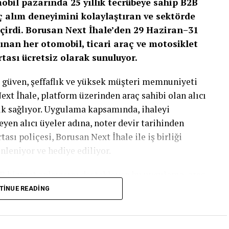
bil pazarında 25 yıllık tecrübeye sahip B2B
ç alım deneyimini kolaylaştıran ve sektörde
eçirdi. Borusan Next İhale’den
29 Haziran–31
lınan her otomobil, ticari araç ve motosiklet
rtası ücretsiz olarak sunuluyor.
 güven, şeffaflık ve yüksek müşteri memnuniyeti
ext İhale, platform üzerinden araç sahibi olan alıcı
ık sağlıyor. Uygulama kapsamında, ihaleyi
yen alıcı üyeler adına, noter devir tarihinden
tası poliçesi, Borusan Next İhale ile iş birliği
nleniyor ve hediye ediliyor.
2B hizmet anlayışını destekleyen bu uygulama, araç
htiyaçlardan birine pratik bir çözüm sunarken,
TINUE READING
ni de artırıyor. Otomobil, ticari araç ve
Borusan Next İhale’nin ikinci el araç