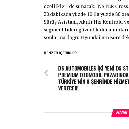
özellikleri de sunacak. INSTER Cross,
30 dakikada yüzde 10 ila yüzde 80 ora
Sürüş Asistanı, Akıllı Hız Kontrolü v
segment lideri güvenlik donanımların
sonlarına doğru Hyundai’nin Kore’dek
BENZER İÇERIKLER
DS AUTOMOBILES İKİ YENİ DS ST
PREMIUM OTOMOBİL PAZARINDA
TÜRKİYE’NİN 8 ŞEHRİNDE HİZME
VERECEK!
BUNL