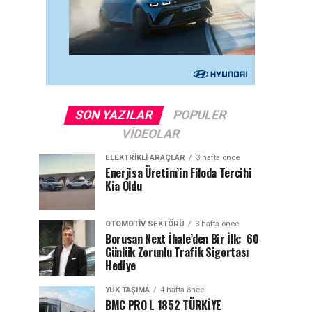
SON YAZILAR
POPULER
VIDEOLAR
ELEKTRIKLI ARAÇLAR
3 hafta önce
Enerjisa Üretim’in Filoda Tercihi
Kia Oldu
OTOMOTIV SEKTÖRÜ
3 hafta önce
Borusan Next İhale’den Bir İlk: 60
Günlük Zorunlu Trafik Sigortası
Hediye
YÜK TAŞIMA
4 hafta önce
BMC PRO L 1852 TÜRKİYE