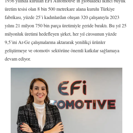
1936 yılında kurulan EFI Automotive’in globaldeki ikinci büyük
üretim tesisi olan 8 bin 500 metrekare alana kurulu Türkiye
fabrikası, yüzde 25’i kadınlardan oluşan 320 çalışanıyla 2023
yılını 21 milyon 750 bin parça üretimiyle geride bıraktı. Bu yıl 25
milyonluk üretimi hedefleyen şirket, her yıl cirosunun yüzde
9,5’ini Ar-Ge çalışmalarına aktararak yenilikçi ürünler
geliştirmeye ve otomotiv sektörüne önemli katkılar sağlamaya
devam ediyor.