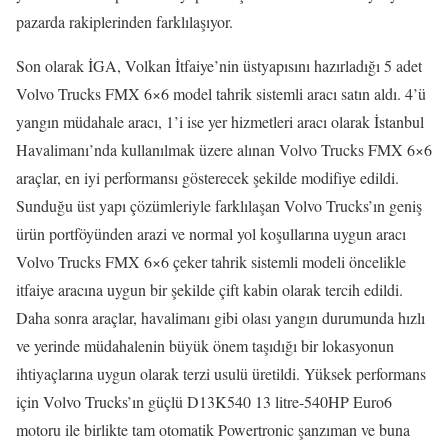
pazarda rakiplerinden farklılaşıyor.
Son olarak İGA, Volkan İtfaiye’nin üstyapısını hazırladığı 5 adet
Volvo Trucks FMX 6×6 model tahrik sistemli aracı satın aldı. 4’ü
yangın müdahale aracı, 1’i ise yer hizmetleri aracı olarak İstanbul
Havalimanı’nda kullanılmak üzere alınan Volvo Trucks FMX 6×6
araçlar, en iyi performansı gösterecek şekilde modifiye edildi.
Sunduğu üst yapı çözümleriyle farklılaşan Volvo Trucks’ın geniş
ürün portföyünden arazi ve normal yol koşullarına uygun aracı
Volvo Trucks FMX 6×6 çeker tahrik sistemli modeli öncelikle
itfaiye aracına uygun bir şekilde çift kabin olarak tercih edildi.
Daha sonra araçlar, havalimanı gibi olası yangın durumunda hızlı
ve yerinde müdahalenin büyük önem taşıdığı bir lokasyonun
ihtiyaçlarına uygun olarak terzi usulü üretildi. Yüksek performans
için Volvo Trucks’ın güçlü D13K540 13 litre-540HP Euro6
motoru ile birlikte tam otomatik Powertronic şanzıman ve buna