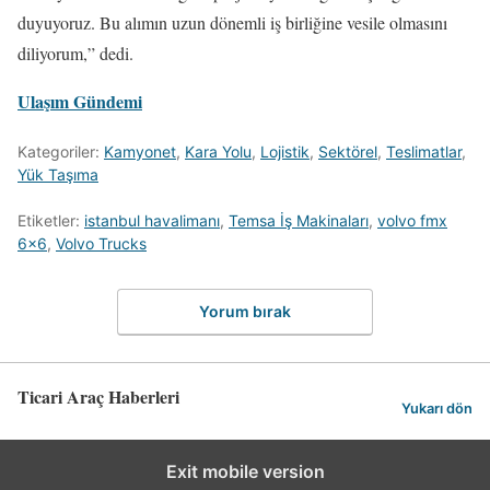
duyuyoruz. Bu alımın uzun dönemli iş birliğine vesile olmasını
diliyorum,” dedi.
Ulaşım Gündemi
Kategoriler:
Kamyonet
,
Kara Yolu
,
Lojistik
,
Sektörel
,
Teslimatlar
,
Yük Taşıma
Etiketler:
istanbul havalimanı
,
Temsa İş Makinaları
,
volvo fmx
6x6
,
Volvo Trucks
Yorum bırak
Ticari Araç Haberleri
Yukarı dön
Exit mobile version