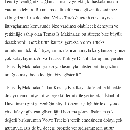
kendi güvenliğinizi sağlama almanız gerekir; ki başkalarına da
yardım edebilin. Bu anlamda tüm dünyada güvenlik denilince
akla gelen ilk marka olan Volvo Trucks’ı tercih ettik. Ayrıca
ihtiyaçlarımız konusunda bize yardımcı olabilecek deneyim ve
yetkinliğe sahip olan Temsa İş Makinaları bu süreçte bize büyük
destek verdi. Gerek ürün kalitesi gerekse Volvo Trucks
ürünlerinin teknik ihtiyaçlarımızı tam anlamıyla karşılaması işimizi
çok kolaylaştırdı.Volvo Trucks Türkiye Distribütörlüğünü yürüten
Temsa İş Makinaları yapıcı yaklaşımıyla müşterilerinin çözüm
ortağı olmayı hedeflediğini bize gösterdi.”
Temsa İş Makinaları’ndan Kıvanç Kızılkaya da tercih edilmekten
dolayı memnuniyetini ve teşekkürlerini dile getirerek, “İstanbul
Havalimanı gibi güvenliğin büyük önem taşıdığı bir lokasyonda
yine itfaiye gibi can güvenliğini koruma görevi üstlenen çok
değerli bir kurumun Volvo Trucks’ı tercih etmesinden dolayı çok
mutluyuz. Biz de bu değerli projede yer aldığımız için gurur