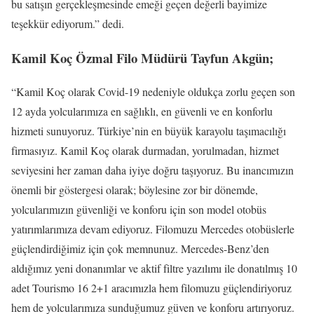
bu satışın gerçekleşmesinde emeği geçen değerli bayimize
teşekkür ediyorum.” dedi.
Kamil Koç Özmal Filo Müdürü Tayfun Akgün;
“Kamil Koç olarak Covid-19 nedeniyle oldukça zorlu geçen son
12 ayda yolcularımıza en sağlıklı, en güvenli ve en konforlu
hizmeti sunuyoruz. Türkiye’nin en büyük karayolu taşımacılığı
firmasıyız. Kamil Koç olarak durmadan, yorulmadan, hizmet
seviyesini her zaman daha iyiye doğru taşıyoruz. Bu inancımızın
önemli bir göstergesi olarak; böylesine zor bir dönemde,
yolcularımızın güvenliği ve konforu için son model otobüs
yatırımlarımıza devam ediyoruz. Filomuzu Mercedes otobüslerle
güçlendirdiğimiz için çok memnunuz. Mercedes-Benz’den
aldığımız yeni donanımlar ve aktif filtre yazılımı ile donatılmış 10
adet Tourismo 16 2+1 aracımızla hem filomuzu güçlendiriyoruz
hem de yolcularımıza sunduğumuz güven ve konforu artırıyoruz.