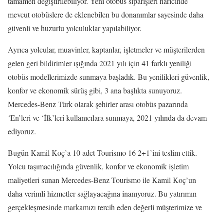
tamamen değiştirilebiliyor. Yeni otobüs siparişleri haricinde
mevcut otobüslere de eklenebilen bu donanımlar sayesinde daha
güvenli ve huzurlu yolculuklar yapılabiliyor.
Ayrıca yolcular, muavinler, kaptanlar, işletmeler ve müşterilerden
gelen geri bildirimler ışığında 2021 yılı için 41 farklı yeniliği
otobüs modellerimizde sunmaya başladık. Bu yenilikleri güvenlik,
konfor ve ekonomik sürüş gibi, 3 ana başlıkta sunuyoruz.
Mercedes-Benz Türk olarak şehirler arası otobüs pazarında
‘En’leri ve ‘İlk’leri kullanıcılara sunmaya, 2021 yılında da devam
ediyoruz.
Bugün Kamil Koç’a 10 adet Tourismo 16 2+1’ini teslim ettik.
Yolcu taşımacılığında güvenlik, konfor ve ekonomik işletim
maliyetleri sunan Mercedes-Benz Tourismo ile Kamil Koç’un
daha verimli hizmetler sağlayacağına inanıyoruz. Bu yatırımın
gerçekleşmesinde markamızı tercih eden değerli müşterimize ve