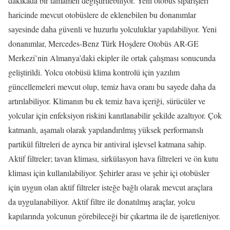
dakikada bir tamamen değiştirilebiliyor. Yeni otobüs siparişleri
haricinde mevcut otobüslere de eklenebilen bu donanımlar
sayesinde daha güvenli ve huzurlu yolculuklar yapılabiliyor. Yeni
donanımlar, Mercedes-Benz Türk Hoşdere Otobüs AR-GE
Merkezi’nin Almanya’daki ekipler ile ortak çalışması sonucunda
geliştirildi. Yolcu otobüsü klima kontrolü için yazılım
güncellemeleri mevcut olup, temiz hava oranı bu sayede daha da
artırılabiliyor. Klimanın bu ek temiz hava içeriği, sürücüler ve
yolcular için enfeksiyon riskini kanıtlanabilir şekilde azaltıyor. Çok
katmanlı, aşamalı olarak yapılandırılmış yüksek performanslı
partikül filtreleri de ayrıca bir antiviral işlevsel katmana sahip.
Aktif filtreler; tavan kliması, sirkülasyon hava filtreleri ve ön kutu
kliması için kullanılabiliyor. Şehirler arası ve şehir içi otobüsler
için uygun olan aktif filtreler isteğe bağlı olarak mevcut araçlara
da uygulanabiliyor. Aktif filtre ile donatılmış araçlar, yolcu
kapılarında yolcunun görebileceği bir çıkartma ile de işaretleniyor.