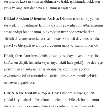
sürüşlerde kaza riskinin azaltılması ve trafik ışıklarında bekleyen
yaya ve araçların daha iyi algılanması sağlanıyor.
Dikkat Asistanı (Attention Assist):
Dinlenmeden sürüş yapan
sürücülerin uyarılmasıyla birlikte sürüş güvenliğinin arttırılmasının
amaçlandığı bu donanım, 60 km/sa’in üzerinde seyredilirken
sürücü davranışlarını izliyor ve dikkatsiz sürücü davranışlarında,
görsel ve titreşimli uyarı ile sürücünün mola vermesini öneriyor.
Dönüş farı:
Artırılmış dönüş güvenliği sağlayan yeni farlar, 40
km/sa’ten düşük hızlarda veya sinyal aktif hale geldiğinde devreye
giriyor. Bu anlarda sis farları dönüş farı özelliğine geçiyor.
Aydınlatma etkisi arttırılırken, sürücü güvenle ve pratik şekilde
manevra yapabiliyor.
Dur & Kalk Asistanı (Stop & Go):
Otonom sürüşe gidilen
yoldaki aşamalardan biri olarak nitelendirilebilecek bu donanım
sürüş konforuna ve güvenliğe katkı sağlıyor. Araç 2 saniyeden