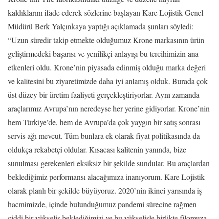
kaldıklarını ifade ederek sözlerine başlayan Kare Lojistik Genel
Müdürü Berk Yalçınkaya yaptığı açıklamada şunları söyledi:
“Uzun süredir takip etmekte olduğumuz Krone markasının ürün
geliştirmedeki başarısı ve yenilikçi anlayışı bu tercihimizin ana
etkenleri oldu. Krone’nin piyasada edinmiş olduğu marka değeri
ve kalitesini bu ziyaretimizde daha iyi anlamış olduk. Burada çok
üst düzey bir üretim faaliyeti gerçekleştiriyorlar. Aynı zamanda
araçlarımız Avrupa’nın neredeyse her yerine gidiyorlar. Krone’nin
hem Türkiye’de, hem de Avrupa’da çok yaygın bir satış sonrası
servis ağı mevcut. Tüm bunlara ek olarak fiyat politikasında da
oldukça rekabetçi oldular. Kısacası kalitenin yanında, bize
sunulması gerekenleri eksiksiz bir şekilde sundular. Bu araçlardan
beklediğimiz performansı alacağımıza inanıyorum. Kare Lojistik
olarak planlı bir şekilde büyüyoruz. 2020’nin ikinci yarısında iş
hacmimizde, içinde bulunduğumuz pandemi sürecine rağmen
ciddi bir yükseliş beklediğimizi ve bu yükselişle birlikte filomuza