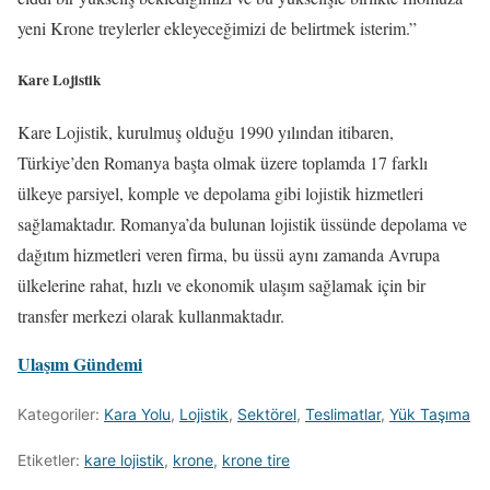
yeni Krone treylerler ekleyeceğimizi de belirtmek isterim.”
Kare Lojistik
Kare Lojistik, kurulmuş olduğu 1990 yılından itibaren,
Türkiye’den Romanya başta olmak üzere toplamda 17 farklı
ülkeye parsiyel, komple ve depolama gibi lojistik hizmetleri
sağlamaktadır. Romanya’da bulunan lojistik üssünde depolama ve
dağıtım hizmetleri veren firma, bu üssü aynı zamanda Avrupa
ülkelerine rahat, hızlı ve ekonomik ulaşım sağlamak için bir
transfer merkezi olarak kullanmaktadır.
Ulaşım Gündemi
Kategoriler:
Kara Yolu
,
Lojistik
,
Sektörel
,
Teslimatlar
,
Yük Taşıma
Etiketler:
kare lojistik
,
krone
,
krone tire