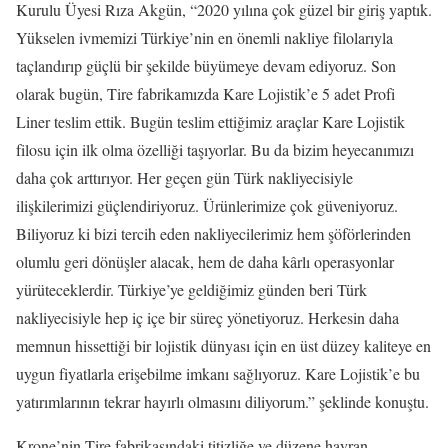
Kurulu Üyesi Rıza Akgün, “2020 yılına çok güzel bir giriş yaptık.
Yükselen ivmemizi Türkiye’nin en önemli nakliye filolarıyla
taçlandırıp güçlü bir şekilde büyümeye devam ediyoruz. Son
olarak bugün, Tire fabrikamızda Kare Lojistik’e 5 adet Profi
Liner teslim ettik. Bugün teslim ettiğimiz araçlar Kare Lojistik
filosu için ilk olma özelliği taşıyorlar. Bu da bizim heyecanımızı
daha çok arttırıyor. Her geçen gün Türk nakliyecisiyle
ilişkilerimizi güçlendiriyoruz. Ürünlerimize çok güveniyoruz.
Biliyoruz ki bizi tercih eden nakliyecilerimiz hem şöförlerinden
olumlu geri dönüşler alacak, hem de daha kârlı operasyonlar
yürüteceklerdir. Türkiye’ye geldiğimiz günden beri Türk
nakliyecisiyle hep iç içe bir süreç yönetiyoruz. Herkesin daha
memnun hissettiği bir lojistik dünyası için en üst düzey kaliteye en
uygun fiyatlarla erişebilme imkanı sağlıyoruz. Kare Lojistik’e bu
yatırımlarının tekrar hayırlı olmasını diliyorum.” şeklinde konuştu.
Krone’nin Tire fabrikasındaki titizliğe ve düzene hayran