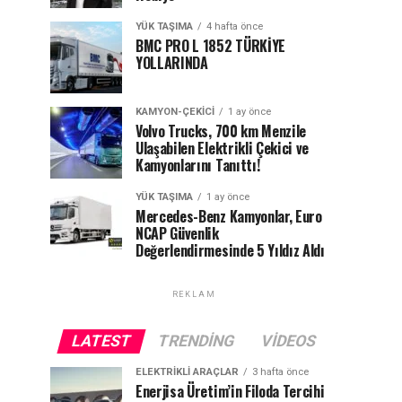
YÜK TAŞIMA
4 hafta önce
BMC PRO L 1852 TÜRKİYE
YOLLARINDA
KAMYON-ÇEKICI
1 ay önce
Volvo Trucks, 700 km Menzile
Ulaşabilen Elektrikli Çekici ve
Kamyonlarını Tanıttı!
YÜK TAŞIMA
1 ay önce
Mercedes-Benz Kamyonlar, Euro
NCAP Güvenlik
Değerlendirmesinde 5 Yıldız Aldı
REKLAM
LATEST
TRENDING
VIDEOS
ELEKTRIKLI ARAÇLAR
3 hafta önce
Enerjisa Üretim’in Filoda Tercihi