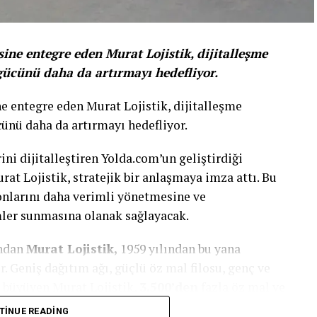
ine entegre eden Murat Lojistik, dijitalleşme
gücünü daha da artırmayı hedefliyor.
e entegre eden Murat Lojistik, dijitalleşme
cünü daha da artırmayı hedefliyor.
ini dijitalleştiren Yolda.com’un geliştirdiği
rat Lojistik, stratejik bir anlaşmaya imza attı. Bu
yonlarını daha verimli yönetmesine ve
mler sunmasına olanak sağlayacak.
ından
Murat Lojistik,
1959 yılından bu yana
 Geniş dağıtım ağı, güçlü öz mal filosu, genç ve
k büyüyen Murat Lojistik,
3.500’den
fazla öz mal ve
ve gıda dışı gönderileri, Türkiye’nin her noktasına
TINUE READING