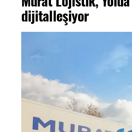
Murat Lojistik, Yolda 
dijitalleşiyor