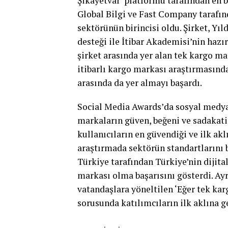
Şikayetvar’ platformu tarafından en 
Global Bilgi ve Fast Company tarafın
sektörünün birincisi oldu. Şirket, Yı
desteği ile İtibar Akademisi’nin haz
şirket arasında yer alan tek kargo ma
itibarlı kargo markası araştırmasınd
arasında da yer almayı başardı.
Social Media Awards’da sosyal medyay
markaların güven, beğeni ve sadaka
kullanıcıların en güvendiği ve ilk akl
araştırmada sektörün standartlarını b
Türkiye tarafından Türkiye’nin dijita
markası olma başarısını gösterdi. Ayr
vatandaşlara yöneltilen ‘Eğer tek karg
sorusunda katılımcıların ilk aklına 