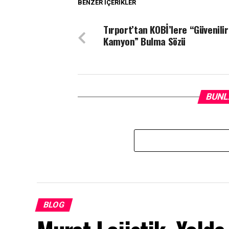
BENZER İÇERIKLER
Tırport’tan KOBİ’lere “Güvenilir
Kamyon” Bulma Sözü
BUNL
BLOG