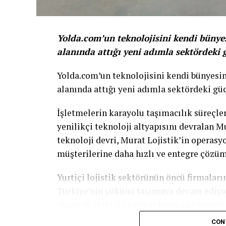
Yolda.com’un teknolojisini kendi bünyes
alanında attığı yeni adımla sektördeki 
Yolda.com’un teknolojisini kendi bünyesin
alanında attığı yeni adımla sektördeki gü
İşletmelerin karayolu taşımacılık süreçler
yenilikçi teknoloji altyapısını devralan Mu
teknoloji devri, Murat Lojistik’in operas
müşterilerine daha hızlı ve entegre çözü
Yurtiçi lojistik sektörünün öncü firmalar
Türkiye’nin yükünü taşımaya devam ediyor.
dinamik ekibi ile yatırımlarını sürdürere
kiralık filomuzla soğuk, donuk, kuru gıda 
CON