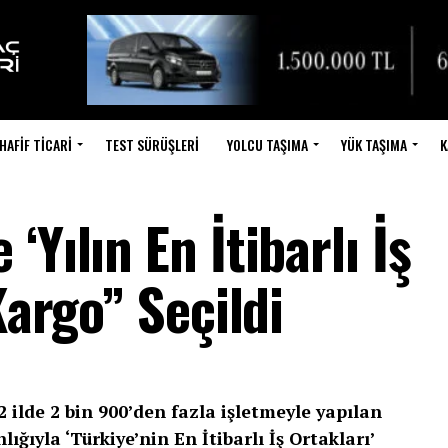
HAFIF TICARI
TEST SÜRÜŞLERI
YOLCU TAŞIMA
YÜK TAŞIMA
K
Yılın En İtibarlı İş
Kargo” Seçildi
ilde 2 bin 900’den fazla işletmeyle yapılan
ğıyla ‘Türkiye’nin En İtibarlı İş Ortakları’