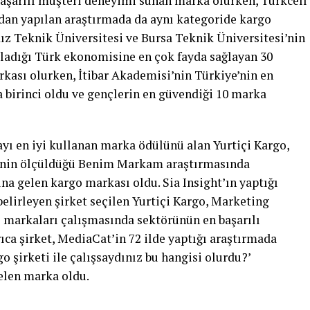
başarılı müşteri deneyimi sunan marka olurken, Turkcell
dan yapılan araştırmada da aynı kategoride kargo
ldız Teknik Üniversitesi ve Bursa Teknik Üniversitesi’nin
ırladığı Türk ekonomisine en çok fayda sağlayan 30
rkası olurken, İtibar Akademisi’nin Türkiye’nin en
a birinci oldu ve gençlerin en güvendiği 10 marka
ı en iyi kullanan marka ödülünü alan Yurtiçi Kargo,
tinin ölçüldüğü Benim Markam araştırmasında
ına gelen kargo markası oldu. Sia Insight’ın yaptığı
elirleyen şirket seçilen Yurtiçi Kargo, Marketing
l markaları çalışmasında sektörünün en başarılı
ıca şirket, MediaCat’in 72 ilde yaptığı araştırmada
o şirketi ile çalışsaydınız bu hangisi olurdu?’
gelen marka oldu.