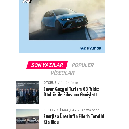
SON YAZILAR
POPULER
VIDEOLAR
OTOBÜS
1 gün önce
Enver Geçgel Turizm 63 Yıldız
Otobüs ile Filosunu Genişletti
ELEKTRIKLI ARAÇLAR
3 hafta önce
Enerjisa Üretim’in Filoda Tercihi
Kia Oldu