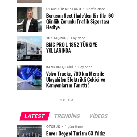
OTOMOTIV SEKTÖRÜ
3 hafta önce
Borusan Next İhale’den Bir İlk: 60
Günlük Zorunlu Trafik Sigortası
Hediye
YÜK TAŞIMA
1 ay önce
BMC PRO L 1852 TÜRKİYE
YOLLARINDA
KAMYON-ÇEKICI
1 ay önce
Volvo Trucks, 700 km Menzile
Ulaşabilen Elektrikli Çekici ve
Kamyonlarını Tanıttı!
REKLAM
LATEST
TRENDING
VIDEOS
OTOBÜS
1 gün önce
Enver Geçgel Turizm 63 Yıldız