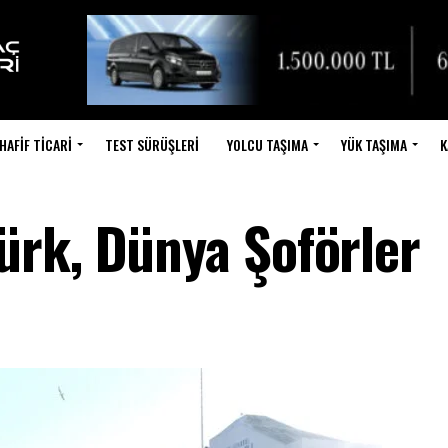
HAFIF TICARI
TEST SÜRÜŞLERI
YOLCU TAŞIMA
YÜK TAŞIMA
K
rk, Dünya Şoförler