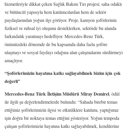
hizmetleriyle dikkat çeken Sağlık Bakım Tırı projesi; saha odaklı
ve bütüncül yapısıyla hem katılımcılardan hem de sektör
paydaşlarından yoğun ilgi görüyor. Proje, kamyon şoförlerinin
fiziksel ve ruhsal iyi oluşunu desteklerken, sektörde bu alanda
farkındalık yaratmayı hedefliyor. Mercedes-Benz Türk,
önümüzdeki dönemde de bu kapsamda daha fazla şoföre
ulaşmayı ve sosyal faydayı odağına alan çalışmalarını sürdürmeyi
amaçlıyor.
“
Ş
of
ö
rlerimizin hayat
ı
na katk
ı
sa
ğ
layabilmek bizim i
ç
in
ç
ok
de
ğ
erli
”
Mercedes-Benz Türk
İ
leti
ş
im M
ü
d
ü
r
ü
Miray Demirel
, ödül
ile ilgili şu değerlendirmelerde bulundu: “Sahada birebir temas
ettiğimiz şoförlerimizin ilgisi ve etkinliklere katılımı, yaptığımız
işin doğru bir noktaya temas ettiğini gösteriyor. Yoğun tempoda
çalışan şoförlerimizin hayatına katkı sağlayabilmek, kendilerine