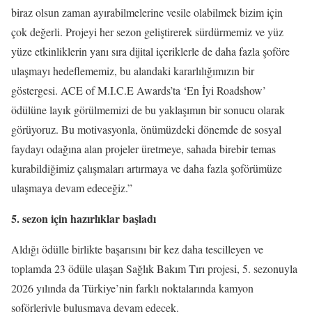
biraz olsun zaman ayırabilmelerine vesile olabilmek bizim için
çok değerli. Projeyi her sezon geliştirerek sürdürmemiz ve yüz
yüze etkinliklerin yanı sıra dijital içeriklerle de daha fazla şoföre
ulaşmayı hedeflememiz, bu alandaki kararlılığımızın bir
göstergesi. ACE of M.I.C.E Awards’ta ‘En İyi Roadshow’
ödülüne layık görülmemizi de bu yaklaşımın bir sonucu olarak
görüyoruz. Bu motivasyonla, önümüzdeki dönemde de sosyal
faydayı odağına alan projeler üretmeye, sahada birebir temas
kurabildiğimiz çalışmaları artırmaya ve daha fazla şoförümüze
ulaşmaya devam edeceğiz.”
5. sezon için hazırlıklar ba
ş
lad
ı
Aldığı ödülle birlikte başarısını bir kez daha tescilleyen ve
toplamda 23 ödüle ulaşan Sağlık Bakım Tırı projesi, 5. sezonuyla
2026 yılında da Türkiye’nin farklı noktalarında kamyon
şoförleriyle buluşmaya devam edecek.