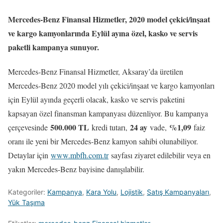
Mercedes-Benz Finansal Hizmetler, 2020 model çekici/inşaat
ve kargo kamyonlarında Eylül ayına özel, kasko ve servis
paketli kampanya sunuyor.
Mercedes-Benz Finansal Hizmetler, Aksaray’da üretilen
Mercedes-Benz 2020 model yılı çekici/inşaat ve kargo kamyonları
için Eylül ayında geçerli olacak, kasko ve servis paketini
kapsayan özel finansman kampanyası düzenliyor. Bu kampanya
500.000 TL
24 ay
%1,09
çerçevesinde
kredi tutarı,
vade,
faiz
oranı ile yeni bir Mercedes-Benz kamyon sahibi olunabiliyor.
Detaylar için
www.mbfh.com.tr
sayfası ziyaret edilebilir veya en
yakın Mercedes-Benz bayisine danışılabilir.
Kategoriler:
Kampanya
,
Kara Yolu
,
Lojistik
,
Satış Kampanyaları
,
Yük Taşıma