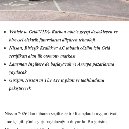
Vehicle to Grid(V2D)- Karbon nötr’e geçişi destekleyen ve
bireysel elektrik faturalarını düşüren teknoloji
Nissan, Birleşik Krallık’ta AC tabanlı çözüm için Grid
sertifikası alan ilk otomotiv markası
Lansman İngiltere’de başlayacak ve Avrupa pazarlarına
yayılacak
Girişim, Nissan’ın The Arc iş planı ve taahhüdünü
pekiştirecek
Nissan 2026’dan itibaren seçili elektrikli araçlarda uygun fiyatlı
araç içi çift yönlü şarjı başlatacağını duyurdu. Bu girişim,