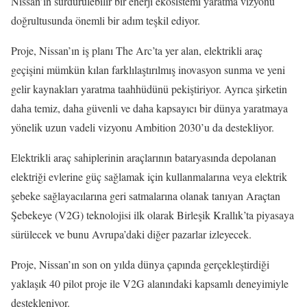
Nissan’ın sürdürülebilir bir enerji ekosistemi yaratma vizyonu
doğrultusunda önemli bir adım teşkil ediyor.
Proje, Nissan’ın iş planı The Arc’ta yer alan, elektrikli araç
geçişini mümkün kılan farklılaştırılmış inovasyon sunma ve yeni
gelir kaynakları yaratma taahhüdünü pekiştiriyor. Ayrıca şirketin
daha temiz, daha güvenli ve daha kapsayıcı bir dünya yaratmaya
yönelik uzun vadeli vizyonu Ambition 2030’u da destekliyor.
Elektrikli araç sahiplerinin araçlarının bataryasında depolanan
elektriği evlerine güç sağlamak için kullanmalarına veya elektrik
şebeke sağlayacılarına geri satmalarına olanak tanıyan Araçtan
Şebekeye (V2G) teknolojisi ilk olarak Birleşik Krallık’ta piyasaya
sürülecek ve bunu Avrupa’daki diğer pazarlar izleyecek.
Proje, Nissan’ın son on yılda dünya çapında gerçekleştirdiği
yaklaşık 40 pilot proje ile V2G alanındaki kapsamlı deneyimiyle
destekleniyor.