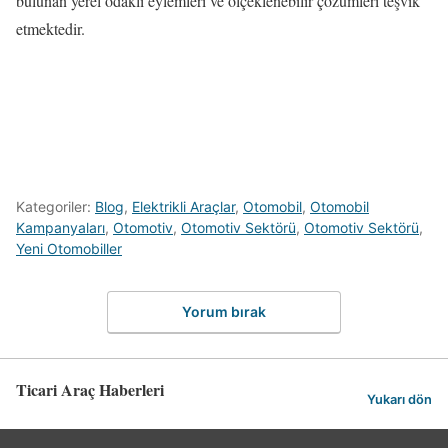
bulunan yerel odaklı eylemleri ve ölçeklenebilir çözümleri teşvik
etmektedir.
Kategoriler:
Blog
,
Elektrikli Araçlar
,
Otomobil
,
Otomobil
Kampanyaları
,
Otomotiv
,
Otomotiv Sektörü
,
Otomotiv Sektörü
,
Yeni Otomobiller
Yorum bırak
Ticari Araç Haberleri
Yukarı dön