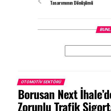
Tasarımının Dönüşümü
BUNL
OTOMOTIV SEKTÖRÜ
Borusan Next İhale’d
Zorunlu Trafik Sigor