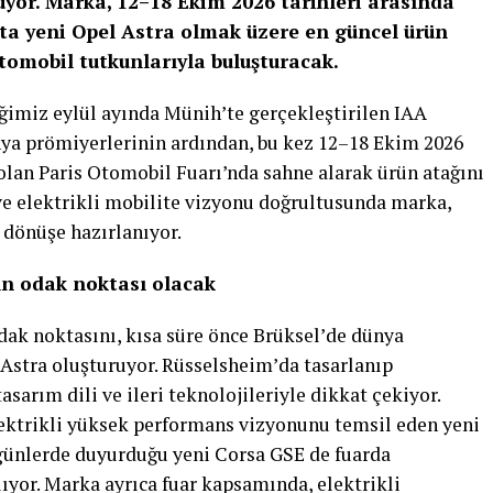
üyor. Marka, 12–18 Ekim 2026 tarihleri arasında
şta yeni Opel Astra olmak üzere en güncel ürün
tomobil tutkunlarıyla buluşturacak.
ğimiz eylül ayında Münih’te gerçekleştirilen IAA
ünya prömiyerlerinin ardından, bu kez 12–18 Ekim 2026
 olan Paris Otomobil Fuarı’nda sahne alarak ürün atağını
ve elektrikli mobilite vizyonu doğrultusunda marka,
 dönüşe hazırlanıyor.
ın odak noktası olacak
dak noktasını, kısa süre önce Brüksel’de dünya
 Astra oluşturuyor. Rüsselsheim’da tasarlanıp
sarım dili ve ileri teknolojileriyle dikkat çekiyor.
ektrikli yüksek performans vizyonunu temsil eden yeni
ünlerde duyurduğu yeni Corsa GSE de fuarda
ıyor. Marka ayrıca fuar kapsamında, elektrikli