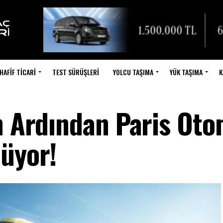
HAFIF TICARI
TEST SÜRÜŞLERI
YOLCU TAŞIMA
YÜK TAŞIMA
K
ın Ardından Paris Oto
nüyor!