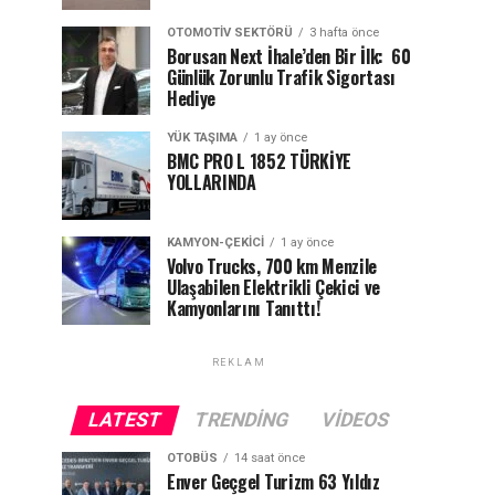
OTOMOTIV SEKTÖRÜ
3 hafta önce
Borusan Next İhale’den Bir İlk: 60
Günlük Zorunlu Trafik Sigortası
Hediye
YÜK TAŞIMA
1 ay önce
BMC PRO L 1852 TÜRKİYE
YOLLARINDA
KAMYON-ÇEKICI
1 ay önce
Volvo Trucks, 700 km Menzile
Ulaşabilen Elektrikli Çekici ve
Kamyonlarını Tanıttı!
REKLAM
LATEST
TRENDING
VIDEOS
OTOBÜS
14 saat önce
Enver Geçgel Turizm 63 Yıldız