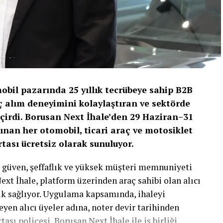
bil pazarında 25 yıllık tecrübeye sahip B2B
ç alım deneyimini kolaylaştıran ve sektörde
eçirdi. Borusan Next İhale’den
29 Haziran–31
lınan her otomobil, ticari araç ve motosiklet
rtası ücretsiz olarak sunuluyor.
 güven, şeffaflık ve yüksek müşteri memnuniyeti
ext İhale, platform üzerinden araç sahibi olan alıcı
ık sağlıyor. Uygulama kapsamında, ihaleyi
yen alıcı üyeler adına, noter devir tarihinden
tası poliçesi, Borusan Next İhale ile iş birliği