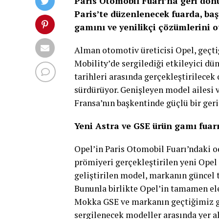
Paris Otomobil Fuarı’na geri dön
Paris’te düzenlenecek fuarda, ba
gamını ve yenilikçi çözümlerini o
Alman otomotiv üreticisi Opel, geçti
Mobility’de sergilediği etkileyici d
tarihleri arasında gerçekleştirilecek
sürdürüyor. Genişleyen model ailesi 
Fransa’nın başkentinde güçlü bir geri
Yeni Astra ve GSE ürün gamı fuar
Opel’in Paris Otomobil Fuarı’ndaki o
prömiyeri gerçekleştirilen yeni Opel
geliştirilen model, markanın güncel ta
Bununla birlikte Opel’in tamamen el
Mokka GSE ve markanın geçtiğimiz g
sergilenecek modeller arasında yer al