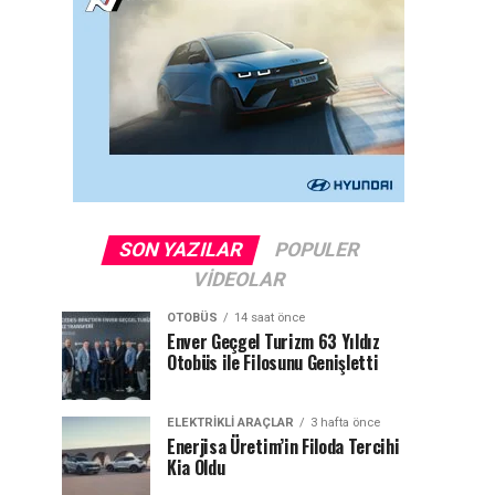
SON YAZILAR
POPULER
VIDEOLAR
OTOBÜS
14 saat önce
Enver Geçgel Turizm 63 Yıldız
Otobüs ile Filosunu Genişletti
ELEKTRIKLI ARAÇLAR
3 hafta önce
Enerjisa Üretim’in Filoda Tercihi
Kia Oldu