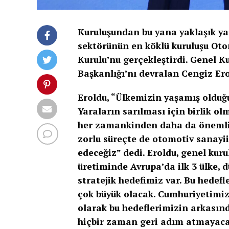
Kuruluşundan bu yana yaklaşık ya
sektörünün en köklü kuruluşu Oto
Kurulu’nu gerçekleştirdi. Genel K
Başkanlığı’nı devralan Cengiz Ero
Eroldu, “Ülkemizin yaşamış olduğu
Yaraların sarılması için birlik 
her zamankinden daha da önemli
zorlu süreçte de otomotiv sanay
edeceğiz” dedi. Eroldu, genel ku
üretiminde Avrupa’da ilk 3 ülke, d
stratejik hedefimiz var. Bu hedef
çok büyük olacak. Cumhuriyetimizi
olarak bu hedeflerimizin arkası
hiçbir zaman geri adım atmayaca