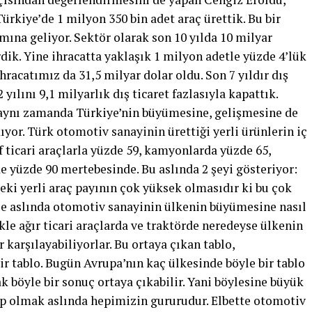
ürkiye’de 1 milyon 350 bin adet araç ürettik. Bu bir
mına geliyor. Sektör olarak son 10 yılda 10 milyar
dik. Yine ihracatta yaklaşık 1 milyon adetle yüzde 4’lük
racatımız da 31,5 milyar dolar oldu. Son 7 yıldır dış
 yılını 9,1 milyarlık dış ticaret fazlasıyla kapattık.
i aynı zamanda Türkiye’nin büyümesine, gelişmesine de
ıyor. Türk otomotiv sanayinin ürettiği yerli ürünlerin iç
f ticari araçlarla yüzde 59, kamyonlarda yüzde 65,
e yüzde 90 mertebesinde. Bu aslında 2 şeyi gösteriyor:
deki yerli araç payının çok yüksek olmasıdır ki bu çok
bize aslında otomotiv sanayinin ülkenin büyümesine nasıl
kle ağır ticari araçlarda ve traktörde neredeyse ülkenin
 karşılayabiliyorlar. Bu ortaya çıkan tablo,
r tablo. Bugün Avrupa’nın kaç ülkesinde böyle bir tablo
k böyle bir sonuç ortaya çıkabilir. Yani böylesine büyük
ip olmak aslında hepimizin gururudur. Elbette otomotiv