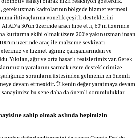
 otomotiv sanayi olarak hızlı reaksiyon gösterdik.
, gerek uzman kadrolarının bölgede hizmet vermesi
nma ihtiyaçlarına yönelik çeşitli desteklerini
 AFAD’a 30’un üzerinde aracı hibe etti, 60’ın üzerinde
rama kurtarma ekibi olmak üzere 200’e yakın uzman insan
e 100’ün üzerinde araç ile malzeme sevkiyatı
yelerimiz ve hizmet ağımız çalışanlarından ve
u. Yıkılan, ağır ve orta hasarlı tesislerimiz var. Gerek
şlarımızın yaralarını sarmak üzere desteklerimize
yaşadığımız sorunların üstesinden gelmenin en önemli
tmeye devam etmesidir. Ülkenin değer yaratmaya devam
v sanayimize bu sene daha da önemli sorumluluklar
nayisine sahip olmak aslında hepimizin
çısından değerlendirmesini de yapan Cengiz Eroldu,