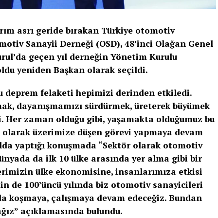
rım asrı geride bırakan Türkiye otomotiv
motiv Sanayii Derneği (OSD), 48’inci Olağan Genel
urul’da geçen yıl derneğin Yönetim Kurulu
ldu yeniden Başkan olarak seçildi.
 deprem felaketi hepimizi derinden etkiledi.
olmak, dayanışmamızı sürdürmek, üreterek büyümek
. Her zaman olduğu gibi, yaşamakta olduğumuz bu
ii olarak üzerimize düşen görevi yapmaya devam
rulda yaptığı konuşmada “Sektör olarak otomotiv
ünyada da ilk 10 ülke arasında yer alma gibi bir
lerimizin ülke ekonomisine, insanlarımıza etkisi
n de 100’üncü yılında biz otomotiv sanayicileri
nda koşmaya, çalışmaya devam edeceğiz. Bundan
ğız” açıklamasında bulundu.