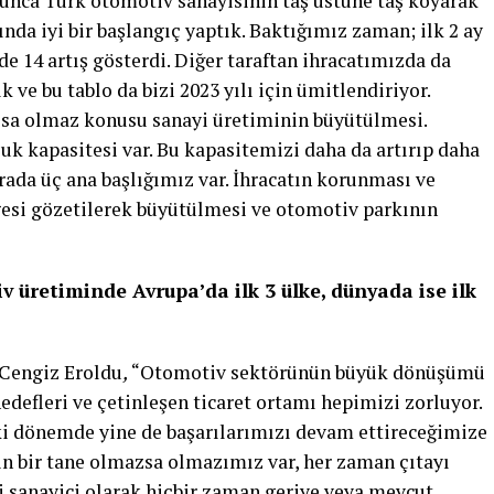
yunca Türk otomotiv sanayisinin taş üstüne taş koyarak
lında iyi bir başlangıç yaptık. Baktığımız zaman; ilk 2 ay
 14 artış gösterdi. Diğer taraftan ihracatımızda da
ık ve bu tablo da bizi 2023 yılı için ümitlendiriyor.
sa olmaz konusu sanayi üretiminin büyütülmesi.
k kapasitesi var. Bu kapasitemizi daha da artırıp daha
rada üç ana başlığımız var. İhracatın korunması ve
ngesi gözetilerek büyütülmesi ve otomotiv parkının
v üretiminde Avrupa’da ilk 3 ülke, dünyada ise ilk
Cengiz Eroldu
,
“Otomotiv sektörünün büyük dönüşümü
hedefleri ve çetinleşen ticaret ortamı hepimizi zorluyor.
i dönemde yine de başarılarımızı devam ettireceğimize
çin bir tane olmazsa olmazımız var, her zaman çıtayı
 sanayici olarak hiçbir zaman geriye veya mevcut