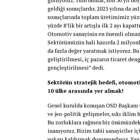
görüyoruz. Tüm bunlar, son 50 yıl bo
geldiği sonuçlardır. 2023 yılına da as
sonuçlarında toplam üretimimiz yüzde
yüzde 8’lik bir artışla ilk 2 ayı kapatt
Otomotiv sanayinin en önemli olmaz
Sektörümüzün hali hazırda 2 milyonlu
da fazla değer yaratmak istiyoruz. Bu
geliştirilmesi, iç pazarın ticaret de
gençleştirilmesi” dedi.
Sektörün stratejik hedefi, otomoti
10 ülke arasında yer almak!
Genel kurulda konuşan OSD Başkanı 
ve jeo-politik gelişmeler, sıkı iklim 
Bu zorluklara rağmen biz önümüzdek
inanıyoruz. Bizim tabii sanayiciler i
yukarı kaldırmak durumundayız. Yani