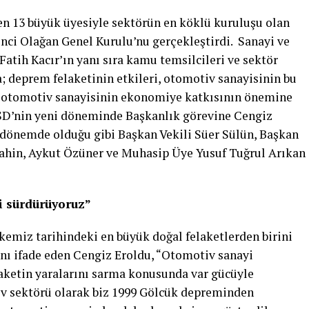
en 13 büyük üyesiyle sektörün en köklü kuruluşu olan
nci Olağan Genel Kurulu’nu gerçekleştirdi. Sanayi ve
tih Kacır’ın yanı sıra kamu temsilcileri ve sektör
; deprem felaketinin etkileri, otomotiv sanayisinin bu
e otomotiv sanayisinin ekonomiye katkısının önemine
 OSD’nin yeni döneminde Başkanlık görevine Cengiz
i dönemde olduğu gibi Başkan Vekili Süer Sülün, Başkan
ahin, Aykut Özüner ve Muhasip Üye Yusuf Tuğrul Arıkan
i sürdürüyoruz”
emiz tarihindeki en büyük doğal felaketlerden birini
nı ifade eden Cengiz Eroldu, “Otomotiv sanayi
aketin yaralarını sarma konusunda var gücüyle
v sektörü olarak biz 1999 Gölcük depreminden