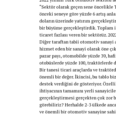
“Sektör olarak geçen sene öncelikle T
önceki seneye göre yüzde 6 artış anla
doların üzerinde yatırım gerçekleştir
bir büyüme gerçekleştirdik. Toplam ih
ticaret fazlası veren bir sektörüz. 2022
Diğer taraftan tabii otomotiv sanay
hizmet eden bir sanayi olarak öne çık
pazar payı, otomobilde yüzde 39, hafi
otobüslerde yüzde 100, traktörlerde d
Bir tanesi ticari araçlarda ve traktör
önemli bir değer. İkincisi, bu tablo 
destek verdiğini de gösteriyor. Özelli
ihtiyacının tamamını yerli sanayiciler
gerçekleştirmesi gerçekten çok zor bi
görebiliriz? Herhalde 2-3 ülkede anca
ve önemli bir otomotiv sanayine sah