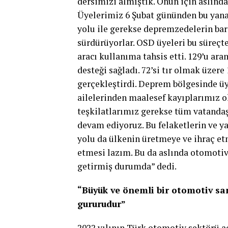
dersimizi almıştık. Onun için aslında
Üyelerimiz 6 Şubat gününden bu yana
yolu ile gerekse depremzedelerin barı
sürdürüyorlar. OSD üyeleri bu süreçte
aracı kullanıma tahsis etti. 129’u a
desteği sağladı. 72’si tır olmak üzer
gerçekleştirdi. Deprem bölgesinde ü
ailelerinden maalesef kayıplarımız old
teşkilatlarımız gerekse tüm vatanda
devam ediyoruz. Bu felaketlerin ve 
yolu da ülkenin üretmeye ve ihraç e
etmesi lazım. Bu da aslında otomoti
getirmiş durumda” dedi.
“Büyük ve önemli bir otomotiv sa
gururudur”
2022 yılının Türk otomotiv sektörü a