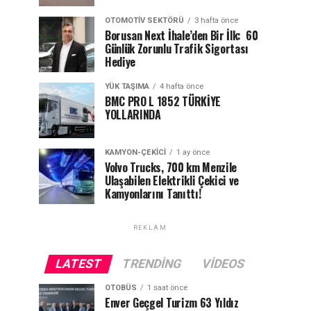
OTOMOTIV SEKTÖRÜ
3 hafta önce
Borusan Next İhale’den Bir İlk: 60
Günlük Zorunlu Trafik Sigortası
Hediye
YÜK TAŞIMA
4 hafta önce
BMC PRO L 1852 TÜRKİYE
YOLLARINDA
KAMYON-ÇEKICI
1 ay önce
Volvo Trucks, 700 km Menzile
Ulaşabilen Elektrikli Çekici ve
Kamyonlarını Tanıttı!
REKLAM
LATEST
TRENDING
VIDEOS
OTOBÜS
1 saat önce
Enver Geçgel Turizm 63 Yıldız