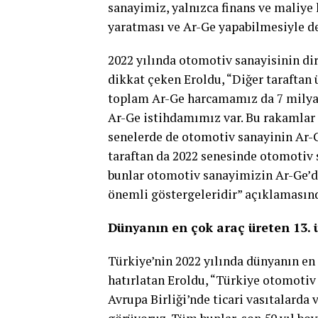
sanayimiz, yalnızca finans ve maliy
yaratması ve Ar-Ge yapabilmesiyle de
2022 yılında otomotiv sanayisinin di
dikkat çeken Eroldu, “Diğer taraftan 
toplam Ar-Ge harcamamız da 7 milyar 
Ar-Ge istihdamımız var. Bu rakamla
senelerde de otomotiv sanayinin Ar-G
taraftan da 2022 senesinde otomotiv 
bunlar otomotiv sanayimizin Ar-Ge’de 
önemli göstergeleridir” açıklamasın
Dünyanın en çok araç üreten 13. ü
Türkiye’nin 2022 yılında dünyanın e
hatırlatan Eroldu, “Türkiye otomotiv
Avrupa Birliği’nde ticari vasıtalarda