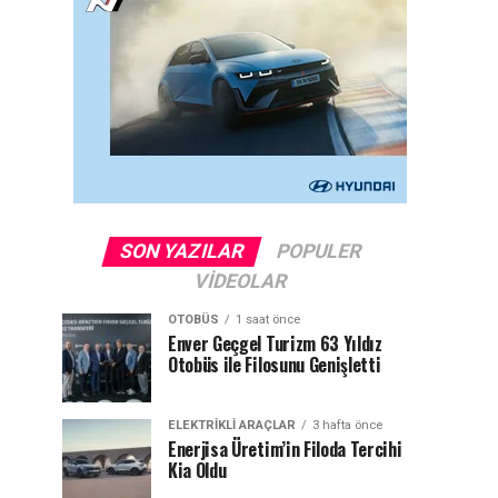
SON YAZILAR
POPULER
VIDEOLAR
OTOBÜS
1 saat önce
Enver Geçgel Turizm 63 Yıldız
Otobüs ile Filosunu Genişletti
ELEKTRIKLI ARAÇLAR
3 hafta önce
Enerjisa Üretim’in Filoda Tercihi
Kia Oldu