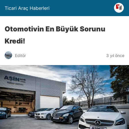
Ticari Araç Haberleri
Otomotivin En Büyük Sorunu
Kredi!
Editör
3 yıl önce