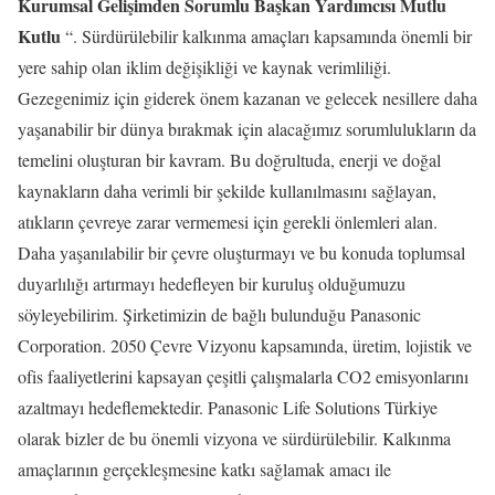
Kurumsal Gelişimden Sorumlu Başkan Yardımcısı Mutlu
Kutlu
“. Sürdürülebilir kalkınma amaçları kapsamında önemli bir
yere sahip olan iklim değişikliği ve kaynak verimliliği.
Gezegenimiz için giderek önem kazanan ve gelecek nesillere daha
yaşanabilir bir dünya bırakmak için alacağımız sorumlulukların da
temelini oluşturan bir kavram. Bu doğrultuda, enerji ve doğal
kaynakların daha verimli bir şekilde kullanılmasını sağlayan,
atıkların çevreye zarar vermemesi için gerekli önlemleri alan.
Daha yaşanılabilir bir çevre oluşturmayı ve bu konuda toplumsal
duyarlılığı artırmayı hedefleyen bir kuruluş olduğumuzu
söyleyebilirim. Şirketimizin de bağlı bulunduğu Panasonic
Corporation. 2050 Çevre Vizyonu kapsamında, üretim, lojistik ve
ofis faaliyetlerini kapsayan çeşitli çalışmalarla CO2 emisyonlarını
azaltmayı hedeflemektedir. Panasonic Life Solutions Türkiye
olarak bizler de bu önemli vizyona ve sürdürülebilir. Kalkınma
amaçlarının gerçekleşmesine katkı sağlamak amacı ile