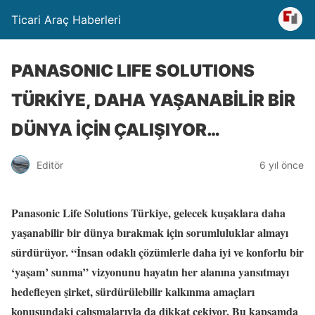
Ticari Araç Haberleri
PANASONIC LIFE SOLUTIONS
TÜRKİYE, DAHA YAŞANABİLİR BİR
DÜNYA İÇİN ÇALIŞIYOR…
Editör
6 yıl önce
Panasonic Life Solutions Türkiye, gelecek kuşaklara daha
yaşanabilir bir dünya bırakmak için sorumluluklar almayı
sürdürüyor. “İnsan odaklı çözümlerle daha iyi ve konforlu bir
‘yaşam’ sunma” vizyonunu hayatın her alanına yansıtmayı
hedefleyen şirket, sürdürülebilir kalkınma amaçları
konusundaki çalışmalarıyla da dikkat çekiyor. Bu kapsamda