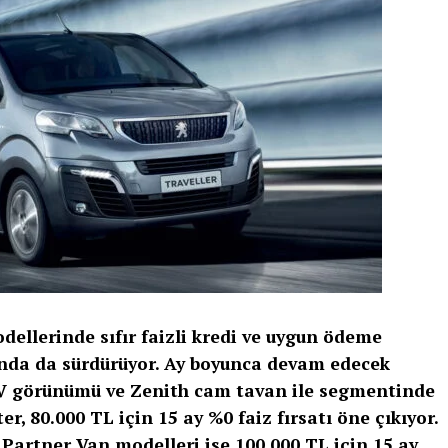
ellerinde sıfır faizli kredi ve uygun ödeme
da da sürdürüyor. Ay boyunca devam edecek
 görünümü ve Zenith cam tavan ile segmentinde
r, 80.000 TL için 15 ay %0 faiz fırsatı öne çıkıyor.
e Partner Van modelleri ise 100.000 TL için 15 ay