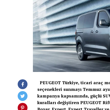
PEUGEOT Türkiye, ticari araç mod
seçenekleri sunmayı Temmuz ayın
kampanya kapsamında, güçlü SUV
kuralları değiştiren PEUGEOT Rifte
Boxer, Expert, Expert Traveller v