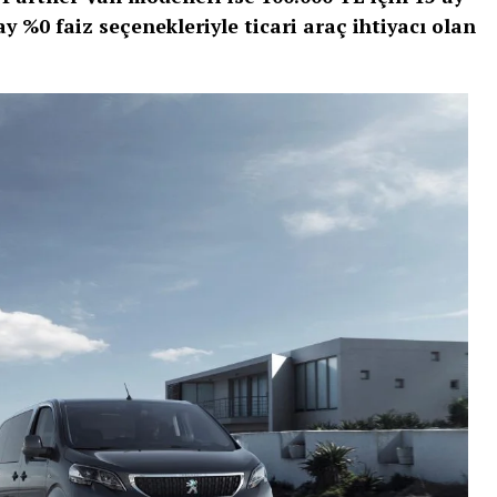
ay %0 faiz seçenekleriyle ticari araç ihtiyacı olan