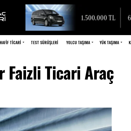
HAFIF TICARI
TEST SÜRÜŞLERI
YOLCU TAŞIMA
YÜK TAŞIMA
K
 Faizli Ticari Araç