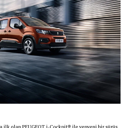
a ilk olan PEUGEOT i-Cockpit® ile yepyeni bir sürüş