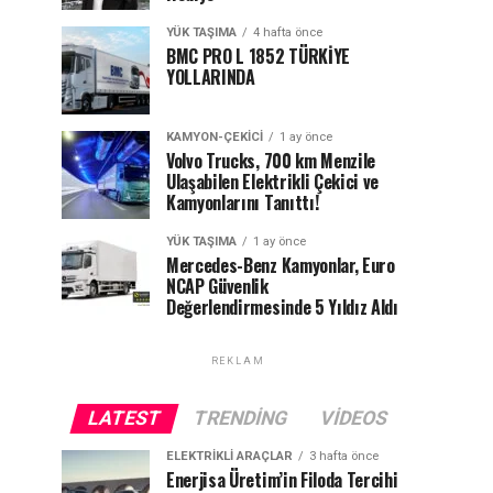
YÜK TAŞIMA
4 hafta önce
BMC PRO L 1852 TÜRKİYE
YOLLARINDA
KAMYON-ÇEKICI
1 ay önce
Volvo Trucks, 700 km Menzile
Ulaşabilen Elektrikli Çekici ve
Kamyonlarını Tanıttı!
YÜK TAŞIMA
1 ay önce
Mercedes-Benz Kamyonlar, Euro
NCAP Güvenlik
Değerlendirmesinde 5 Yıldız Aldı
REKLAM
LATEST
TRENDING
VIDEOS
ELEKTRIKLI ARAÇLAR
3 hafta önce
Enerjisa Üretim’in Filoda Tercihi