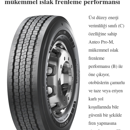
mükemmel ıslak frenleme performansı
Üst düzey enerji
verimliliği sınıfı (C)
özelliğine sahip
Anteo Pro-M,
mükemmel ıslak
frenleme
performansı (B) ile
öne çıkıyor,
otobüslerin çamurlu
ve taze veya eriyen
karlı yol
koşullarında bile
güvenli bir şekilde
fren yapmasına