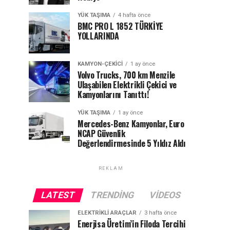
YÜK TAŞIMA
4 hafta önce
BMC PRO L 1852 TÜRKİYE
YOLLARINDA
KAMYON-ÇEKICI
1 ay önce
Volvo Trucks, 700 km Menzile
Ulaşabilen Elektrikli Çekici ve
Kamyonlarını Tanıttı!
YÜK TAŞIMA
1 ay önce
Mercedes-Benz Kamyonlar, Euro
NCAP Güvenlik
Değerlendirmesinde 5 Yıldız Aldı
REKLAM
LATEST
TRENDING
VIDEOS
ELEKTRIKLI ARAÇLAR
3 hafta önce
Enerjisa Üretim’in Filoda Tercihi