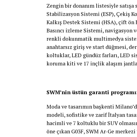
Zengin bir donanım listesiyle satışa
Stabilizasyon Sistemi (ESP), Çekiş K
Kalkış Destek Sistemi (HSA), çift ön 
Basıncı izleme Sistemi, navigasyon ve
renkli dokunmatik multimedya sistemi
anahtarsız giriş ve start düğmesi, der
koltuklar, LED gündüz farları, LED sis
koruma kiti ve 17 inçlik alaşım jantla
SWM’nin üstün garanti programı: 
Moda ve tasarımın başkenti Milano’
modeli, sofistike ve zarif İtalyan ta
hacimli ve 7 koltuklu bir SUV olmasın
öne çıkan G03F, SWM Ar-Ge merkezi ve 