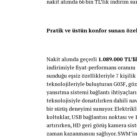
nakit alımda 66 bin TL’lik indirim su
Pratik ve üstün konfor sunan özel
Nakit alımda geçerli
1.089.000 TL
’l
indirimiyle fiyat-performans oranını
sunduğu eşsiz özellikleriyle 7 kişili
teknolojileriyle buluşturan G03F, gö
yansıtma sistemi bağlantı ihtiyaçları
teknolojisiyle donatılırken dahili na
bir sürüş deneyimi sunuyor. Elektrikli 
koltuklar, USB bağlantısı noktası ve
artırırken, HD geri görüş kamera sis
zaman kazanmasını sağlıyor. SWM’in z