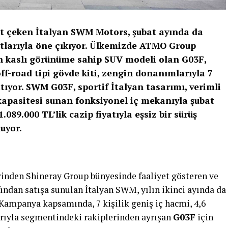
kat çeken İtalyan SWM Motors, şubat ayında da
atlarıyla öne çıkıyor. Ülkemizde ATMO Group
n kaslı görünüme sahip SUV modeli olan G03F,
off-road tipi gövde kiti, zengin donanımlarıyla 7
tıyor. SWM G03F, sportif İtalyan tasarımı, verimli
kapasitesi sunan fonksiyonel iç mekanıyla şubat
1.089.000 TL
’lik cazip fiyatıyla eşsiz bir sürüş
uyor.
rinden Shineray Group bünyesinde faaliyet gösteren ve
dan satışa sunulan İtalyan SWM, yılın ikinci ayında da
. Kampanya kapsamında, 7 kişilik geniş iç hacmi, 4,6
rıyla segmentindeki rakiplerinden ayrışan
G03F
için