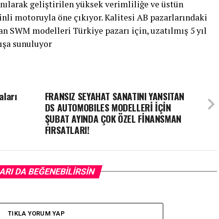
ılarak geliştirilen yüksek verimliliğe ve üstün
nli motoruyla öne çıkıyor. Kalitesi AB pazarlarındaki
an SWM modelleri Türkiye pazarı için, uzatılmış 5 yıl
tışa sunuluyor
aları
FRANSIZ SEYAHAT SANATINI YANSITAN
DS AUTOMOBILES MODELLERİ İÇİN
ŞUBAT AYINDA ÇOK ÖZEL FİNANSMAN
FIRSATLARI!
ARI DA BEĞENEBILIRSIN
TIKLA YORUM YAP