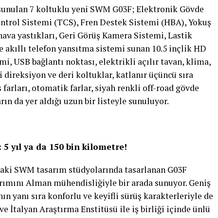
 sunulan 7 koltuklu yeni SWM G03F; Elektronik Gövde
ontrol Sistemi (TCS), Fren Destek Sistemi (HBA), Yokuş
hava yastıkları, Geri Görüş Kamera Sistemi, Lastik
 akıllı telefon yansıtma sistemi sunan 10.5 inçlik HD
, USB bağlantı noktası, elektrikli açılır tavan, klima,
i direksiyon ve deri koltuklar, katlanır üçüncü sıra
 farları, otomatik farlar, siyah renkli off-road gövde
rın da yer aldığı uzun bir listeyle sunuluyor.
5 yıl ya da 150 bin kilometre!
daki SWM tasarım stüdyolarında tasarlanan G03F
sarımını Alman mühendisliğiyle bir arada sunuyor. Geniş
ın yanı sıra konforlu ve keyifli sürüş karakterleriyle de
İtalyan Araştırma Enstitüsü ile iş birliği içinde ünlü