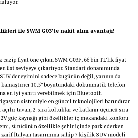
nuluyor.
likleri ile SWM G03’te nakit alım avantajı!
ik
cazip fiyat öne çıkan SWM G03F, 66 bin TL’lik fiyat
 en üst seviyeye çıkartıyor. Standart donanımında
k SUV deneyimini sadece bugünün değil, yarının da
z kamaştırıcı 10,5” boyutundaki dokunmatik telefon
na en iyi yanıtı verebilmek için Bluetooth
vigasyon sistemiyle en güncel teknolojileri barındıran
açılır tavan, 2. sıra koltuklar ve katlanır üçüncü sıra
 12V güç kaynağı gibi özellikler iç mekandaki konforu
temi, sürücünün özellikle şehir içinde park ederken
arif İtalyan tasarımına sahip 7 kişilik SUV modeli