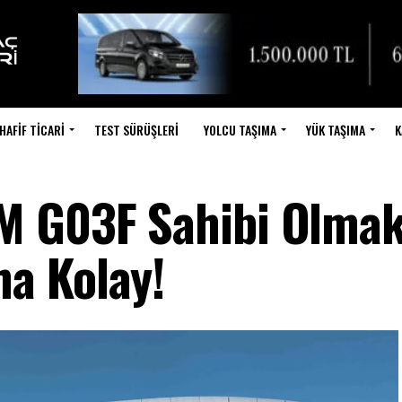
HAFIF TICARI
TEST SÜRÜŞLERI
YOLCU TAŞIMA
YÜK TAŞIMA
K
M G03F Sahibi Olma
a Kolay!