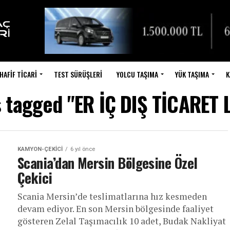
HAFIF TICARI
TEST SÜRÜŞLERI
YOLCU TAŞIMA
YÜK TAŞIMA
K
s tagged "ER İÇ DIŞ TİCARET 
KAMYON-ÇEKICI
6 yıl önce
Scania’dan Mersin Bölgesine Özel
Çekici
Scania Mersin’de teslimatlarına hız kesmeden
devam ediyor. En son Mersin bölgesinde faaliyet
gösteren Zelal Taşımacılık 10 adet, Budak Nakliyat