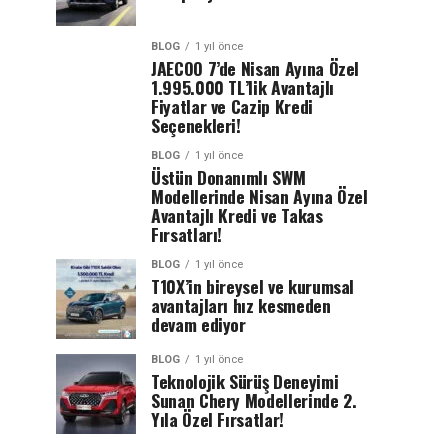
BLOG
1 yıl önce
JAECOO 7’de Nisan Ayına Özel
1.995.000 TL’lik Avantajlı
Fiyatlar ve Cazip Kredi
Seçenekleri!
BLOG
1 yıl önce
Üstün Donanımlı SWM
Modellerinde Nisan Ayına Özel
Avantajlı Kredi ve Takas
Fırsatları!
BLOG
1 yıl önce
T10X’in bireysel ve kurumsal
avantajları hız kesmeden
devam ediyor
BLOG
1 yıl önce
Teknolojik Sürüş Deneyimi
Sunan Chery Modellerinde 2.
Yıla Özel Fırsatlar!