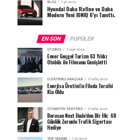
BLOG
1 yıl önce
Hyundai Daha Rafine ve Daha
Modern Yeni IONIQ 6’yı Tanıttı.
EN SON
POPÜLER
OTOBÜS
3 saat önce
Enver Geçgel Turizm 63 Yıldız
Otobüs ile Filosunu Genişletti
ELEKTRIKLI ARAÇLAR
3 hafta önce
Enerjisa Üretim’in Filoda Tercihi
Kia Oldu
OTOMOTIV SEKTÖRÜ
3 hafta önce
Borusan Next İhale’den Bir İlk: 60
Günlük Zorunlu Trafik Sigortası
Hediye
YÜK TAŞIMA
1 ay önce