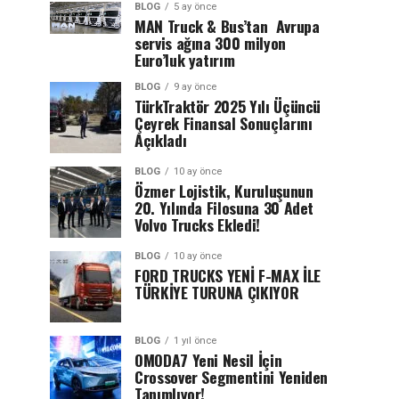
BLOG
5 ay önce
MAN Truck & Bus’tan Avrupa
servis ağına 300 milyon
Euro’luk yatırım
BLOG
9 ay önce
TürkTraktör 2025 Yılı Üçüncü
Çeyrek Finansal Sonuçlarını
Açıkladı
BLOG
10 ay önce
Özmer Lojistik, Kuruluşunun
20. Yılında Filosuna 30 Adet
Volvo Trucks Ekledi!
BLOG
10 ay önce
FORD TRUCKS YENİ F-MAX İLE
TÜRKİYE TURUNA ÇIKIYOR
BLOG
1 yıl önce
OMODA7 Yeni Nesil İçin
Crossover Segmentini Yeniden
Tanımlıyor!