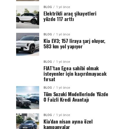
BLOG
1 yıl önce
Elektrikli araç şikayetleri
yüzde 117 arttı
BLOG
1 yıl önce
Kia EV3; 157 liraya şarj oluyor,
583 km yol yapıyor
BLOG
1 yıl önce
FIAT’tan Egea sahibi olmak
isteyenler için kaçırılmayacak
fırsat
BLOG
1 yıl önce
Tüm Suzuki Modellerinde Yüzde
0 Faizli Kredi Avantajı
BLOG
1 yıl önce
Kia’dan nisan ayına özel
kampanyalar