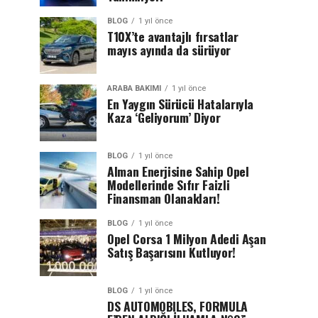
BLOG
1 yıl önce
T10X’te avantajlı fırsatlar
mayıs ayında da sürüyor
ARABA BAKIMI
1 yıl önce
En Yaygın Sürücü Hatalarıyla
Kaza ‘Geliyorum’ Diyor
BLOG
1 yıl önce
Alman Enerjisine Sahip Opel
Modellerinde Sıfır Faizli
Finansman Olanakları!
BLOG
1 yıl önce
Opel Corsa 1 Milyon Adedi Aşan
Satış Başarısını Kutluyor!
BLOG
1 yıl önce
DS AUTOMOBILES, FORMULA