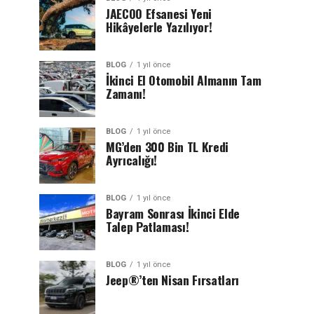
JAECOO Efsanesi Yeni
Hikâyelerle Yazılıyor!
BLOG
1 yıl önce
İkinci El Otomobil Almanın Tam
Zamanı!
BLOG
1 yıl önce
MG’den 300 Bin TL Kredi
Ayrıcalığı!
BLOG
1 yıl önce
Bayram Sonrası İkinci Elde
Talep Patlaması!
BLOG
1 yıl önce
Jeep®’ten Nisan Fırsatları