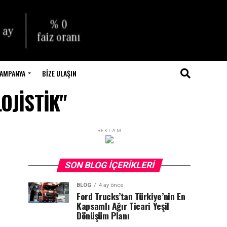
AMPANYA
BIZE ULAŞIN
LOJİSTİK"
REKLAM
SON BLOG İÇERIKLERI
BLOG
4 ay önce
Ford Trucks’tan Türkiye’nin En
Kapsamlı Ağır Ticari Yeşil
Dönüşüm Planı