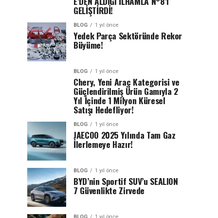
E’DEN ALDIĞI İLHAMLA N°8’i
GELİŞTİRDİ!
BLOG
1 yıl önce
Yedek Parça Sektöründe Rekor
Büyüme!
BLOG
1 yıl önce
Chery, Yeni Araç Kategorisi ve
Güçlendirilmiş Ürün Gamıyla 2
Yıl İçinde 1 Milyon Küresel
Satışı Hedefliyor!
BLOG
1 yıl önce
JAECOO 2025 Yılında Tam Gaz
İlerlemeye Hazır!
BLOG
1 yıl önce
BYD’nin Sportif SUV’u SEALION
7 Güvenlikte Zirvede
BLOG
1 yıl önce