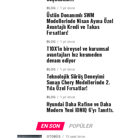
BLOG
1 yıl önce
Üstün Donanımlı SWM
Modellerinde Nisan Ayına Özel
Avantajlı Kredi ve Takas
Fırsatları!
BLOG
1 yıl önce
T10X’in bireysel ve kurumsal
avantajları hız kesmeden
devam ediyor
BLOG
1 yıl önce
Teknolojik Sürüş Deneyimi
Sunan Chery Modellerinde 2.
Yıla Özel Fırsatlar!
BLOG
1 yıl önce
Hyundai Daha Rafine ve Daha
Modern Yeni IONIQ 6’yı Tanıttı.
EN SON
POPÜLER
OTOBÜS
15 saat önce