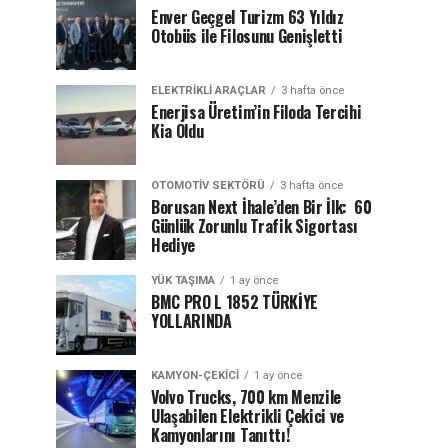
Enver Geçgel Turizm 63 Yıldız
Otobüs ile Filosunu Genişletti
ELEKTRIKLI ARAÇLAR
3 hafta önce
Enerjisa Üretim’in Filoda Tercihi
Kia Oldu
OTOMOTIV SEKTÖRÜ
3 hafta önce
Borusan Next İhale’den Bir İlk: 60
Günlük Zorunlu Trafik Sigortası
Hediye
YÜK TAŞIMA
1 ay önce
BMC PRO L 1852 TÜRKİYE
YOLLARINDA
KAMYON-ÇEKICI
1 ay önce
Volvo Trucks, 700 km Menzile
Ulaşabilen Elektrikli Çekici ve
Kamyonlarını Tanıttı!