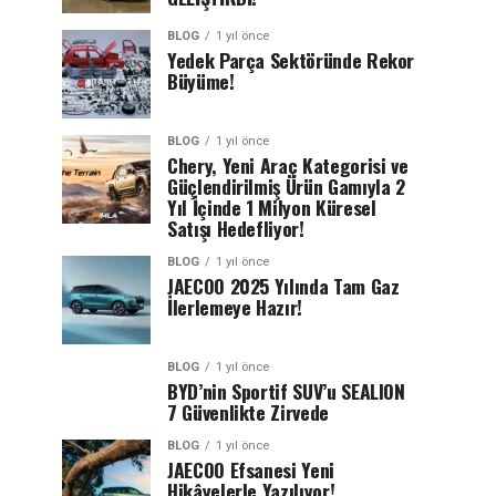
BLOG
1 yıl önce
Yedek Parça Sektöründe Rekor
Büyüme!
BLOG
1 yıl önce
Chery, Yeni Araç Kategorisi ve
Güçlendirilmiş Ürün Gamıyla 2
Yıl İçinde 1 Milyon Küresel
Satışı Hedefliyor!
BLOG
1 yıl önce
JAECOO 2025 Yılında Tam Gaz
İlerlemeye Hazır!
BLOG
1 yıl önce
BYD’nin Sportif SUV’u SEALION
7 Güvenlikte Zirvede
BLOG
1 yıl önce
JAECOO Efsanesi Yeni
Hikâyelerle Yazılıyor!