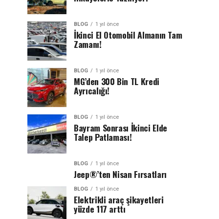
BLOG
1 yıl önce
İkinci El Otomobil Almanın Tam
Zamanı!
BLOG
1 yıl önce
MG’den 300 Bin TL Kredi
Ayrıcalığı!
BLOG
1 yıl önce
Bayram Sonrası İkinci Elde
Talep Patlaması!
BLOG
1 yıl önce
Jeep®’ten Nisan Fırsatları
BLOG
1 yıl önce
Elektrikli araç şikayetleri
yüzde 117 arttı