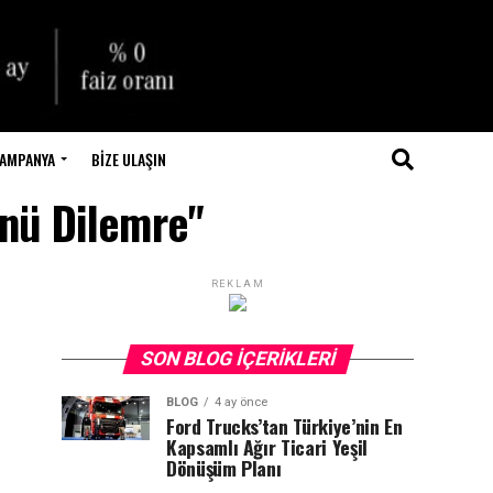
AMPANYA
BIZE ULAŞIN
nü Dilemre"
REKLAM
SON BLOG İÇERIKLERI
BLOG
4 ay önce
Ford Trucks’tan Türkiye’nin En
Kapsamlı Ağır Ticari Yeşil
Dönüşüm Planı