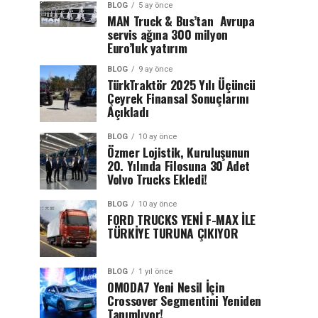
BLOG
5 ay önce
MAN Truck & Bus’tan Avrupa
servis ağına 300 milyon
Euro’luk yatırım
BLOG
9 ay önce
TürkTraktör 2025 Yılı Üçüncü
Çeyrek Finansal Sonuçlarını
Açıkladı
BLOG
10 ay önce
Özmer Lojistik, Kuruluşunun
20. Yılında Filosuna 30 Adet
Volvo Trucks Ekledi!
BLOG
10 ay önce
FORD TRUCKS YENİ F-MAX İLE
TÜRKİYE TURUNA ÇIKIYOR
BLOG
1 yıl önce
OMODA7 Yeni Nesil İçin
Crossover Segmentini Yeniden
Tanımlıyor!