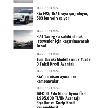
BLOG
1 yıl önce
Kia EV3; 157 liraya şarj oluyor,
583 km yol yapıyor
BLOG
1 yıl önce
FIAT’tan Egea sahibi olmak
isteyenler için kaçırılmayacak
fırsat
BLOG
1 yıl önce
Tüm Suzuki Modellerinde Yüzde
0 Faizli Kredi Avantajı
BLOG
1 yıl önce
Kia’dan nisan ayına özel
kampanyalar
BLOG
1 yıl önce
JAECOO 7’de Nisan Ayına Özel
1.995.000 TL’lik Avantajlı
Fiyatlar ve Cazip Kredi
Seçenekleri!