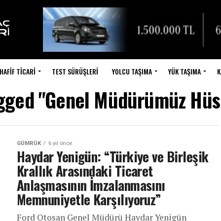
HAFIF TICARI
TEST SÜRÜŞLERI
YOLCU TAŞIMA
YÜK TAŞIMA
K
tagged "Genel Müdürümüz Hüs
GÜMRÜK
6 yıl önce
Haydar Yenigün: “Türkiye ve Birleşik
Krallık Arasındaki Ticaret
Anlaşmasının İmzalanmasını
Memnuniyetle Karşılıyoruz”
Ford Otosan Genel Müdürü Haydar Yenigün