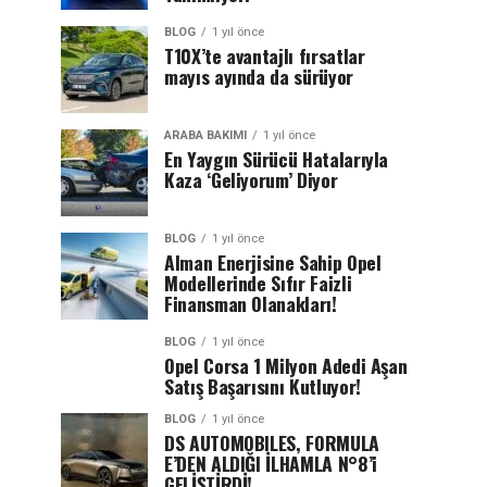
BLOG
1 yıl önce
T10X’te avantajlı fırsatlar
mayıs ayında da sürüyor
ARABA BAKIMI
1 yıl önce
En Yaygın Sürücü Hatalarıyla
Kaza ‘Geliyorum’ Diyor
BLOG
1 yıl önce
Alman Enerjisine Sahip Opel
Modellerinde Sıfır Faizli
Finansman Olanakları!
BLOG
1 yıl önce
Opel Corsa 1 Milyon Adedi Aşan
Satış Başarısını Kutluyor!
BLOG
1 yıl önce
DS AUTOMOBILES, FORMULA
E’DEN ALDIĞI İLHAMLA N°8’i
GELİŞTİRDİ!