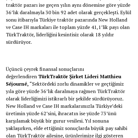
traktör pazarı ise geçen yılın aynı dönemine göre yüzde
36’lık daralmayla 30 bin 92 adet olarak gerçekleşti. Eylül
sonu itibarıyla Türkiye traktör pazarında New Holland
ve Case IH markaları ile toplam yüzde 41,1’lik payı olan
TürkTraktör, liderliğini kesintisiz olarak 18 yıldır
sürdürüyor.
Üçüncü çeyrek finansal sonuçlarını
değerlendiren
TürkTraktör Şirket Lideri Matthieu
Séjourné,
“Sektördeki zorlu dinamikler ve geçtiğimiz
yıla göre yüzde 36’lık daralmaya rağmen TürkTraktör
olarak liderliğimizi istikrarlı bir şekilde sürdürüyoruz.
New Holland ve Case IH markalarımızla Türkiye’deki
üretimin yüzde 62’sini, ihracatın ise yüzde 73’ünü
karşılamak büyük bir gurur vesilesi. Yıl sonuna
yaklaşırken, elde ettiğimiz sonuçlarda büyük pay sahibi
olan TürkTraktör ailesine, ürünlerimize ilgi gösteren