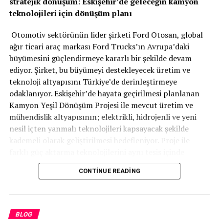
stratejik dönüşüm: Eskişehir’de geleceğin kamyon
teknolojileri için dönüşüm planı
Otomotiv sektörünün lider şirketi Ford Otosan, global
ağır ticari araç markası Ford Trucks’ın Avrupa’daki
büyümesini güçlendirmeye kararlı bir şekilde devam
ediyor. Şirket, bu büyümeyi destekleyecek üretim ve
teknoloji altyapısını Türkiye’de derinleştirmeye
odaklanıyor. Eskişehir’de hayata geçirilmesi planlanan
Kamyon Yeşil Dönüşüm Projesi ile mevcut üretim ve
mühendislik altyapısının; elektrikli, hidrojenli ve yeni
nesil içten yanmalı teknolojileri kapsayacak şekilde
kademeli olarak geliştirilmesi hedefleniyor. Proje ile
farklı güç aktarma teknolojilerini aynı tesis içinde
geliştirebilen ve üretebilen esnek ve güçlü bir yapı
CONTINUE READING
oluşturulması amaçlanıyor.
Ford Otosan, bugün Türkiye’de ağır ticari araçlar için
hem motor hem şanzıman geliştiren ve üreten tek
BLOG