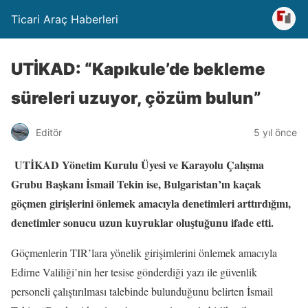
Ticari Araç Haberleri
UTİKAD: “Kapıkule’de bekleme
süreleri uzuyor, çözüm bulun”
Editör
5 yıl önce
UTİKAD Yönetim Kurulu Üyesi ve Karayolu Çalışma
Grubu Başkanı İsmail Tekin ise, Bulgaristan’ın kaçak
göçmen girişlerini önlemek amacıyla denetimleri arttırdığını,
denetimler sonucu uzun kuyruklar oluştuğunu ifade etti.
Göçmenlerin TIR’lara yönelik girişimlerini önlemek amacıyla
Edirne Valiliği’nin her tesise gönderdiği yazı ile güvenlik
personeli çalıştırılması talebinde bulunduğunu belirten İsmail