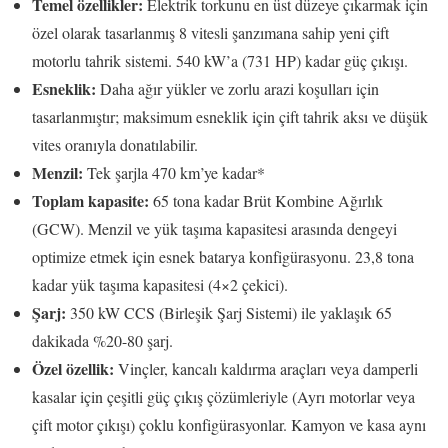
Temel özellikler:
Elektrik torkunu en üst düzeye çıkarmak için
özel olarak tasarlanmış 8 vitesli şanzımana sahip yeni çift
motorlu tahrik sistemi. 540 kW’a (731 HP) kadar güç çıkışı.
Esneklik:
Daha ağır yükler ve zorlu arazi koşulları için
tasarlanmıştır; maksimum esneklik için çift tahrik aksı ve düşük
vites oranıyla donatılabilir.
Menzil:
Tek şarjla 470 km’ye kadar*
Toplam kapasite:
65 tona kadar Brüt Kombine Ağırlık
(GCW). Menzil ve yük taşıma kapasitesi arasında dengeyi
optimize etmek için esnek batarya konfigürasyonu. 23,8 tona
kadar yük taşıma kapasitesi (4×2 çekici).
Şarj:
350 kW CCS (Birleşik Şarj Sistemi) ile yaklaşık 65
dakikada %20-80 şarj.
Özel özellik:
Vinçler, kancalı kaldırma araçları veya damperli
kasalar için çeşitli güç çıkış çözümleriyle (Ayrı motorlar veya
çift motor çıkışı) çoklu konfigürasyonlar. Kamyon ve kasa aynı