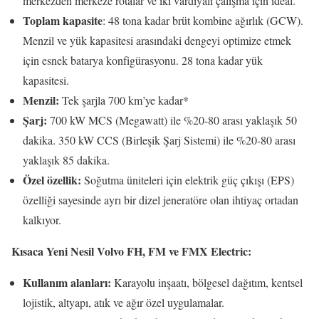
merkezden merkeze rotalar ve iki vardiyalı çalışma için ideal.
Toplam kapasite
: 48 tona kadar brüt kombine ağırlık (GCW).
Menzil ve yük kapasitesi arasındaki dengeyi optimize etmek
için esnek batarya konfigürasyonu. 28 tona kadar yük
kapasitesi.
Menzil:
Tek şarjla 700 km’ye kadar*
Şarj:
700 kW MCS (Megawatt) ile %20-80 arası yaklaşık 50
dakika. 350 kW CCS (Birleşik Şarj Sistemi) ile %20-80 arası
yaklaşık 85 dakika.
Özel özellik:
Soğutma üniteleri için elektrik güç çıkışı (EPS)
özelliği sayesinde ayrı bir dizel jeneratöre olan ihtiyaç ortadan
kalkıyor.
Kısaca Yeni Nesil Volvo FH, FM ve FMX Electric:
Kullanım alanları:
Karayolu inşaatı, bölgesel dağıtım, kentsel
lojistik, altyapı, atık ve ağır özel uygulamalar.