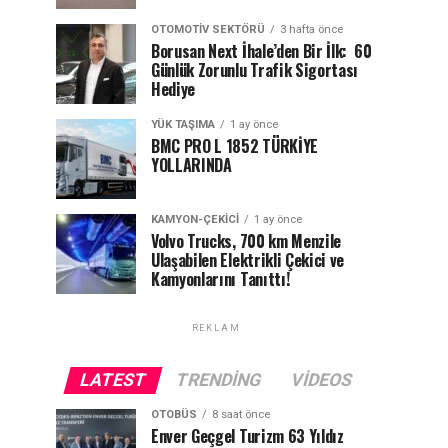
OTOMOTIV SEKTÖRÜ
3 hafta önce
Borusan Next İhale’den Bir İlk: 60
Günlük Zorunlu Trafik Sigortası
Hediye
YÜK TAŞIMA
1 ay önce
BMC PRO L 1852 TÜRKİYE
YOLLARINDA
KAMYON-ÇEKICI
1 ay önce
Volvo Trucks, 700 km Menzile
Ulaşabilen Elektrikli Çekici ve
Kamyonlarını Tanıttı!
REKLAM
LATEST
TRENDING
VIDEOS
OTOBÜS
8 saat önce
Enver Geçgel Turizm 63 Yıldız