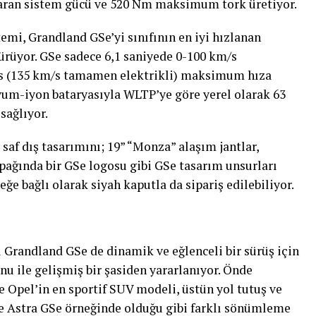
aran sistem gücü ve 520 Nm maksimum tork üretiyor.
temi, Grandland GSe’yi sınıfının en iyi hızlanan
türüyor. GSe sadece 6,1 saniyede 0-100 km/s
s (135 km/s tamamen elektrikli) maksimum hıza
tyum-iyon bataryasıyla WLTP’ye göre yerel olarak 63
sağlıyor.
 saf dış tasarımını; 19” “Monza” alaşım jantlar,
apağında bir GSe logosu gibi GSe tasarım unsurları
ğe bağlı olarak siyah kaputla da sipariş edilebiliyor.
 Grandland GSe de dinamik ve eğlenceli bir sürüş için
u ile gelişmiş bir şasiden yararlanıyor. Önde
 Opel’in en sportif SUV modeli, üstün yol tutuş ve
ne Astra GSe örneğinde olduğu gibi farklı sönümleme