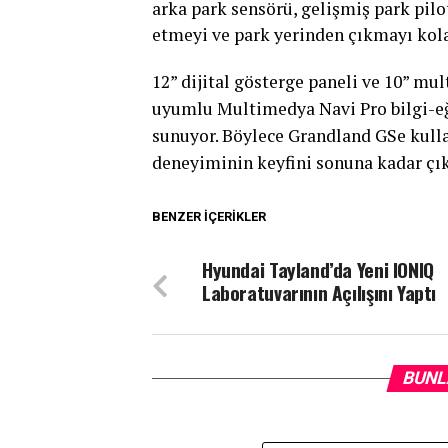
arka park sensörü, gelişmiş park pilo
etmeyi ve park yerinden çıkmayı kola
12” dijital gösterge paneli ve 10” m
uyumlu Multimedya Navi Pro bilgi-eğ
sunuyor. Böylece Grandland GSe kulla
deneyiminin keyfini sonuna kadar çık
BENZER İÇERIKLER
Hyundai Tayland’da Yeni IONIQ
Laboratuvarının Açılışını Yaptı
BUNL