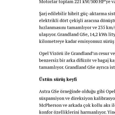
Motorlar toplam 221 kW/300 HP’ye v
Şarj edilebilir hibrit güç-aktarma sis
elektrikli dört çekişli aracına dönüş
hızlanmasını tamamlıyor ve 235 km/
ulaşıyor. Grandland GSe, 14,2 kWs li
kilometreye kadar emisyonsuz sürüş 
Opel Vizörü ile Grandland’ın cesur ve
benzersiz bir arka difüzör ve bagaj k
tamamlıyor. Grandland GSe ayrıca iste
Üstün sürüş keyfi
Astra GSe örneğinde olduğu gibi Opel
süspansiyon ve direksiyon kalibrasyon
McPherson ve arkada çok kollu aks ile
konfor özelliklerini harmanlıyor. Yi