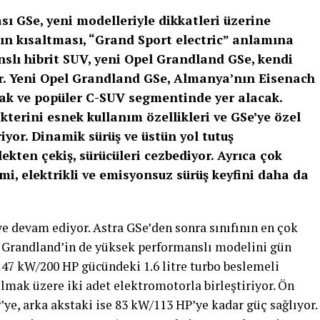
sı GSe, yeni modelleriyle dikkatleri üzerine
nın kısaltması, “Grand Sport electric” anlamına
nslı hibrit SUV, yeni Opel Grandland GSe, kendi
yor. Yeni Opel Grandland GSe, Almanya’nın Eisenach
ak ve popüler C-SUV segmentinde yer alacak.
kterini esnek kullanım özellikleri ve GSe’ye özel
riyor. Dinamik sürüş ve üstün yol tutuş
rlekten çekiş, sürücüleri cezbediyor. Ayrıca çok
mi, elektrikli ve emisyonsuz sürüş keyfini daha da
e devam ediyor. Astra GSe’den sonra sınıfının en çok
n Grandland’in de yüksek performanslı modelini gün
147 kW/200 HP gücündeki 1.6 litre turbo beslemeli
lmak üzere iki adet elektromotorla birleştiriyor. Ön
ye, arka akstaki ise 83 kW/113 HP’ye kadar güç sağlıyor.