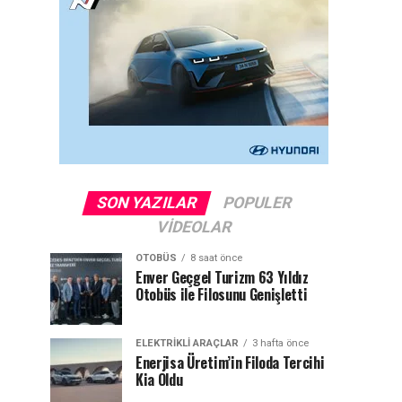
SON YAZILAR
POPULER
VIDEOLAR
OTOBÜS
8 saat önce
Enver Geçgel Turizm 63 Yıldız
Otobüs ile Filosunu Genişletti
ELEKTRIKLI ARAÇLAR
3 hafta önce
Enerjisa Üretim’in Filoda Tercihi
Kia Oldu