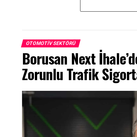
OTOMOTIV SEKTÖRÜ
Borusan Next İhale’d
Zorunlu Trafik Sigor