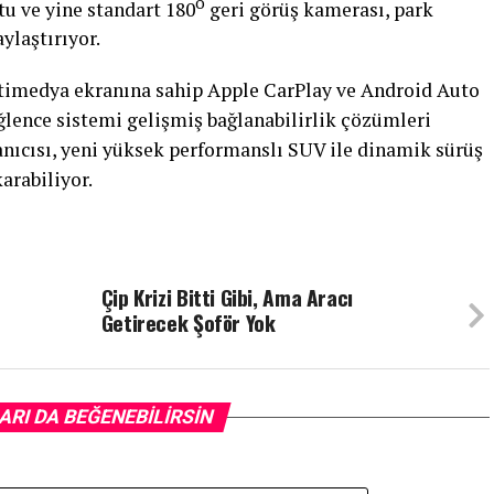
o
tu ve yine standart 180
geri görüş kamerası, park
ylaştırıyor.
ultimedya ekranına sahip Apple CarPlay ve Android Auto
lence sistemi gelişmiş bağlanabilirlik çözümleri
nıcısı, yeni yüksek performanslı SUV ile dinamik sürüş
arabiliyor.
Çip Krizi Bitti Gibi, Ama Aracı
Getirecek Şoför Yok
ARI DA BEĞENEBILIRSIN