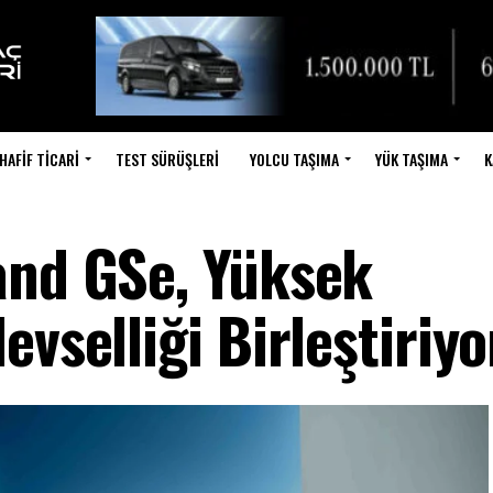
HAFIF TICARI
TEST SÜRÜŞLERI
YOLCU TAŞIMA
YÜK TAŞIMA
K
and GSe, Yüksek
evselliği Birleştiriyo