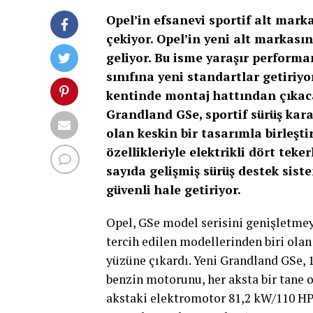
Opel’in efsanevi sportif alt marka
çekiyor. Opel’in yeni alt markası
geliyor. Bu isme yaraşır performa
sınıfına yeni standartlar getiri
kentinde montaj hattından çıkac
Grandland GSe, sportif sürüş kara
olan keskin bir tasarımla birleşti
özellikleriyle elektrikli dört teke
sayıda gelişmiş sürüş destek siste
güvenli hale getiriyor.
Opel, GSe model serisini genişletmey
tercih edilen modellerinden biri ola
yüzüne çıkardı. Yeni Grandland GSe, 
benzin motorunu, her aksta bir tane o
akstaki elektromotor 81,2 kW/110 HP’