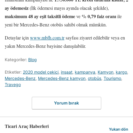
ay ödemesiz
(İlk ödemesi mayıs ayında olacak şekilde),
maksimum 48 ay eşit taksitli ödeme
% 0,79 faiz oranı
ve
ile
yeni bir Mercedes-Benz otobüs sahibi olmak mümkün.
Detaylar için
www.mbfh.com.tr
sayfası ziyaret edilebilir veya en
yakın Mercedes-Benz bayisine danışılabilir.
Kategoriler:
Blog
Etiketler:
2020 model çekici
,
inşaat
,
kampanya
,
Kamyon
,
kargo
,
Mercedes-Benz
,
Mercedes-Benz kamyon
,
otobüs
,
Tourismo
,
Travego
Yorum bırak
Ticari Araç Haberleri
Yukarı dön