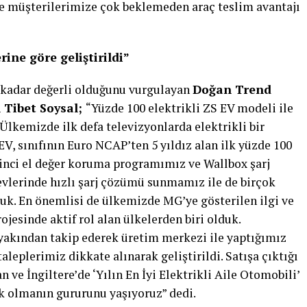
de müşterilerimize çok beklemeden araç teslim avantajı
rine göre geliştirildi”
 kadar değerli olduğunu vurgulayan
Doğan Trend
 Tibet Soysal;
“Yüzde 100 elektrikli ZS EV modeli ile
Ülkemizde ilk defa televizyonlarda elektrikli bir
V, sınıfının Euro NCAP’ten 5 yıldız alan ilk yüzde 100
kinci el değer koruma programımız ve Wallbox şarj
evlerinde hızlı şarj çözümü sunmamız ile de birçok
duk. En önemlisi de ülkemizde MG’ye gösterilen ilgi ve
ojesinde aktif rol alan ülkelerden biri olduk.
 yakından takip ederek üretim merkezi ile yaptığımız
leplerimiz dikkate alınarak geliştirildi. Satışa çıktığı
n ve İngiltere’de ‘Yılın En İyi Elektrikli Aile Otomobili’
ek olmanın gururunu yaşıyoruz” dedi.