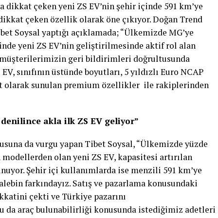
la dikkat çeken yeni ZS EV’nin şehir içinde 591 km’ye
dikkat çeken özellik olarak öne çıkıyor. Doğan Trend
bet Soysal yaptığı açıklamada; “Ülkemizde MG’ye
inde yeni ZS EV’nin geliştirilmesinde aktif rol alan
 müşterilerimizin geri bildirimleri doğrultusunda
ZS EV, sınıfının üstünde boyutları, 5 yıldızlı Euro NCAP
art olarak sunulan premium özellikler ile rakiplerinden
 denilince akla ilk ZS EV geliyor”
nusuna da vurgu yapan Tibet Soysal, “Ülkemizde yüzde
n modellerden olan yeni ZS EV, kapasitesi artırılan
nuyor. Şehir içi kullanımlarda ise menzili 591 km’ye
alebin farkındayız. Satış ve pazarlama konusundaki
kkatini çekti ve Türkiye pazarını
u da araç bulunabilirliği konusunda istediğimiz adetleri