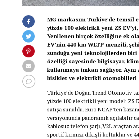
MG markasını Türkiye’de temsil e
yüzde 100 elektrikli yeni ZS EV’y
Yenilenen birçok özelliğine ek ol
EV’nin 440 km WLTP menzili, şehir
sunduğu yeni teknolojilerden biri
özelliği sayesinde bilgisayar, klima
kullanmaya imkan sağlıyor. Aynı z
bisiklet ve elektrikli otomobille
Türkiye’de Doğan Trend Otomotiv tar
yüzde 100 elektrikli yeni modeli ZS E
satışa sunuldu. Euro NCAP’ten kazandı
versiyonunda panoramik açılabilir ca
kablosuz telefon şarjı, V2L araçtan ar
sportif kırmızı dikişli koltuklar ve 