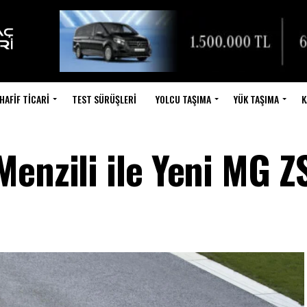
HAFIF TICARI
TEST SÜRÜŞLERI
YOLCU TAŞIMA
YÜK TAŞIMA
K
enzili ile Yeni MG Z