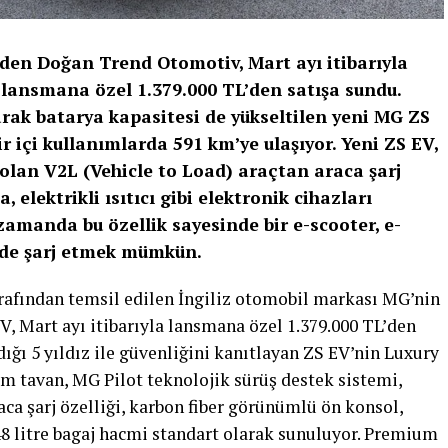
den Doğan Trend Otomotiv, Mart ayı itibarıyla
i, lansmana özel 1.379.000 TL’den satışa sundu.
arak batarya kapasitesi de yükseltilen yeni MG ZS
 içi kullanımlarda 591 km’ye ulaşıyor. Yeni ZS EV,
 olan V2L (Vehicle to Load) araçtan araca şarj
, elektrikli ısıtıcı gibi elektronik cihazları
amanda bu özellik sayesinde bir e-scooter, e-
ri de şarj etmek mümkün.
afından temsil edilen İngiliz otomobil markası MG’nin
V, Mart ayı itibarıyla lansmana özel 1.379.000 TL’den
ğı 5 yıldız ile güvenliğini kanıtlayan ZS EV’nin Luxury
m tavan, MG Pilot teknolojik sürüş destek sistemi,
aca şarj özelliği, karbon fiber görünümlü ön konsol,
448 litre bagaj hacmi standart olarak sunuluyor. Premium