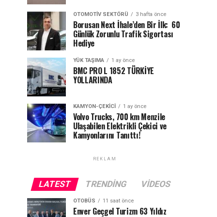
OTOMOTIV SEKTÖRÜ
3 hafta önce
Borusan Next İhale’den Bir İlk: 60
Günlük Zorunlu Trafik Sigortası
Hediye
YÜK TAŞIMA
1 ay önce
BMC PRO L 1852 TÜRKİYE
YOLLARINDA
KAMYON-ÇEKICI
1 ay önce
Volvo Trucks, 700 km Menzile
Ulaşabilen Elektrikli Çekici ve
Kamyonlarını Tanıttı!
REKLAM
LATEST
TRENDING
VIDEOS
OTOBÜS
11 saat önce
Enver Geçgel Turizm 63 Yıldız