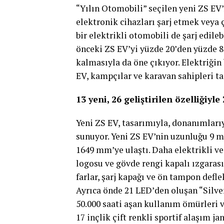
“Yılın Otomobili” seçilen yeni ZS EV’
elektronik cihazları şarj etmek veya
bir elektrikli otomobili de şarj edileb
önceki ZS EV’yi yüzde 20’den yüzde 8
kalmasıyla da öne çıkıyor. Elektriğin
EV, kampçılar ve karavan sahipleri ta
13 yeni, 26 geliştirilen özelliğiyle
Yeni ZS EV, tasarımıyla, donanımlarıy
sunuyor. Yeni ZS EV’nin uzunluğu 9 m
1649 mm’ye ulaştı. Daha elektrikli v
logosu ve gövde rengi kapalı ızgarası 
farlar, şarj kapağı ve ön tampon defle
Ayrıca önde 21 LED’den oluşan “Silver
50.000 saati aşan kullanım ömürleri v
17 inçlik çift renkli sportif alaşım j