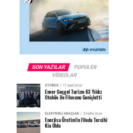
SON YAZILAR
POPULER
VIDEOLAR
OTOBÜS
11 saat önce
Enver Geçgel Turizm 63 Yıldız
Otobüs ile Filosunu Genişletti
ELEKTRIKLI ARAÇLAR
3 hafta önce
Enerjisa Üretim’in Filoda Tercihi
Kia Oldu