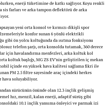
olurken, enerji tüketimine de katkı sağlıyor. Koyu renkli
 sis farları ve arka tampon deflektörü de arka
ıyor.
psayan yeni orta konsol ve kırmızı dikişli spor
zemeleriyle konfor sunan 6 yönlü elektrikli
ğu gibi ön yolcu koltuğunda da ısıtma fonksiyonu
losuz telefon şarjı, orta konsolda tutamak, 360 derece
ar için havalandırma menfezleri, arka koltuk kol
orta koltuk başlığı, MG ZS EV’nin geliştirilen iç mekan
obil içinde en yüksek hava kalitesi sağlama fikri ile
nan PM 2.5 filtre sayesinde araç içindeki herkes
r hava soluyabiliyor.
ekrandan sürücünün önünde olan 12.3 inçlik gelişmiş
el hız, menzil, kalan enerji, adaptif sürüş gibi
onsoldaki 10.1 inçlik yansıma önleyici ve parmak izi