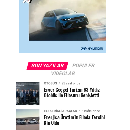
SON YAZILAR
POPULER
VIDEOLAR
OTOBÜS
23 saat önce
Enver Geçgel Turizm 63 Yıldız
Otobüs ile Filosunu Genişletti
ELEKTRIKLI ARAÇLAR
3 hafta önce
Enerjisa Üretim’in Filoda Tercihi
Kia Oldu