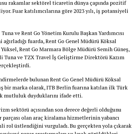
nusu rakamlar sektörel ticaretin dünya çapında pozitif
iyor. Fuar katılımcılarına göre 2023 yılı, iş potansiyeli
l Tuna ve Rent Go Yönetim Kurulu Başkan Yardımcısı
i ağırladığı fuarda, Rent Go Genel Müdürü Köksal
t Yüksel, Rent Go Marmara Bölge Müdürü Semih Güneş,
 Tuna ve TZX Travel İş Geliştirme Direktörü Kazım
rçekleştirdi.
lendirmelerde bulunan Rent Go Genel Müdürü Köksal
 bir marka olarak, ITB Berlin fuarına katılan ilk Türk
 mutluluk duyduklarını ifade etti.
urizm sektörü açısından son derece değerli olduğunu
r parçası olan araç kiralama hizmetlerinin yabancı
li rol üstlendiğini vurguladı. Bu gerçekten yola çıkarak
eviyeyi pazar araştırmaları ve layık görüldükleri