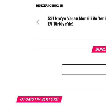
BENZER İÇERIKLER
591 km’ye Varan Menzili ile Yen
EV Türkiye’de!
BUNL
OTOMOTIV SEKTÖRÜ