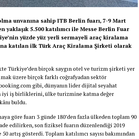
olma unvanına sahip ITB Berlin fuarı, 7-9 Mart
n yaklaşık 5.500 katılımcı ile Messe Berlin Fuar
kiye’nin yüzde yüz yerli sermayeli araç kiralama
na katılan ilk Türk Araç Kiralama Şirketi olarak
kte Türkiye’den birçok saygın otel ve turizm şirketi yer
olmak üzere birçok farklı coğrafyadan sektör
booking.com gibi, dünyanın lider dijital seyahat
 iyi iş birliklerini, ülke turizmine katma değer
kânı buldu.
maya göre fuarı 3 günde 180’den fazla ülkeden toplam 90
fade edilirken, son fiziksel fuarın düzenlendiği 2019
e 50 artış gösterdi. Toplam katılımcı sayısı bakımından