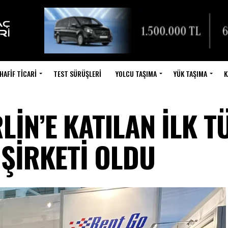
HAFIF TICARI
TEST SÜRÜŞLERI
YOLCU TAŞIMA
YÜK TAŞIMA
K
RLİN’E KATILAN İLK T
ŞİRKETİ OLDU