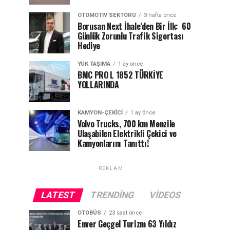
OTOMOTIV SEKTÖRÜ
3 hafta önce
Borusan Next İhale’den Bir İlk: 60
Günlük Zorunlu Trafik Sigortası
Hediye
YÜK TAŞIMA
1 ay önce
BMC PRO L 1852 TÜRKİYE
YOLLARINDA
KAMYON-ÇEKICI
1 ay önce
Volvo Trucks, 700 km Menzile
Ulaşabilen Elektrikli Çekici ve
Kamyonlarını Tanıttı!
REKLAM
LATEST
TRENDING
VIDEOS
OTOBÜS
23 saat önce
Enver Geçgel Turizm 63 Yıldız