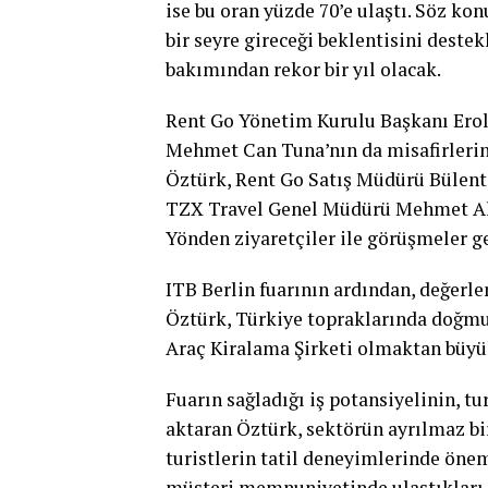
ise bu oran yüzde 70’e ulaştı. Söz ko
bir seyre gireceği beklentisini destekl
bakımından rekor bir yıl olacak.
Rent Go Yönetim Kurulu Başkanı Ero
Mehmet Can Tuna’nın da misafirlerin
Öztürk, Rent Go Satış Müdürü Bülen
TZX Travel Genel Müdürü Mehmet Ali
Yönden ziyaretçiler ile görüşmeler ge
ITB Berlin fuarının ardından, değer
Öztürk, Türkiye topraklarında doğmuş
Araç Kiralama Şirketi olmaktan büyük
Fuarın sağladığı iş potansiyelinin, t
aktaran Öztürk, sektörün ayrılmaz bi
turistlerin tatil deneyimlerinde önem
müşteri memnuniyetinde ulaştıkları s