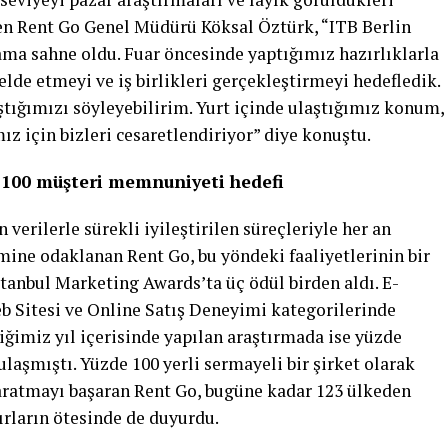
en Rent Go Genel Müdürü Köksal Öztürk, “ITB Berlin
rtama sahne oldu. Fuar öncesinde yaptığımız hazırlıklarla
de etmeyi ve iş birlikleri gerçekleştirmeyi hedefledik.
ığımızı söyleyebilirim. Yurt içinde ulaştığımız konum,
ız için bizleri cesaretlendiriyor” diye konuştu.
e 100 müşteri memnuniyeti hedefi
 verilerle sürekli iyileştirilen süreçleriyle her an
mine odaklanan Rent Go, bu yöndeki faaliyetlerinin bir
stanbul Marketing Awards’ta üç ödül birden aldı. E-
eb Sitesi ve Online Satış Deneyimi kategorilerinde
iğimiz yıl içerisinde yapılan araştırmada ise yüzde
aşmıştı. Yüzde 100 yerli sermayeli bir şirket olarak
 yaratmayı başaran Rent Go, bugüne kadar 123 ülkeden
ırların ötesinde de duyurdu.