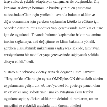
taşıyabilecek şekilde adaptasyon çalışmaları ile oluşturuldu. Dış
kaplamalar dizayn bölümü ile birlikte yürütülen çalışmalar
neticesinde eCitaro için yenilendi, tavanda bulunan aküler ve
diğer donanımlar için gereken kaplamalar körüksüz eCitaro için
önceden oluşturulmuş modüler yapı çerçevesinde Körüklü eCitaro
için de uygulandı. Tavanda bulunan kaplamalar bakım ve tamirat
imkânı sağlamaya, akü değiştirme ve klima bakımına yönelik
gereken ulaşılabilirlik imkânlarını sağlayacak şekilde, tüm tavan
versiyonlarını bir modüler yapı çerçevesinde sağlayacak şekilde
dizayn edildi.” dedi.
eCitaro’nun teknolojik detaylarına da değinen Emre Kuzucu;
“Hoşdere’de eCitaro için ayrıca OMNIplus ON drive akıllı telefon
uygulamasını geliştirdik. eCitaro’ya özel bir gösterge paneli olan
ve elektrikli araç şoförlerinin işini kolaylaştıran akıllı telefon
uygulamasıyla; şoförlere akülerinin doluluk durumlarını, aracın
menzilini ve elektrikli araçlarla ilgili önemli bilgileri