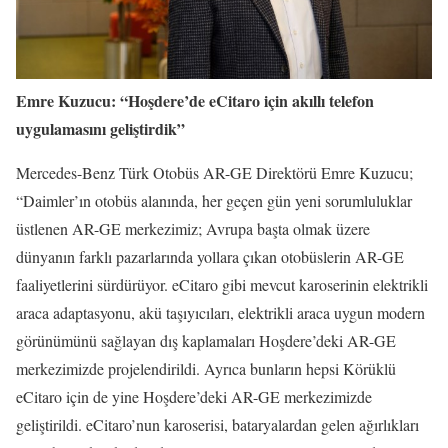
Emre Kuzucu: “Hoşdere’de eCitaro için akıllı telefon
uygulamasını geliştirdik”
Mercedes-Benz Türk Otobüs AR-GE Direktörü Emre Kuzucu;
“Daimler’ın otobüs alanında, her geçen gün yeni sorumluluklar
üstlenen AR-GE merkezimiz; Avrupa başta olmak üzere
dünyanın farklı pazarlarında yollara çıkan otobüslerin AR-GE
faaliyetlerini sürdürüyor. eCitaro gibi mevcut karoserinin elektrikli
araca adaptasyonu, akü taşıyıcıları, elektrikli araca uygun modern
görünümünü sağlayan dış kaplamaları Hoşdere’deki AR-GE
merkezimizde projelendirildi. Ayrıca bunların hepsi Körüklü
eCitaro için de yine Hoşdere’deki AR-GE merkezimizde
geliştirildi. eCitaro’nun karoserisi, bataryalardan gelen ağırlıkları