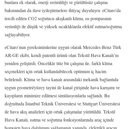
bunlara ek olarak, enerji verimliliği ve gürültüsüz çalışma
bakımından da ilave iyileştirmelere ihtiyaç duyuluyor. eCitaro’da
tercih edilen CO2 soğutucu akışkanlı klima, ısı pompasının
verimliği ile düşük ve yüksek sıcaklıklarda efektif ısıtma/soğutma
sağlayabiliyor.
eCitaro’nun gereksinimlerine uygun olarak Mercedes-Benz Türk
AR-GE ekibi, kendi patentli ürünü olan Tekstil Hava Kanalı’nı
yeniden geliştirdi. Öncelikle titiz bir çalışma ile, farklı klima
seçenekleri için ortak kullanılabilecek optimum iç hacim
belirlendi. Klima ve hava kanalı arasındaki mekanik bağlantıda
uygun geometri/yüzey tayini ile kanal girişinde hava karışımı ve
kayıpların minimize edilmesi simülasyonlarla sağlandı. Bu
doğrultuda İstanbul Teknik Üniversitesi ve Stuttgart Üniversitesi
ile hava akış analizleri için ortak çalışmalar yürütüldü. Tekstil
Hava Kanalı, ısıtma ve soğutma fonksiyonlarında araç içinde
homojen hava dağılımını sağlamanın yanında, elektrikli aracın