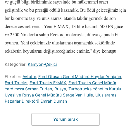
ve güçlü bilgi birikimimiz sayesinde bu mükemmel aracı
geliştirdik ve bu prestijli ödülü kazandık. Bu ödül geleceğimiz için
bir kilometre taşı ve uluslararası alanda takdir görmek de son
derece cesaret verici. Yeni F-MAX, 13 litre hacimli 500 PS güce
ve 2500 Nm torka sahip Ecotorq motoruyla, dünya çapında bir
oyuncu. Yeni çekicimizle uluslararası taşımacılık sektöründe
rekabetin boyutlarını değiştireceğimize eminiz.” diye konuştu.
Kategoriler:
Kamyon-Çekici
Etiketler:
Avtotor
,
Ford Otosan Genel Müdürü Haydar Yenigün
,
Ford Trucks
,
Ford Trucks F-MAX
,
Ford Trucks Genel Müdür
Yardımcısı Serhan Turfan
,
Rusya
,
Turbotrucks Yönetim Kurulu
Üyesi ve Rusya Genel Müdürü Serge Van Hulle
,
Uluslararası
Pazarlar Direktörü Emrah Duman
Yorum bırak