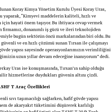
lunan Koray Kimya Yönetim Kurulu Üyesi Koray Uras,
u yaparak, “Kimyevi maddelerin kaliteli, hızlı ve
m için hayati önem taşıyor. Bu ihtiyaca cevap vermek
n firmamız, donanımlı iş gücü ve ileri teknolojiden
temiyle bugün sektörün öncü markalarından biri oldu. Bu
 güvenli ve en hızlı çözümü sunan Tırsan ile çalışmayı
f gövde yapısı sayesinde operasyonlarımızın verimliliğini
irliğimizin uzun yıllar devam edeceğine inanıyorum” dedi.
rkay Uras ise konuşmasında, Tırsan’ın sahip olduğu
nilir hizmetlerine duydukları güvenin altını çizdi.
.SHF T Araç Özellikleri
nli sıvı taşımacılığı sağlarken, hafif gövde yapısı
hem de akaryakıt tüketimini düşürerek karlılığı
 Türkiye’nin en hafif ürünü olan T.SHF T 20 ft Tank