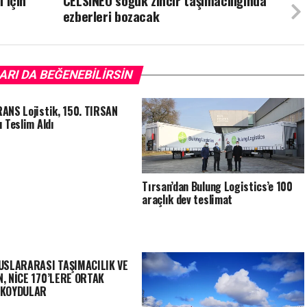
i için
CELSINEO soğuk zincir taşımacılığında
ezberleri bozacak
ARI DA BEĞENEBILIRSIN
ANS Lojistik, 150. TIRSAN
ı Teslim Aldı
Tırsan’dan Bulung Logistics’e 100
araçlık dev teslimat
LUSLARARASI TAŞIMACILIK VE
, NİCE 170’LERE ORTAK
 KOYDULAR