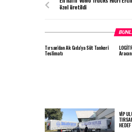
En hafif Volvo Trucks Hicri Ercil
özel üretildi
BUNL
Tırsan’dan Ak Gıda’ya Süt Tankeri
LOGİTR
Teslimatı
Aracın
VİP U
TIRSAN
HEDEF