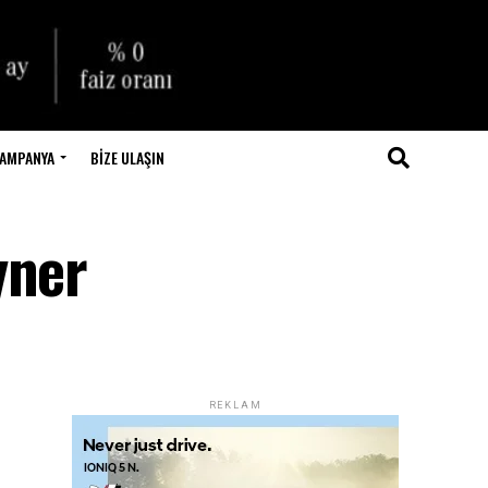
AMPANYA
BIZE ULAŞIN
yner
REKLAM