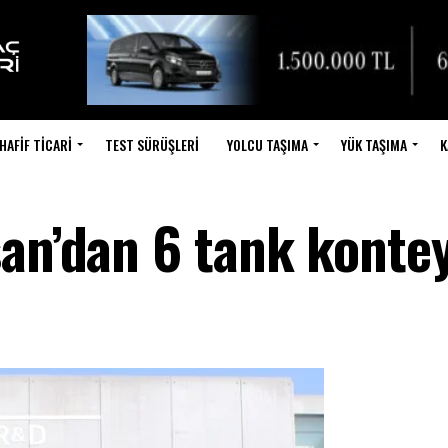
HAFIF TICARI
TEST SÜRÜŞLERI
YOLCU TAŞIMA
YÜK TAŞIMA
K
san’dan 6 tank konte