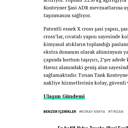
Konteyner Şasi ADR mevzuatlarına uy
taşınmasını sağlıyor.
Patentli esnek X cross şasi yapısı, ş
cross’lar, cıvatalı yapısı sayesinde k
kimyasal atıkların toplandığı paslanm
ekstra donanım olarak alüminyum ya
çapında hortum taşıyıcı, 2’şer adede
Havuz alanındaki geniş alan sayesind
sağlamaktadır. Tırsan Tank Konteyner
nakliye hizmetlerinin kolay, güvenli
Ulaşım Gündemi
BENZER İÇERIKLER
KORAY KIMYA
TIRSAN