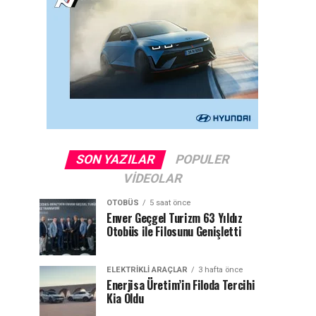
SON YAZILAR
POPULER
VIDEOLAR
OTOBÜS
5 saat önce
Enver Geçgel Turizm 63 Yıldız
Otobüs ile Filosunu Genişletti
ELEKTRIKLI ARAÇLAR
3 hafta önce
Enerjisa Üretim’in Filoda Tercihi
Kia Oldu