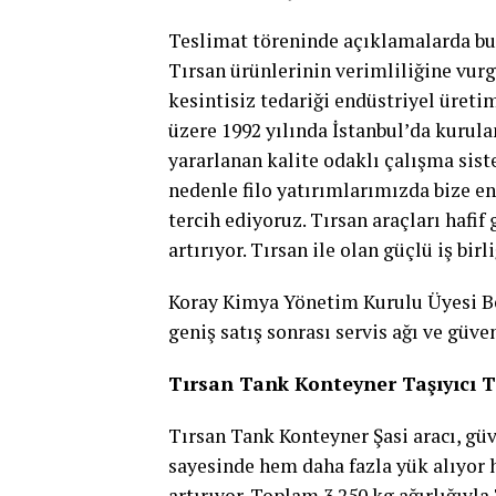
Teslimat töreninde açıklamalarda bu
Tırsan ürünlerinin verimliliğine vurg
kesintisiz tedariği endüstriyel üreti
üzere 1992 yılında İstanbul’da kurula
yararlanan kalite odaklı çalışma sis
nedenle filo yatırımlarımızda bize en
tercih ediyoruz. Tırsan araçları hafi
artırıyor. Tırsan ile olan güçlü iş b
Koray Kimya Yönetim Kurulu Üyesi Be
geniş satış sonrası servis ağı ve güve
Tırsan Tank Konteyner Taşıyıcı T
Tırsan Tank Konteyner Şasi aracı, güve
sayesinde hem daha fazla yük alıyor 
artırıyor. Toplam 3.250 kg ağırlığıyla