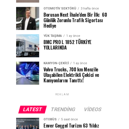
OTOMOTIV SEKTÖRÜ
3 hafta önce
Borusan Next İhale’den Bir İlk: 60
Günlük Zorunlu Trafik Sigortası
Hediye
YÜK TAŞIMA
1 ay önce
BMC PRO L 1852 TÜRKİYE
YOLLARINDA
KAMYON-ÇEKICI
1 ay önce
Volvo Trucks, 700 km Menzile
Ulaşabilen Elektrikli Çekici ve
Kamyonlarını Tanıttı!
REKLAM
LATEST
TRENDING
VIDEOS
OTOBÜS
5 saat önce
Enver Geçgel Turizm 63 Yıldız