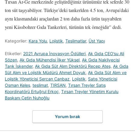
Tırsan Ar-Ge merkezinde geliştirdiğimiz ürünümüz tek seferde 30
ton süt taşıyabiliyor. Türkiye’deki tankerlden 4.5 ton, Avrupa’daki
aynı klasmandaki araçlardan 2 ton daha fazla ürün taşıyabilen
yeni Kässbohrer Gıda Tankerleri, türünün tek örneğidir” dedi.
Kategoriler:
Kara Yolu
,
Lojistik
,
Teslimatlar
,
Üst Yapı
Etiketler:
2021 Avrupa İnovasyon Ödülleri
,
Ak Gıda CEO’su Ali
Sözen
,
Ak Gıda Mühendisi İlker Yüksel
,
Ak Gıda Nakliyecisi
Tarık İskender
,
Ak Gıda Süt Alım Direktörü Recep Ateş
,
Ak Gıda
Süt Alım ve Lojistik Müdürü Ahmet Doyuk
,
Ak Gıda Süt Alım ve
Lojistik Yöneticisi Sercan Canbaz
,
Lojistik
,
Satış Yöneticisi
Osman Keleş
,
teslimat
,
TIRSAN
,
Tırsan Treyler Satış
Koordinatörü Ertuğrul Erkoç
,
Tırsan Treyler Yönetim Kurulu
Başkanı Çetin Nuhoğlu
Yorum bırak