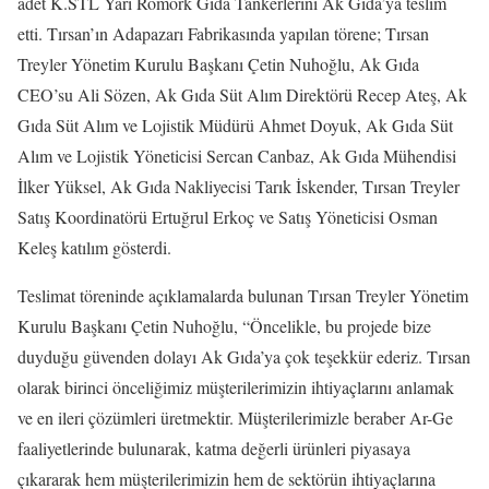
adet K.STL Yarı Römork Gıda Tankerlerini Ak Gıda’ya teslim
etti. Tırsan’ın Adapazarı Fabrikasında yapılan törene; Tırsan
Treyler Yönetim Kurulu Başkanı Çetin Nuhoğlu, Ak Gıda
CEO’su Ali Sözen, Ak Gıda Süt Alım Direktörü Recep Ateş, Ak
Gıda Süt Alım ve Lojistik Müdürü Ahmet Doyuk, Ak Gıda Süt
Alım ve Lojistik Yöneticisi Sercan Canbaz, Ak Gıda Mühendisi
İlker Yüksel, Ak Gıda Nakliyecisi Tarık İskender, Tırsan Treyler
Satış Koordinatörü Ertuğrul Erkoç ve Satış Yöneticisi Osman
Keleş katılım gösterdi.
Teslimat töreninde açıklamalarda bulunan Tırsan Treyler Yönetim
Kurulu Başkanı Çetin Nuhoğlu, “Öncelikle, bu projede bize
duyduğu güvenden dolayı Ak Gıda’ya çok teşekkür ederiz. Tırsan
olarak birinci önceliğimiz müşterilerimizin ihtiyaçlarını anlamak
ve en ileri çözümleri üretmektir. Müşterilerimizle beraber Ar-Ge
faaliyetlerinde bulunarak, katma değerli ürünleri piyasaya
çıkararak hem müşterilerimizin hem de sektörün ihtiyaçlarına