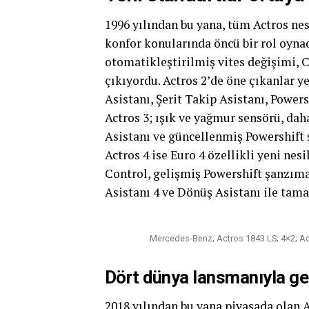
1996 yılından bu yana, tüm Actros nesi
konfor konularında öncü bir rol oynad
otomatikleştirilmiş vites değişimi, 
çıkıyordu. Actros 2’de öne çıkanlar ye
Asistanı, Şerit Takip Asistanı, Powe
Actros 3; ışık ve yağmur sensörü, daha
Asistanı ve güncellenmiş Powershift ş
Actros 4 ise Euro 4 özellikli yeni nes
Control, gelişmiş Powershift şanzıman
Asistanı 4 ve Dönüş Asistanı ile tama
Mercedes-Benz; Actros 1843 LS; 4×2; Ac
Dört dünya lansmanıyla gel
2018 yılından bu yana piyasada olan A