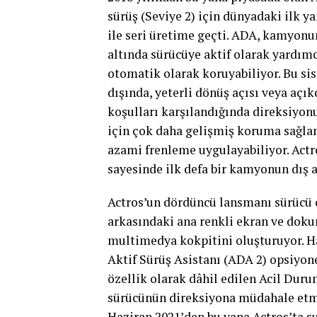
sürüş (Seviye 2) için dünyadaki ilk y
ile seri üretime geçti. ADA, kamyonun
altında sürücüye aktif olarak yardım
otomatik olarak koruyabiliyor. Bu s
dışında, yeterli dönüş açısı veya açıkç
koşulları karşılandığında direksiyonu 
için çok daha gelişmiş koruma sağla
azami frenleme uygulayabiliyor. Act
sayesinde ilk defa bir kamyonun dış a
Actros’un dördüncü lansmanı sürücü 
arkasındaki ana renkli ekran ve dokun
multimedya kokpitini oluşturuyor. Haz
Aktif Sürüş Asistanı (ADA 2) opsiyo
özellik olarak dâhil edilen Acil Duru
sürücünün direksiyona müdahale etme
Haziran 2021’den bu yana Actros’ta s