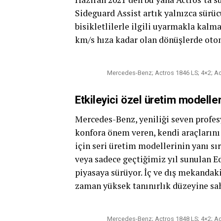
Sideguard Assist artık yalnızca sürüc
bisikletlilerle ilgili uyarmakla kalm
km/s hıza kadar olan dönüşlerde otom
Mercedes-Benz; Actros 1846 LS; 4×2; Ac
Etkileyici özel üretim modelle
Mercedes-Benz, yeniliği seven profes
konfora önem veren, kendi araçlarını 
için seri üretim modellerinin yanı sı
veya sadece geçtiğimiz yıl sunulan Ed
piyasaya sürüyor. İç ve dış mekandaki 
zaman yüksek tanınırlık düzeyine sah
Mercedes-Benz; Actros 1848 LS; 4×2; Ac