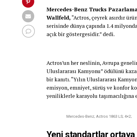
Mercedes-Benz Trucks Pazarlama,
Wallfeld,
“Actros, çeyrek asırdır ü
serisinde dünya çapında 1.4 milyond
açık bir göstergesidir.” dedi.
Actros’un her neslinin, Avrupa genelin
Uluslararası Kamyonu” ödülünü kazan
bir kanıtı. “Yılın Uluslararası Kamyon
emisyon, emniyet, sürüş ve konfor k
yeniliklerle karayolu taşımacılığına
Mercedes-Benz; Actros 1863 LS; 4×2;
Yeni standartlar ortaya