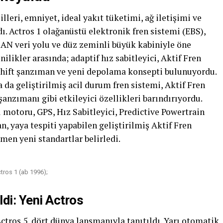
lleri, emniyet, ideal yakıt tüketimi, ağ iletişimi ve
ı. Actros 1 olağanüstü elektronik fren sistemi (EBS),
CAN veri yolu ve düz zeminli büyük kabiniyle öne
nilikler arasında; adaptif hız sabitleyici, Aktif Fren
rshift şanzıman ve yeni depolama konsepti bulunuyordu.
 da geliştirilmiş acil durum fren sistemi, Aktif Fren
anzımanı gibi etkileyici özellikleri barındırıyordu.
il motoru, GPS, Hız Sabitleyici, Predictive Powertrain
, yaya tespiti yapabilen geliştirilmiş Aktif Fren
men yeni standartlar belirledi.
tros 1 (ab 1996);
di: Yeni Actros
ctros 5, dört dünya lansmanıyla tanıtıldı. Yarı otomatik