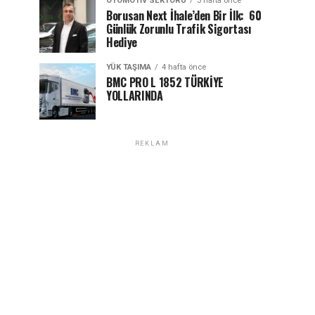
OTOMOTIV SEKTÖRÜ
3 hafta önce
Borusan Next İhale’den Bir İlk: 60
Günlük Zorunlu Trafik Sigortası
Hediye
YÜK TAŞIMA
4 hafta önce
BMC PRO L 1852 TÜRKİYE
YOLLARINDA
REKLAM