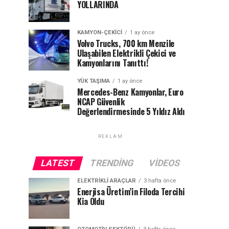
YOLLARINDA
KAMYON-ÇEKICI
1 ay önce
Volvo Trucks, 700 km Menzile
Ulaşabilen Elektrikli Çekici ve
Kamyonlarını Tanıttı!
YÜK TAŞIMA
1 ay önce
Mercedes-Benz Kamyonlar, Euro
NCAP Güvenlik
Değerlendirmesinde 5 Yıldız Aldı
REKLAM
LATEST
TRENDING
VIDEOS
ELEKTRIKLI ARAÇLAR
3 hafta önce
Enerjisa Üretim’in Filoda Tercihi
Kia Oldu