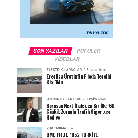
SON YAZILAR
POPULER
VIDEOLAR
ELEKTRIKLI ARAÇLAR
3 hafta önce
Enerjisa Üretim’in Filoda Tercihi
Kia Oldu
OTOMOTIV SEKTÖRÜ
3 hafta önce
Borusan Next İhale’den Bir İlk: 60
Günlük Zorunlu Trafik Sigortası
Hediye
YÜK TAŞIMA
4 hafta önce
BMC PRO L 1852 TÜRKİYE