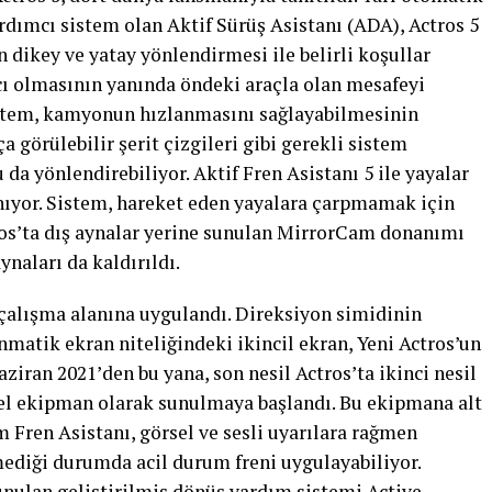
ardımcı sistem olan Aktif Sürüş Asistanı (ADA), Actros 5
 dikey ve yatay yönlendirmesi ile belirli koşullar
cı olmasının yanında öndeki araçla olan mesafeyi
istem, kamyonun hızlanmasını sağlayabilmesinin
a görülebilir şerit çizgileri gibi gerekli sistem
da yönlendirebiliyor. Aktif Fren Asistanı 5 ile yayalar
nıyor. Sistem, hareket eden yayalara çarpmamak için
ros’ta dış aynalar yerine sunulan MirrorCam donanımı
ynaları da kaldırıldı.
çalışma alanına uygulandı. Direksiyon simidinin
matik ekran niteliğindeki ikincil ekran, Yeni Actros’un
iran 2021’den bu yana, son nesil Actros’ta ikinci nesil
nel ekipman olarak sunulmaya başlandı. Bu ekipmana alt
m Fren Asistanı, görsel ve sesli uyarılara rağmen
diği durumda acil durum freni uygulayabiliyor.
unulan geliştirilmiş dönüş yardım sistemi Active