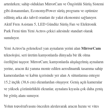
artırılırken; sahip oldukları MirrorCam ve Öngörülü Sürüş Sistemi
gibi donanımları, Economy/Power sürüş programı ve optimize
edilmiş arka aks tahvil oranları ile yakıt ekonomisi sağlanıyor.
Aktif Fren Asistanı 5, LED Gündüz Sürüş Farı ve Elektronik
Park Freni tüm Yeni Actros çekici ailesinde standart olarak
sunuluyor.
MirrorCam
Yeni Actros’ta geleneksel yan aynaların yerini alan
teknolojisi, seri üretim kamyonlarda dünyada bir ilk olma
özelliğini taşıyor. MirrorCam; kamyonlarda alışılagelmiş aynaların
yerine, aracın iki yanına monte edilen aerodinamik tasarıma sahip
kameralardan ve kabin içerisinde yer alan A sütunlarına entegre
15,2 inçlik (38,6 cm) ekranlardan oluşuyor. Geniş açılı kameralar
ve yüksek çözünürlüklü ekranlar, aynalara kıyasla çok daha geniş
bir görüş alanı sunuyor.
Yolun topoğrafyasını önceden algılayarak aracın hızını ve vites