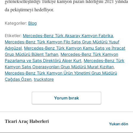
gelenekselleştirdiği Türkiye kamyon pazarı liderliğini 2021 yılında
da pekiştirmeyi hedefliyor.
Kategoriler:
Blog
Etiketler:
Mercedes-Benz Türk Aksaray Kamyon Fabrika
,
Mercedes-Benz Türk Kamyon Filo Satış Grup Müdürü Yusuf
Adıgüzel
,
Mercedes-Benz Türk Kamyon Kamu Satış ve İhracat
Grup Müdürü Bülent Tarhan
,
Mercedes-Benz Türk Kamyon
Pazarlama ve Satış Direktörü Alper Kurt
,
Mercedes-Benz Türk
Kamyon Satış Operasyonları Grup Müdürü Murat Kızıltan
,
Mercedes-Benz Türk Kamyon Ürün Yönetimi Grup Müdürü
Çağdaş Özen
,
truckstore
Yorum bırak
Ticari Araç Haberleri
Yukarı dön