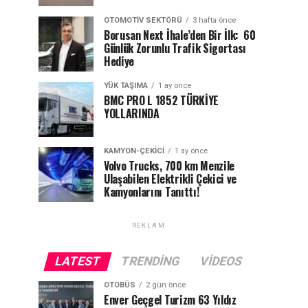
OTOMOTIV SEKTÖRÜ
3 hafta önce
Borusan Next İhale’den Bir İlk: 60
Günlük Zorunlu Trafik Sigortası
Hediye
YÜK TAŞIMA
1 ay önce
BMC PRO L 1852 TÜRKİYE
YOLLARINDA
KAMYON-ÇEKICI
1 ay önce
Volvo Trucks, 700 km Menzile
Ulaşabilen Elektrikli Çekici ve
Kamyonlarını Tanıttı!
REKLAM
LATEST
TRENDING
VIDEOS
OTOBÜS
2 gün önce
Enver Geçgel Turizm 63 Yıldız