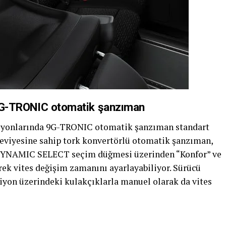
n 9G-TRONIC otomatik şanzıman
rsiyonlarında 9G-TRONIC otomatik şanzıman standart
seviyesine sahip tork konvertörlü otomatik şanzıman,
, DYNAMIC SELECT seçim düğmesi üzerinden “Konfor” ve
rek vites değişim zamanını ayarlayabiliyor. Sürücü
iyon üzerindeki kulakçıklarla manuel olarak da vites