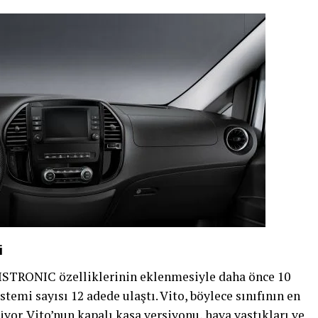
i
 DISTRONIC özelliklerinin eklenmesiyle daha önce 10
temi sayısı 12 adede ulaştı. Vito, böylece sınıfının en
yor. Vito’nun kapalı kasa versiyonu, hava yastıkları ve