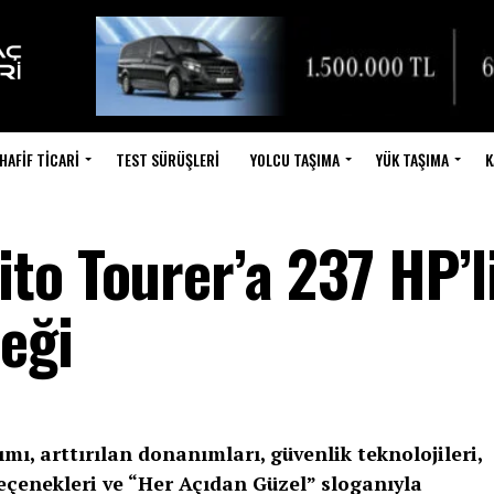
HAFIF TICARI
TEST SÜRÜŞLERI
YOLCU TAŞIMA
YÜK TAŞIMA
K
to Tourer’a 237 HP’l
eği
mı, arttırılan donanımları, güvenlik teknolojileri,
eçenekleri ve “Her Açıdan Güzel” sloganıyla