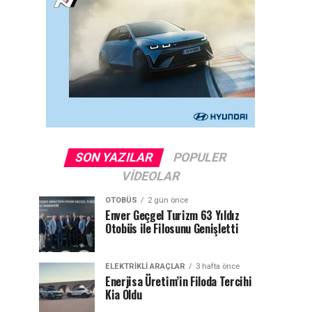
SON YAZILAR
POPULER
VIDEOLAR
OTOBÜS
2 gün önce
Enver Geçgel Turizm 63 Yıldız
Otobüs ile Filosunu Genişletti
ELEKTRIKLI ARAÇLAR
3 hafta önce
Enerjisa Üretim’in Filoda Tercihi
Kia Oldu