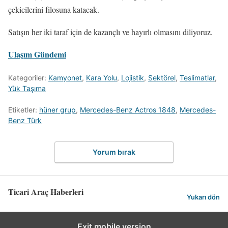
çekicilerini filosuna katacak.
Satışın her iki taraf için de kazançlı ve hayırlı olmasını diliyoruz.
Ulaşım Gündemi
Kategoriler:
Kamyonet
,
Kara Yolu
,
Lojistik
,
Sektörel
,
Teslimatlar
,
Yük Taşıma
Etiketler:
hüner grup
,
Mercedes-Benz Actros 1848
,
Mercedes-
Benz Türk
Yorum bırak
Ticari Araç Haberleri
Yukarı dön
Exit mobile version