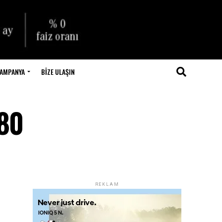
AMPANYA
BIZE ULAŞIN
 80
REKLAM