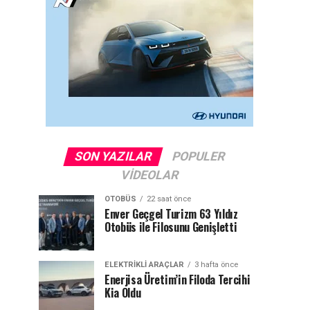
SON YAZILAR
POPULER
VIDEOLAR
OTOBÜS
22 saat önce
Enver Geçgel Turizm 63 Yıldız
Otobüs ile Filosunu Genişletti
ELEKTRIKLI ARAÇLAR
3 hafta önce
Enerjisa Üretim’in Filoda Tercihi
Kia Oldu