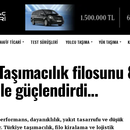
HAFIF TICARI
TEST SÜRÜŞLERI
YOLCU TAŞIMA
YÜK TAŞIMA
K
Taşımacılık filosunu
ile güçlendirdi…
 performans, dayanıklılık, yakıt tasarrufu ve düşük
. Türkiye taşımacılık, filo kiralama ve lojistik