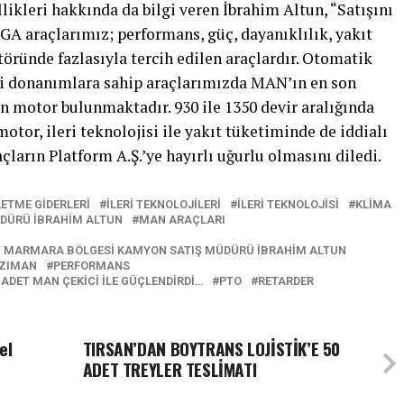
llikleri hakkında da bilgi veren İbrahim Altun, “Satışını
A araçlarımız; performans, güç, dayanıklılık, yakıt
ktöründe fazlasıyla tercih edilen araçlardır. Otomatik
bi donanımlara sahip araçlarımızda MAN’ın en son
en motor bulunmaktadır. 930 ile 1350 devir aralığında
or, ileri teknolojisi ile yakıt tüketiminde de iddialı
açların Platform A.Ş.’ye hayırlı uğurlu olmasını diledi.
LETME GIDERLERI
ILERI TEKNOLOJILERI
ILERI TEKNOLOJISI
KLIMA
DÜRÜ İBRAHIM ALTUN
MAN ARAÇLARI
Y MARMARA BÖLGESI KAMYON SATIŞ MÜDÜRÜ İBRAHIM ALTUN
NZIMAN
PERFORMANS
ADET MAN ÇEKICI ILE GÜÇLENDIRDI…
PTO
RETARDER
el
TIRSAN’DAN BOYTRANS LOJİSTİK’E 50
ADET TREYLER TESLİMATI