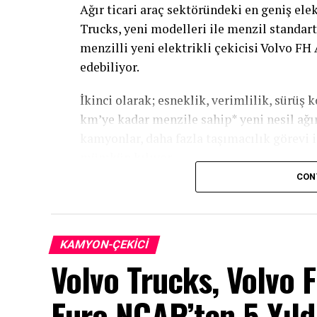
Ağır ticari araç sektöründeki en geniş ele
Trucks, yeni modelleri ile menzil standart
menzilli yeni elektrikli çekicisi Volvo FH 
edebiliyor.
İkinci olarak; esneklik, verimlilik, sürüş
km’ye kadar menzile sahip* yeni nesil ağı
kamyonlar, daha fazla taşımacılık görevi
mümkün kılıyor.
CON
Marubeni Dağıtım ve Servis Ticari Ar
her zaman ‘en iyiyi nasıl yapabiliriz’ hedef
üretime geçen marka Volvo Trucks olurken,
KAMYON-ÇEKICI
çekiciyi sunan şirket de Volvo Trucks old
Volvo Trucks, Volvo 
ülke içinde elektrikli çekici teslimatı ya
pazarına sunduğumuz ilk elektrikli Volvo 
Euro NCAP’ten 5 Yıldı
çalışmaya devam ediyor. 700 kilometreye 