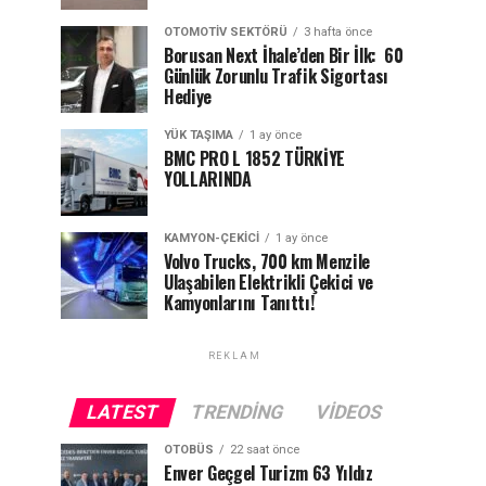
OTOMOTIV SEKTÖRÜ
3 hafta önce
Borusan Next İhale’den Bir İlk: 60
Günlük Zorunlu Trafik Sigortası
Hediye
YÜK TAŞIMA
1 ay önce
BMC PRO L 1852 TÜRKİYE
YOLLARINDA
KAMYON-ÇEKICI
1 ay önce
Volvo Trucks, 700 km Menzile
Ulaşabilen Elektrikli Çekici ve
Kamyonlarını Tanıttı!
REKLAM
LATEST
TRENDING
VIDEOS
OTOBÜS
22 saat önce
Enver Geçgel Turizm 63 Yıldız