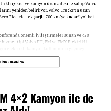
ktrikli çekici ve kamyon ürün ailesine sahip Volvo
larını yeniden belirliyor. Volvo Trucks’ın uzun
Aero Electric, tek şarjla 700 km’ye kadar* yol kat
 konforunda önemli iyileştirmeler sunan ve 470
r hizmet tipi Volvo FH, FM ve FMX Elektrikli
 için elektrikli kamyon kullanımına geçmeyi
TINUE READING
açlar COO’su Kıvanç Kızılkaya
; “Volvo Trucks
iyle çalışıyor. Elektrikli kamyonlarda ilk seri
 Türkiye pazarına 16 ton üstü ilk elektrikli
u. Türkiye, Volvo Trucks markasını temsil eden 90
FM 4×2 Kamyon ile de
pılan ilk 3 ülkeden biri konumunda. Türkiye
Trucks çekiciler yollarımızda aktif olarak
z Aldı!
kadar elektrikli menzil sunabilen yeni Volvo FH