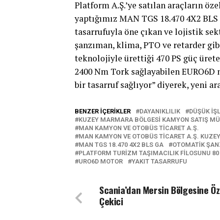
Platform A.Ş.’ye satılan araçların öze
yaptığımız MAN TGS 18.470 4X2 BLS G
tasarrufuyla öne çıkan ve lojistik se
şanzıman, klima, PTO ve retarder gi
teknolojiyle ürettiği 470 PS güç üret
2400 Nm Tork sağlayabilen EURO6D mot
bir tasarruf sağlıyor” diyerek, yeni ar
BENZER İÇERIKLER
DAYANIKLILIK
DÜŞÜK IŞ
KUZEY MARMARA BÖLGESI KAMYON SATIŞ MÜ
MAN KAMYON VE OTOBÜS TICARET A.Ş.
MAN KAMYON VE OTOBÜS TICARET A.Ş. KUZE
MAN TGS 18.470 4X2 BLS GA
OTOMATIK ŞA
PLATFORM TURIZM TAŞIMACILIK FILOSUNU 80 
URO6D MOTOR
YAKIT TASARRUFU
Scania’dan Mersin Bölgesine Öz
Çekici