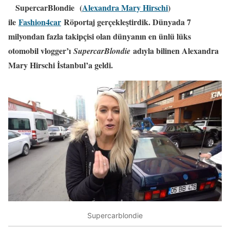
SupercarBlondie (
Alexandra Mary Hirschi
)
ile
Fashion4car
Röportaj gerçekleştirdik. Dünyada 7
milyondan fazla takipçisi olan dünyanın en ünlü lüks
otomobil vlogger’ı
adıyla bilinen Alexandra
SupercarBlondie
Mary Hirschi İstanbul’a geldi.
Supercarblondie