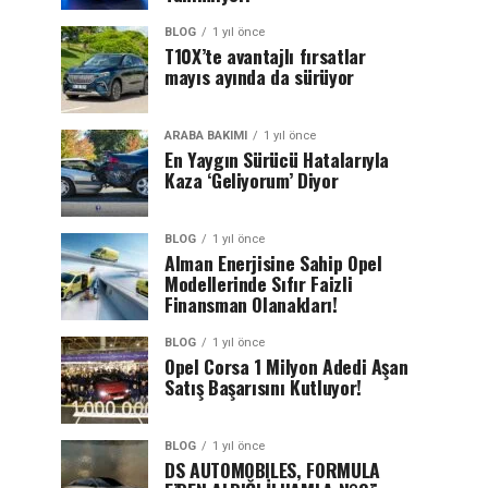
BLOG
1 yıl önce
T10X’te avantajlı fırsatlar
mayıs ayında da sürüyor
ARABA BAKIMI
1 yıl önce
En Yaygın Sürücü Hatalarıyla
Kaza ‘Geliyorum’ Diyor
BLOG
1 yıl önce
Alman Enerjisine Sahip Opel
Modellerinde Sıfır Faizli
Finansman Olanakları!
BLOG
1 yıl önce
Opel Corsa 1 Milyon Adedi Aşan
Satış Başarısını Kutluyor!
BLOG
1 yıl önce
DS AUTOMOBILES, FORMULA