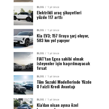
BLOG
1 yıl önce
Elektrikli araç şikayetleri
yüzde 117 arttı
BLOG
1 yıl önce
Kia EV3; 157 liraya şarj oluyor,
583 km yol yapıyor
BLOG
1 yıl önce
FIAT’tan Egea sahibi olmak
isteyenler için kaçırılmayacak
fırsat
BLOG
1 yıl önce
Tüm Suzuki Modellerinde Yüzde
0 Faizli Kredi Avantajı
BLOG
1 yıl önce
Kia’dan nisan ayına özel