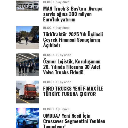
BLOG
5 ay önce
MAN Truck & Bus’tan Avrupa
servis ağına 300 milyon
Euro’luk yatırım
BLOG
9 ay önce
TürkTraktör 2025 Yılı Üçüncü
Çeyrek Finansal Sonuçlarını
Açıkladı
BLOG
10 ay önce
Özmer Lojistik, Kuruluşunun
20. Yılında Filosuna 30 Adet
Volvo Trucks Ekledi!
BLOG
10 ay önce
FORD TRUCKS YENİ F-MAX İLE
TÜRKİYE TURUNA ÇIKIYOR
BLOG
1 yıl önce
OMODA7 Yeni Nesil İçin
Crossover Segmentini Yeniden
Tanımlıyor!