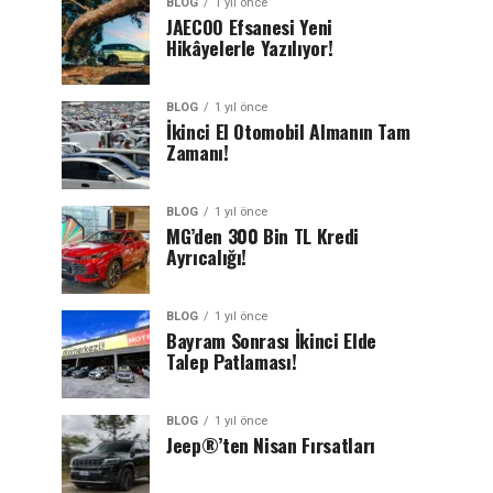
BLOG
1 yıl önce
JAECOO Efsanesi Yeni
Hikâyelerle Yazılıyor!
BLOG
1 yıl önce
İkinci El Otomobil Almanın Tam
Zamanı!
BLOG
1 yıl önce
MG’den 300 Bin TL Kredi
Ayrıcalığı!
BLOG
1 yıl önce
Bayram Sonrası İkinci Elde
Talep Patlaması!
BLOG
1 yıl önce
Jeep®’ten Nisan Fırsatları