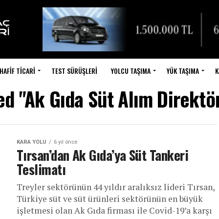
HAFIF TICARI
TEST SÜRÜŞLERI
YOLCU TAŞIMA
YÜK TAŞIMA
K
ed "Ak Gıda Süt Alım Direkt
KARA YOLU
6 yıl önce
Tırsan’dan Ak Gıda’ya Süt Tankeri
Teslimatı
Treyler sektörünün 44 yıldır aralıksız lideri Tırsan,
Türkiye süt ve süt ürünleri sektörünün en büyük
işletmesi olan Ak Gıda firması ile Covid-19’a karşı