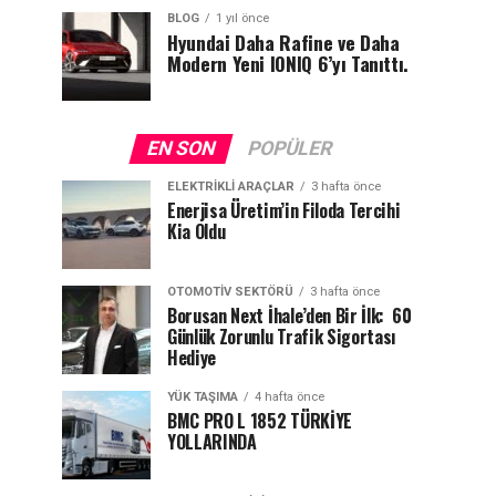
BLOG
1 yıl önce
Hyundai Daha Rafine ve Daha
Modern Yeni IONIQ 6’yı Tanıttı.
EN SON
POPÜLER
ELEKTRIKLI ARAÇLAR
3 hafta önce
Enerjisa Üretim’in Filoda Tercihi
Kia Oldu
OTOMOTIV SEKTÖRÜ
3 hafta önce
Borusan Next İhale’den Bir İlk: 60
Günlük Zorunlu Trafik Sigortası
Hediye
YÜK TAŞIMA
4 hafta önce
BMC PRO L 1852 TÜRKİYE
YOLLARINDA