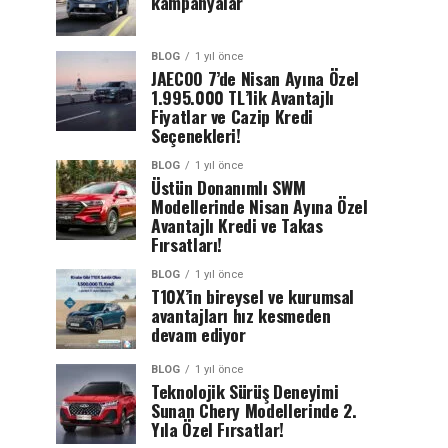
kampanyalar
BLOG
1 yıl önce
JAECOO 7’de Nisan Ayına Özel
1.995.000 TL’lik Avantajlı
Fiyatlar ve Cazip Kredi
Seçenekleri!
BLOG
1 yıl önce
Üstün Donanımlı SWM
Modellerinde Nisan Ayına Özel
Avantajlı Kredi ve Takas
Fırsatları!
BLOG
1 yıl önce
T10X’in bireysel ve kurumsal
avantajları hız kesmeden
devam ediyor
BLOG
1 yıl önce
Teknolojik Sürüş Deneyimi
Sunan Chery Modellerinde 2.
Yıla Özel Fırsatlar!