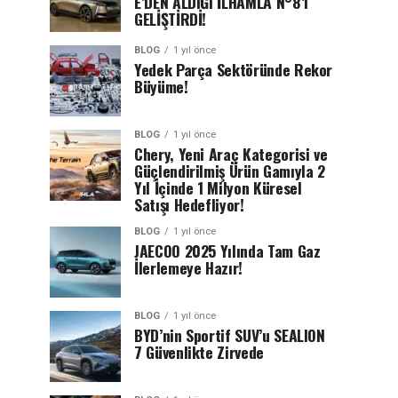
E’DEN ALDIĞI İLHAMLA N°8’i
GELİŞTİRDİ!
BLOG
1 yıl önce
Yedek Parça Sektöründe Rekor
Büyüme!
BLOG
1 yıl önce
Chery, Yeni Araç Kategorisi ve
Güçlendirilmiş Ürün Gamıyla 2
Yıl İçinde 1 Milyon Küresel
Satışı Hedefliyor!
BLOG
1 yıl önce
JAECOO 2025 Yılında Tam Gaz
İlerlemeye Hazır!
BLOG
1 yıl önce
BYD’nin Sportif SUV’u SEALION
7 Güvenlikte Zirvede