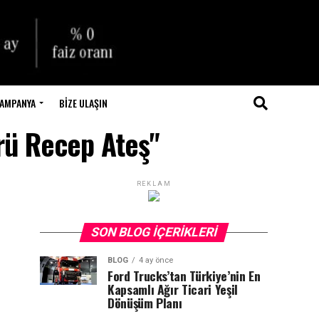
AMPANYA
BIZE ULAŞIN
örü Recep Ateş"
REKLAM
SON BLOG İÇERIKLERI
BLOG
4 ay önce
Ford Trucks’tan Türkiye’nin En
Kapsamlı Ağır Ticari Yeşil
Dönüşüm Planı