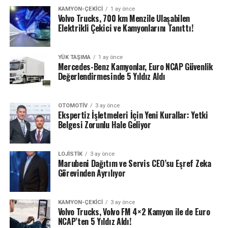
KAMYON-ÇEKICI
1 ay önce
Volvo Trucks, 700 km Menzile Ulaşabilen
Elektrikli Çekici ve Kamyonlarını Tanıttı!
YÜK TAŞIMA
1 ay önce
Mercedes-Benz Kamyonlar, Euro NCAP Güvenlik
Değerlendirmesinde 5 Yıldız Aldı
OTOMOTIV
3 ay önce
Ekspertiz İşletmeleri İçin Yeni Kurallar: Yetki
Belgesi Zorunlu Hale Geliyor
LOJISTIK
3 ay önce
Marubeni Dağıtım ve Servis CEO’su Eşref Zeka
Görevinden Ayrılıyor
KAMYON-ÇEKICI
3 ay önce
Volvo Trucks, Volvo FM 4×2 Kamyon ile de Euro
NCAP’ten 5 Yıldız Aldı!