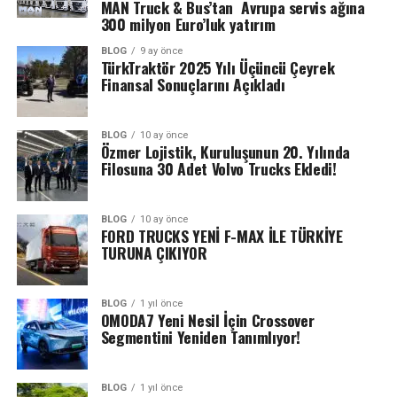
MAN Truck & Bus’tan Avrupa servis ağına
300 milyon Euro’luk yatırım
BLOG
9 ay önce
TürkTraktör 2025 Yılı Üçüncü Çeyrek
Finansal Sonuçlarını Açıkladı
BLOG
10 ay önce
Özmer Lojistik, Kuruluşunun 20. Yılında
Filosuna 30 Adet Volvo Trucks Ekledi!
BLOG
10 ay önce
FORD TRUCKS YENİ F-MAX İLE TÜRKİYE
TURUNA ÇIKIYOR
BLOG
1 yıl önce
OMODA7 Yeni Nesil İçin Crossover
Segmentini Yeniden Tanımlıyor!
BLOG
1 yıl önce