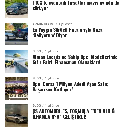
T10X’te avantajlı fırsatlar mayıs ayında da
sürüyor
ARABA BAKIMI
1 yıl önce
En Yaygın Sürücü Hatalarıyla Kaza
‘Geliyorum’ Diyor
BLOG
1 yıl önce
Alman Enerjisine Sahip Opel Modellerinde
Sıfır Faizli Finansman Olanakları!
BLOG
1 yıl önce
Opel Corsa 1 Milyon Adedi Aşan Satış
Başarısını Kutluyor!
BLOG
1 yıl önce
DS AUTOMOBILES, FORMULA E’DEN ALDIĞI
İLHAMLA N°8’i GELİŞTİRDİ!