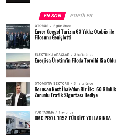
EN SON
POPÜLER
OTOBÜS
2 gün önce
Enver Geçgel Turizm 63 Yıldız Otobüs ile
Filosunu Genişletti
ELEKTRIKLI ARAÇLAR
3 hafta önce
Enerjisa Üretim’in Filoda Tercihi Kia Oldu
OTOMOTIV SEKTÖRÜ
3 hafta önce
Borusan Next İhale’den Bir İlk: 60 Günlük
Zorunlu Trafik Sigortası Hediye
YÜK TAŞIMA
1 ay önce
BMC PRO L 1852 TÜRKİYE YOLLARINDA