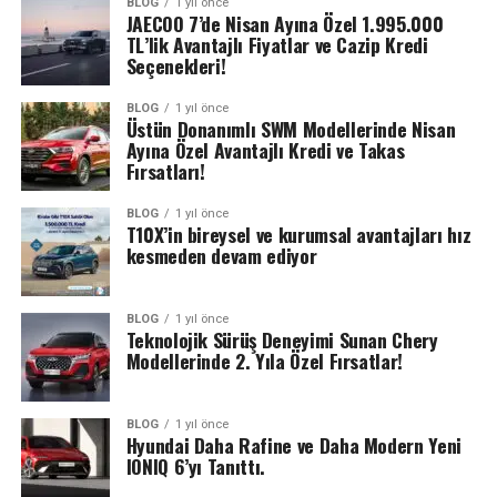
BLOG
1 yıl önce
JAECOO 7’de Nisan Ayına Özel 1.995.000
TL’lik Avantajlı Fiyatlar ve Cazip Kredi
Seçenekleri!
BLOG
1 yıl önce
Üstün Donanımlı SWM Modellerinde Nisan
Ayına Özel Avantajlı Kredi ve Takas
Fırsatları!
BLOG
1 yıl önce
T10X’in bireysel ve kurumsal avantajları hız
kesmeden devam ediyor
BLOG
1 yıl önce
Teknolojik Sürüş Deneyimi Sunan Chery
Modellerinde 2. Yıla Özel Fırsatlar!
BLOG
1 yıl önce
Hyundai Daha Rafine ve Daha Modern Yeni
IONIQ 6’yı Tanıttı.