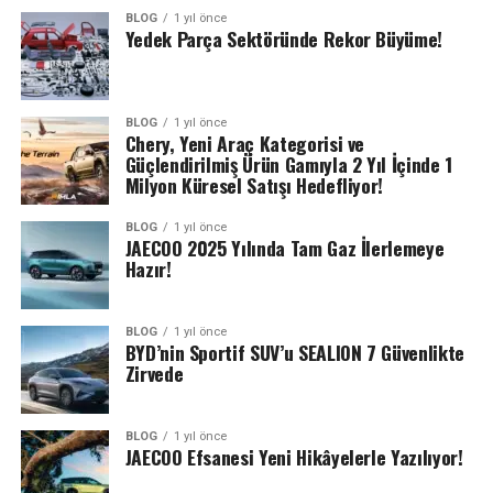
BLOG
1 yıl önce
Yedek Parça Sektöründe Rekor Büyüme!
BLOG
1 yıl önce
Chery, Yeni Araç Kategorisi ve
Güçlendirilmiş Ürün Gamıyla 2 Yıl İçinde 1
Milyon Küresel Satışı Hedefliyor!
BLOG
1 yıl önce
JAECOO 2025 Yılında Tam Gaz İlerlemeye
Hazır!
BLOG
1 yıl önce
BYD’nin Sportif SUV’u SEALION 7 Güvenlikte
Zirvede
BLOG
1 yıl önce
JAECOO Efsanesi Yeni Hikâyelerle Yazılıyor!