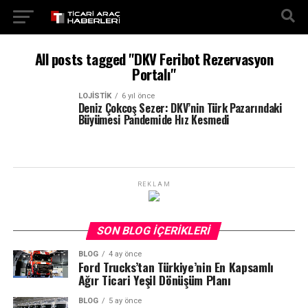
All posts tagged "DKV Feribot Rezervasyon
Portalı"
LOJISTIK
6 yıl önce
Deniz Çokcoş Sezer: DKV’nin Türk Pazarındaki
Büyümesi Pandemide Hız Kesmedi
REKLAM
SON BLOG İÇERIKLERI
BLOG
4 ay önce
Ford Trucks’tan Türkiye’nin En Kapsamlı
Ağır Ticari Yeşil Dönüşüm Planı
BLOG
5 ay önce