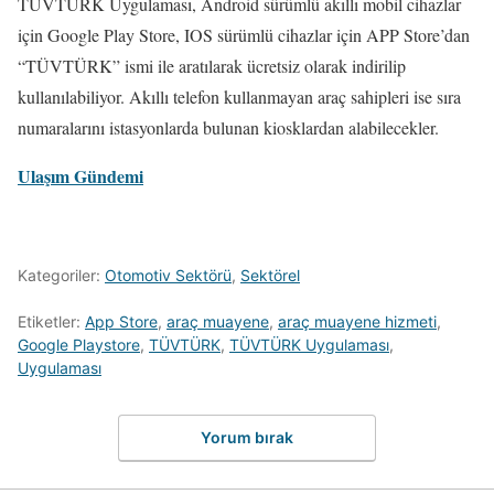
TÜVTÜRK Uygulaması, Android sürümlü akıllı mobil cihazlar
için Google Play Store, IOS sürümlü cihazlar için APP Store’dan
“TÜVTÜRK” ismi ile aratılarak ücretsiz olarak indirilip
kullanılabiliyor. Akıllı telefon kullanmayan araç sahipleri ise sıra
numaralarını istasyonlarda bulunan kiosklardan alabilecekler.
Ulaşım Gündemi
Kategoriler:
Otomotiv Sektörü
,
Sektörel
Etiketler:
App Store
,
araç muayene
,
araç muayene hizmeti
,
Google Playstore
,
TÜVTÜRK
,
TÜVTÜRK Uygulaması
,
Uygulaması
Yorum bırak