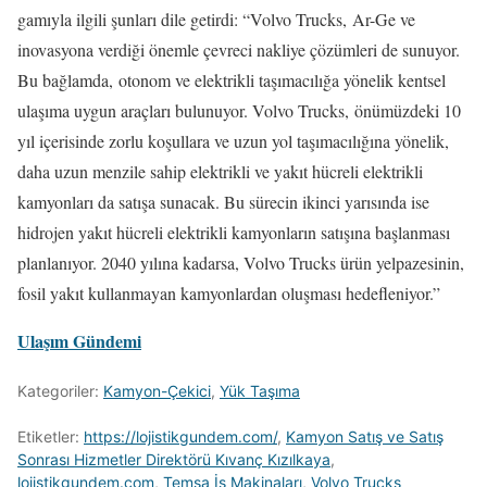
gamıyla ilgili şunları dile getirdi: “Volvo Trucks, Ar-Ge ve
inovasyona verdiği önemle çevreci nakliye çözümleri de sunuyor.
Bu bağlamda, otonom ve elektrikli taşımacılığa yönelik kentsel
ulaşıma uygun araçları bulunuyor. Volvo Trucks, önümüzdeki 10
yıl içerisinde zorlu koşullara ve uzun yol taşımacılığına yönelik,
daha uzun menzile sahip elektrikli ve yakıt hücreli elektrikli
kamyonları da satışa sunacak. Bu sürecin ikinci yarısında ise
hidrojen yakıt hücreli elektrikli kamyonların satışına başlanması
planlanıyor. 2040 yılına kadarsa, Volvo Trucks ürün yelpazesinin,
fosil yakıt kullanmayan kamyonlardan oluşması hedefleniyor.”
Ulaşım Gündemi
Kategoriler:
Kamyon-Çekici
,
Yük Taşıma
Etiketler:
https://lojistikgundem.com/
,
Kamyon Satış ve Satış
Sonrası Hizmetler Direktörü Kıvanç Kızılkaya
,
lojistikgundem.com
,
Temsa İş Makinaları
,
Volvo Trucks