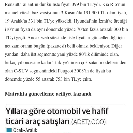
Renault Taliant’ın dünkü liste fiyatı 399 bin TL’ydi. Kia Rio’nun
manuel vitesli baz versiyonun 3 Kasım’da 191.900 TL olan fiyatı,
19 Aralık’ta 331 bin TL’ye yükseldi. Hyundai’nin İzmit’te ürettiği
i10’nun fiyatı da aynı dönemde yüzde 70’ten fazla artarak 300 bin
TL’yi geçti. Ancak web sitesinde liste fiyatları güncellendiği için
net zam oranın bugün (pazartesi) belli olması bekleniyor. Diğer
yandan, daha üst segmentte yani yüzde 80’lik diliminde olan,
birkaç yıl öncesine kadar Türkiye’nin en çok satan modellerinden
olan C-SUV segmentindeki Peugeot 3008’in de fiyatı bu
dönemde yüzde 55 artarak 753 bin TL’ye çıktı.
Matrahta güncelleme aciliyet kazandı