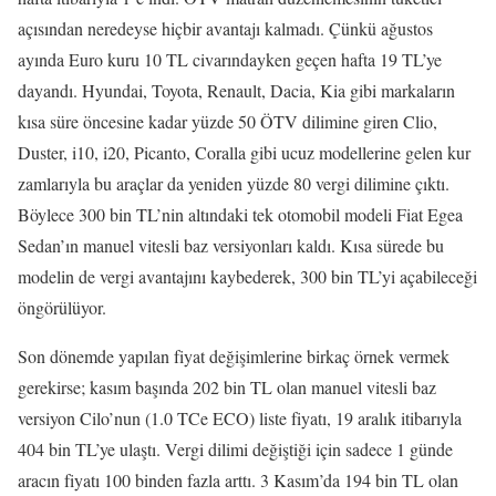
açısından neredeyse hiçbir avantajı kalmadı. Çünkü ağustos
ayında Euro kuru 10 TL civarındayken geçen hafta 19 TL’ye
dayandı. Hyundai, Toyota, Renault, Dacia, Kia gibi markaların
kısa süre öncesine kadar yüzde 50 ÖTV dilimine giren Clio,
Duster, i10, i20, Picanto, Coralla gibi ucuz modellerine gelen kur
zamlarıyla bu araçlar da yeniden yüzde 80 vergi dilimine çıktı.
Böylece 300 bin TL’nin altındaki tek otomobil modeli Fiat Egea
Sedan’ın manuel vitesli baz versiyonları kaldı. Kısa sürede bu
modelin de vergi avantajını kaybederek, 300 bin TL’yi açabileceği
öngörülüyor.
Son dönemde yapılan fiyat değişimlerine birkaç örnek vermek
gerekirse; kasım başında 202 bin TL olan manuel vitesli baz
versiyon Cilo’nun (1.0 TCe ECO) liste fiyatı, 19 aralık itibarıyla
404 bin TL’ye ulaştı. Vergi dilimi değiştiği için sadece 1 günde
aracın fiyatı 100 binden fazla arttı. 3 Kasım’da 194 bin TL olan