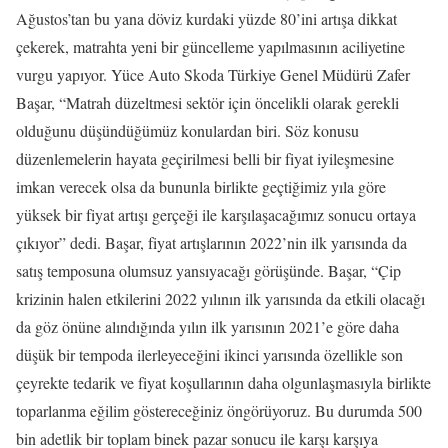
Ağustos’tan bu yana döviz kurdaki yüzde 80’ini artışa dikkat
çekerek, matrahta yeni bir güncelleme yapılmasının aciliyetine
vurgu yapıyor. Yüce Auto Skoda Türkiye Genel Müdürü Zafer
Başar, “Matrah düzeltmesi sektör için öncelikli olarak gerekli
olduğunu düşündüğümüz konulardan biri. Söz konusu
düzenlemelerin hayata geçirilmesi belli bir fiyat iyileşmesine
imkan verecek olsa da bununla birlikte geçtiğimiz yıla göre
yüksek bir fiyat artışı gerçeği ile karşılaşacağımız sonucu ortaya
çıkıyor” dedi. Başar, fiyat artışlarının 2022’nin ilk yarısında da
satış temposuna olumsuz yansıyacağı görüşünde. Başar, “Çip
krizinin halen etkilerini 2022 yılının ilk yarısında da etkili olacağı
da göz önüne alındığında yılın ilk yarısının 2021’e göre daha
düşük bir tempoda ilerleyeceğini ikinci yarısında özellikle son
çeyrekte tedarik ve fiyat koşullarının daha olgunlaşmasıyla birlikte
toparlanma eğilim göstereceğiniz öngörüyoruz. Bu durumda 500
bin adetlik bir toplam binek pazar sonucu ile karşı karşıya